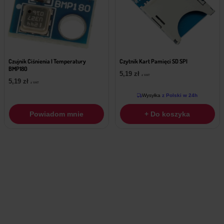
Czujnik Ciśnienia I Temperatury
Czytnik Kart Pamięci SD SPI
BMP180
5,19
zł
z VAT
5,19
zł
z VAT
Wysyłka
z Polski w 24h
Powiadom mnie
+ Do koszyka