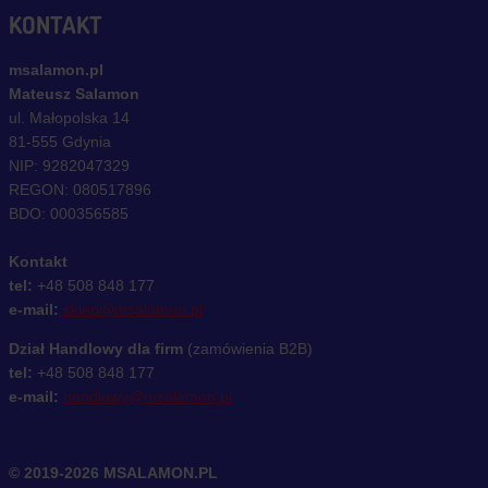
KONTAKT
msalamon.pl
Mateusz Salamon
ul. Małopolska 14
81-555 Gdynia
NIP: 9282047329
REGON: 080517896
BDO: 000356585
Kontakt
tel:
+48 508 848 177
e-mail:
sklep@msalamon.pl
Dział Handlowy dla firm
(zamówienia B2B)
tel:
+48 508 848 177
e-mail:
handlowy@msalamon.pl
© 2019-2026 MSALAMON.PL