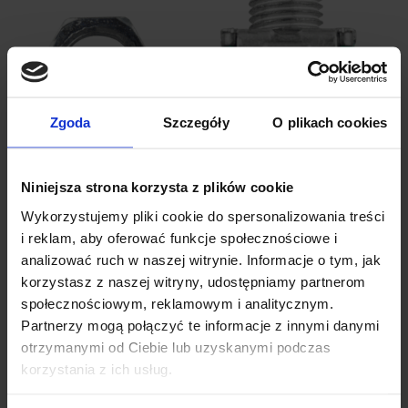
Zgoda
Szczegóły
O plikach cookies
Niniejsza strona korzysta z plików cookie
SPECYFIKACJA POTENCJOMETR
Wykorzystujemy pliki cookie do spersonalizowania treści
i reklam, aby oferować funkcje społecznościowe i
WIELOOBROTOWY
analizować ruch w naszej witrynie. Informacje o tym, jak
korzystasz z naszej witryny, udostępniamy partnerom
Typ
: Enkoder montażowy wieloobrotowy
społecznościowym, reklamowym i analitycznym.
Funkcje
: Enkoder obrotowy z przyciskiem
Partnerzy mogą połączyć te informacje z innymi danymi
Ilość Pinów
: 5
otrzymanymi od Ciebie lub uzyskanymi podczas
Długość wału
: 20 mm.
korzystania z ich usług.
Wymiary
: 20 x 12 x 25 mm
Waga
: 4,2 g