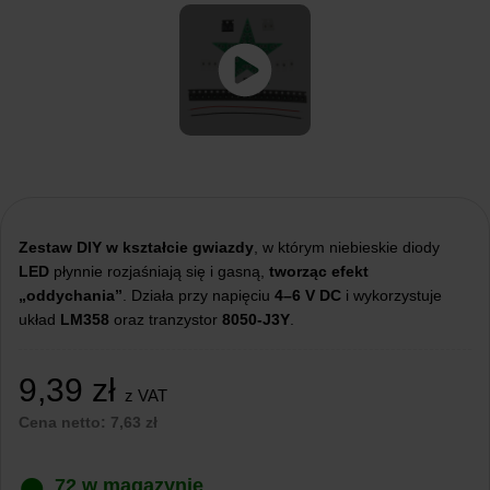
Zestaw DIY
w kształcie gwiazdy
, w którym niebieskie diody
LED
płynnie rozjaśniają się i gasną,
tworząc efekt
„oddychania”
. Działa przy napięciu
4–6 V DC
i wykorzystuje
układ
LM358
oraz tranzystor
8050-J3Y
.
9,39
zł
z VAT
Cena netto:
7,63
zł
72 w magazynie