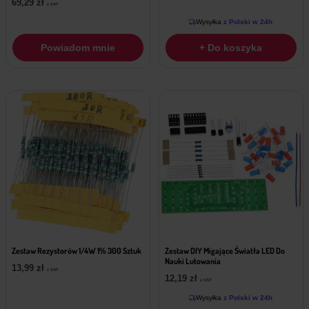
69,29
zł
z VAT
Wysyłka
z Polski w 24h
Powiadom mnie
+ Do koszyka
Zestaw Rezystorów 1/4W 1% 300 Sztuk
Zestaw DIY Migające Światła LED Do
Nauki Lutowania
13,99
zł
z VAT
12,19
zł
z VAT
Wysyłka
z Polski w 24h