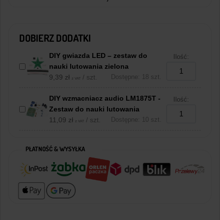
DOBIERZ DODATKI
DIY gwiazda LED – zestaw do
Ilość:
nauki lutowania zielona
9,39
zł
/ szt.
Dostępne: 18 szt.
z VAT
DIY wzmacniacz audio LM1875T -
Ilość:
Zestaw do nauki lutowania
11,09
zł
/ szt.
Dostępne: 10 szt.
z VAT
PŁATNOŚĆ & WYSYŁKA