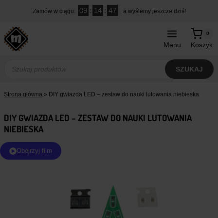
Przejdź
09
:
14
:
46
Zamów w ciągu:
, a wyślemy jeszcze dziś!
do
treści
0
Menu
Koszyk
Wyszukiwarka
produktów
SZUKAJ
Strona główna
»
DIY gwiazda LED – zestaw do nauki lutowania niebieska
DIY GWIAZDA LED – ZESTAW DO NAUKI LUTOWANIA
NIEBIESKA
Obejrzyj film