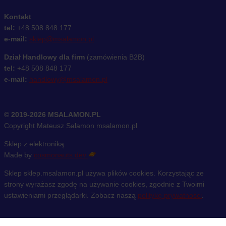
Kontakt
tel:
+48 508 848 177
e-mail:
sklep@msalamon.pl
Dział Handlowy dla firm
(zamówienia B2B)
tel:
+48 508 848 177
e-mail:
handlowy@msalamon.pl
© 2019-2026 MSALAMON.PL
Copyright Mateusz Salamon msalamon.pl
Sklep z elektroniką
Made by
cosmonauts.dev
Sklep sklep.msalamon.pl używa plików cookies. Korzystając ze
strony wyrażasz zgodę na używanie cookies, zgodnie z Twoimi
ustawieniami przeglądarki. Zobacz naszą
politykę prywatności
.