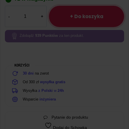
ilość
DIY
+ Do koszyka
gwiazda
LED
–
Zdobądź
939
Punktów
za ten produkt.
zestaw
do
nauki
lutowania
KORZYŚCI
niebieska
30 dni
na zwrot
Od 300 zł
wysyłka gratis
Wysyłka
z Polski
w
24h
Wsparcie
inżyniera
Pytanie do produktu
Dodaj do Schowka