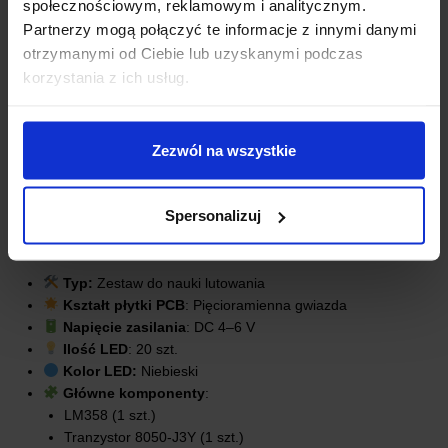
społecznościowym, reklamowym i analitycznym.
Partnerzy mogą połączyć te informacje z innymi danymi
otrzymanymi od Ciebie lub uzyskanymi podczas
korzystania z ich usług.
Zezwól na wszystkie
Spersonalizuj
SPECYFIKACJA TECHNICZNA
Typ:
Zestaw do nauki lutowania
Kształt płytki PCB
: Pięcioramienna gwiazda
Napięcie zasilania
: DC 4–6 V
Ilość LED
: 20 szt.
Kolor LED:
Niebieski
Główne komponenty
:
LM358 (1 szt.)
Tranzystor 8050-J3Y (1 szt.)