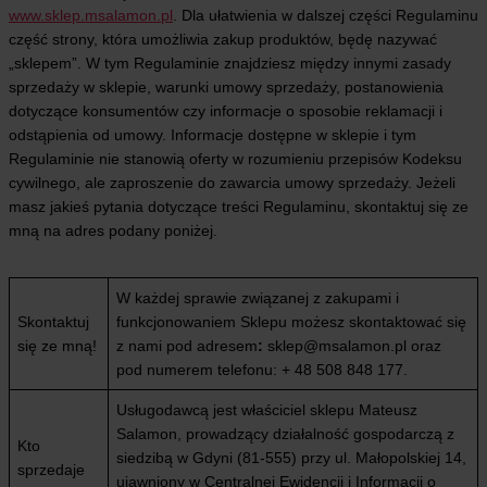
www.sklep.msalamon.pl
. Dla ułatwienia w dalszej części Regulaminu
część strony, która umożliwia zakup produktów, będę nazywać
„sklepem”. W tym Regulaminie znajdziesz między innymi zasady
sprzedaży w sklepie, warunki umowy sprzedaży, postanowienia
dotyczące konsumentów czy informacje o sposobie reklamacji i
odstąpienia od umowy. Informacje dostępne w sklepie i tym
Regulaminie nie stanowią oferty w rozumieniu przepisów Kodeksu
cywilnego, ale zaproszenie do zawarcia umowy sprzedaży. Jeżeli
masz jakieś pytania dotyczące treści Regulaminu, skontaktuj się ze
mną na adres podany poniżej.
W każdej sprawie związanej z zakupami i
Skontaktuj
funkcjonowaniem Sklepu możesz skontaktować się
się ze mną!
z nami pod adresem
:
sklep@msalamon.pl oraz
pod numerem telefonu: + 48 508 848 177.
Usługodawcą jest właściciel sklepu Mateusz
Salamon, prowadzący działalność gospodarczą z
Kto
siedzibą w Gdyni (81-555) przy ul. Małopolskiej 14,
sprzedaje
ujawniony w Centralnej Ewidencji i Informacji o