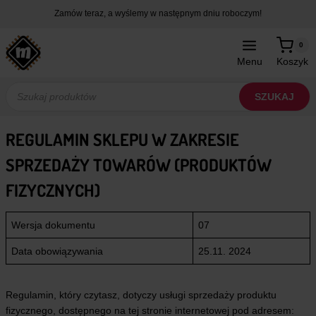
Przejdź
Zamów teraz, a wyślemy w następnym dniu roboczym!
do
treści
0
Menu
Koszyk
Wyszukiwarka
produktów
SZUKAJ
REGULAMIN SKLEPU W ZAKRESIE
SPRZEDAŻY TOWARÓW (PRODUKTÓW
FIZYCZNYCH)
Wersja dokumentu
07
Data obowiązywania
25.11. 2024
Regulamin, który czytasz, dotyczy usługi sprzedaży produktu
fizycznego, dostępnego na tej stronie internetowej pod adresem: