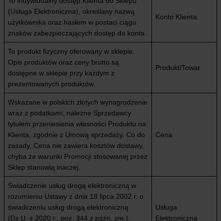
To indywidualny dostęp Klienta do Sklepu
(Usługa Elektroniczna), określany nazwą
Konto Klienta
użytkownika oraz hasłem w postaci ciągu
znaków zabezpieczających dostęp do konta.
To produkt fizyczny oferowany w sklepie.
Opis produktów oraz ceny brutto są
Produkt/Towar
dostępne w sklepie przy każdym z
prezentowanych produktów.
Wskazane w polskich złotych wynagrodzenie
wraz z podatkami, należne Sprzedawcy
tytułem przeniesienia własności Produktu na
Klienta, zgodnie z Umową sprzedaży. Co do
Cena
zasady, Cena nie zawiera kosztów dostawy,
chyba że warunki Promocji stosowanej przez
Sklep stanowią inaczej.
Świadczenie usług drogą elektroniczną w
rozumieniu Ustawy z dnia 18 lipca 2002 r. o
świadczeniu usług drogą elektroniczną
Usługa
(Dz.U. z 2020 r., poz. 344 z późn. zm.),
Elektroniczna