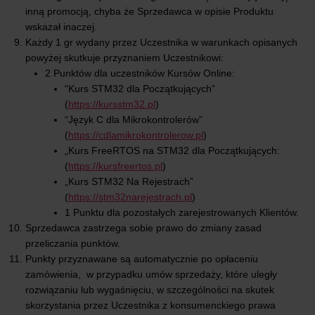
inną promocją, chyba że Sprzedawca w opisie Produktu
wskazał inaczej.
Każdy 1 gr wydany przez Uczestnika w warunkach opisanych
powyżej skutkuje przyznaniem Uczestnikowi:
2 Punktów dla uczestników Kursów Online:
“Kurs STM32 dla Początkujących”
(
https://kursstm32.pl
)
“Język C dla Mikrokontrolerów”
(
https://cdlamikrokontrolerow.pl
)
„Kurs FreeRTOS na STM32 dla Początkujących:
(
https://kursfreertos.pl
)
„Kurs STM32 Na Rejestrach”
(
https://stm32narejestrach.pl
)
1 Punktu dla pozostałych zarejestrowanych Klientów.
Sprzedawca zastrzega sobie prawo do zmiany zasad
przeliczania punktów.
Punkty przyznawane są automatycznie po opłaceniu
zamówienia, w przypadku umów sprzedaży, które uległy
rozwiązaniu lub wygaśnięciu, w szczególności na skutek
skorzystania przez Uczestnika z konsumenckiego prawa