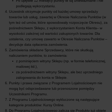
Po upływie 12 miesięcy punkty te są unieważniane i nie
podlegają wykorzystaniu.
Uczestnik otrzymuje punkty od każdej umowy sprzedaży
towarów lub usług, zawartej w Okresie Naliczania Punktów (w
tym też od umów, które spowodowały rozpoczęcie Okresu), za
pośrednictwem Sklepu, z wykorzystaniem Konta Klienta– w
wysokości zależnej od wartości zakupionych towarów. Dla
ustalenia, czy umowę zawarto w Okresie Naliczana Punktów –
decyduje data opłacenia zamówienia.
Zamówienia składane Sprzedawcy, które nie skutkują
naliczaniem punktów, to zamówienia:
z pominięciem witryny Sklepu (np. w formie telefonicznej,
mailowej itd.),
za pośrednictwem witryny Sklepu, ale bez uprzedniego
zalogowania do konta w Sklepie.
Punkty i prawa związane z Programem Lojalnościowym nie
mogą być odsprzedawane lub przenoszone pomiędzy
Uczestnikami Programu.
Z Programu Lojalnościowego wykluczone są następujące
kategorie produktów: Kursy Online.
Do Programu Lojalnościowego zalicza się Produkty już objęte