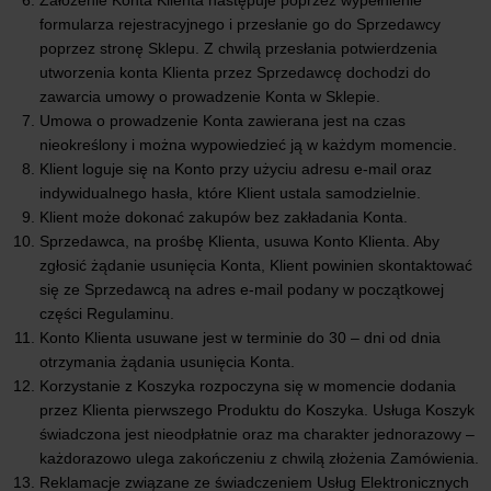
Założenie Konta Klienta następuje poprzez wypełnienie
formularza rejestracyjnego i przesłanie go do Sprzedawcy
poprzez stronę Sklepu. Z chwilą przesłania potwierdzenia
utworzenia konta Klienta przez Sprzedawcę dochodzi do
zawarcia umowy o prowadzenie Konta w Sklepie.
Umowa o prowadzenie Konta zawierana jest na czas
nieokreślony i można wypowiedzieć ją w każdym momencie.
Klient loguje się na Konto przy użyciu adresu e-mail oraz
indywidualnego hasła, które Klient ustala samodzielnie.
Klient może dokonać zakupów bez zakładania Konta.
Sprzedawca, na prośbę Klienta, usuwa Konto Klienta. Aby
zgłosić żądanie usunięcia Konta, Klient powinien skontaktować
się ze Sprzedawcą na adres e-mail podany w początkowej
części Regulaminu.
Konto Klienta usuwane jest w terminie do 30 – dni od dnia
otrzymania żądania usunięcia Konta.
Korzystanie z Koszyka rozpoczyna się w momencie dodania
przez Klienta pierwszego Produktu do Koszyka. Usługa Koszyk
świadczona jest nieodpłatnie oraz ma charakter jednorazowy –
każdorazowo ulega zakończeniu z chwilą złożenia Zamówienia.
Reklamacje związane ze świadczeniem Usług Elektronicznych