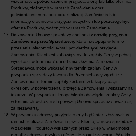
wiadomość z potwierdzeniem przyjęcia oferty lub kilku ofert na
Produkty, złożonych w ramach Zamówienia oraz
potwierdzeniem rozpoczęcia realizacji Zamówienia lub
informację o odmowie przyjęcia wszystkich lub poszczególnych
ofert na Produkty, złożonych w ramach Zamówienia.
Do zawarcia Umowy sprzedaży dochodzi
z chwilą przyjęcia
Zamówienia przez Sprzedawcę,
które następuje w formie
przesłania wiadomości e-mail potwierdzającej przyjęcie
Zamówienia. Klient jest zobowiązany do zapłaty Ceny w pełnej
wysokości w terminie 7 dni od dnia złożenia Zamówienia.
Sprzedawca może wskazać inny termin zapłaty Ceny w
przypadku sprzedaży towaru dla Przedsiębiorcy zgodnie z
Zamówieniem. Termin zapłaty zostanie w takiej sytuacji
określony w potwierdzeniu przyjęcia Zamówienia i wskazany na
fakturze. W przypadku niedopełnienia obowiązku zapłaty Ceny
w terminach wskazanych powyżej Umowę sprzedaży uważa się
za niezawartą.
W przypadku odmowy przyjęcia oferty bądź ofert złożonych w
ramach realizacji Zamówienia przez Klienta, Umowa sprzedaży
w zakresie Produktów wskazanych przez Sklep w wiadomości
e-mail z odmową przyjęcia oferty nie zostaje zawarta. W takim