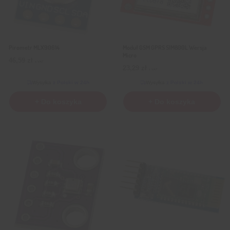
Pirometr MLX90614
Moduł GSM GPRS SIM800L Wersja
Micro
46,59
zł
z VAT
23,29
zł
z VAT
Wysyłka
z Polski w 24h
Wysyłka
z Polski w 24h
+ Do koszyka
+ Do koszyka