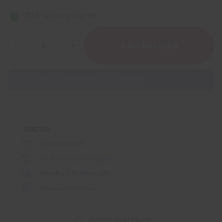
219 w magazynie
ilość
Złącze
+ Do koszyka
śrubowe
ARK
3-
Zdobądź
229
Punktów
za ten produkt.
pin
5.08mm
KF301-
3P
KORZYŚCI
czarne
30 dni
na zwrot
Od 300 zł
wysyłka gratis
Wysyłka
z Polski
w
24h
Wsparcie
inżyniera
Pytanie do produktu