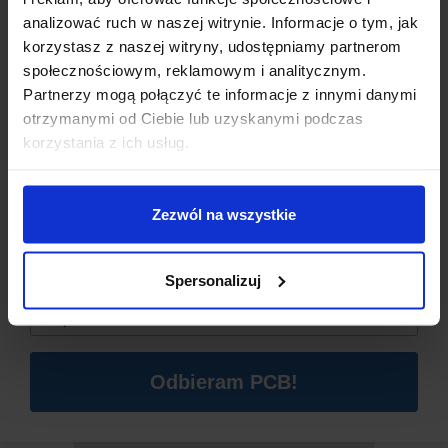
analizować ruch w naszej witrynie. Informacje o tym, jak
SPECYFIKACJA TECHNICZNA
korzystasz z naszej witryny, udostępniamy partnerom
społecznościowym, reklamowym i analitycznym.
Partnerzy mogą połączyć te informacje z innymi danymi
Typ złącza:
KF301
otrzymanymi od Ciebie lub uzyskanymi podczas
Maksymalna temperatura pracy:
105 °C
Dzisiaj dla każdego nowego SUBSKRYBENTA mamy naszą
korzystania z ich usług.
Liczba pinów:
3 P
PCB breadboard MSALAMON
– PCB dodajemy do
Raster pinów:
5,08 mm
zamówień o wartości minimum 50 zł
.
Rodzaj zacisku:
Śrubowy
Zezwól na wszystkie
🖥
Montaż:
THT
Imię
*
Kolor obudowy:
Czarny
Waga:
2,13 g
Spersonalizuj
Email
*
Odbieram PCB!