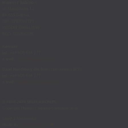
Mateusz Salamon
ul. Małopolska 14
81-555 Gdynia
NIP: 9282047329
REGON: 080517896
BDO: 000356585
Kontakt
tel:
+48 508 848 177
e-mail:
sklep@msalamon.pl
Dział Handlowy dla firm
(zamówienia B2B)
tel:
+48 508 848 177
e-mail:
handlowy@msalamon.pl
© 2019-2026 MSALAMON.PL
Copyright Mateusz Salamon msalamon.pl
Sklep z elektroniką
Made by
cosmonauts.dev