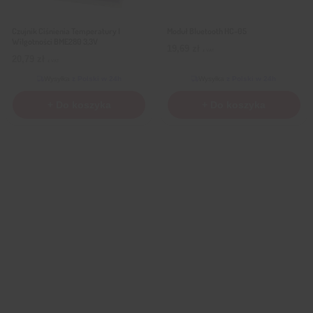
Czujnik Ciśnienia Temperatury I
Moduł Bluetooth HC-05
Wilgotności BME280 3,3V
19,69
zł
z VAT
20,79
zł
z VAT
Wysyłka
z Polski w 24h
Wysyłka
z Polski w 24h
+ Do koszyka
+ Do koszyka