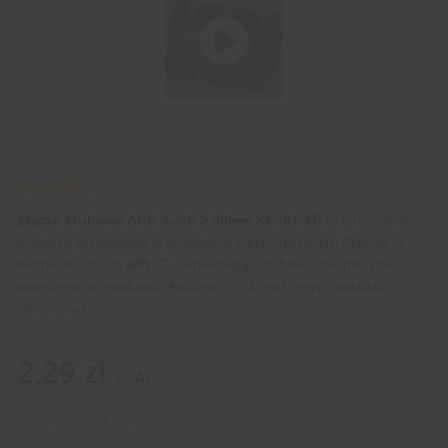
5.0
(
1
)
Złącze śrubowe ARK 3-pin 5.08mm KF301-3P
to terminal do
montażu przewodów w projektach elektronicznych. Pracuje w
temperaturze do
105 °C
, zapewniając stabilne i bezpieczne
połączenie w modułach Arduino, STM oraz innych układach
sterowania.
2,29
zł
z VAT
Najniższa cena z ostatnich 30 dni:
3,01 zł
Cena netto:
1,86
zł