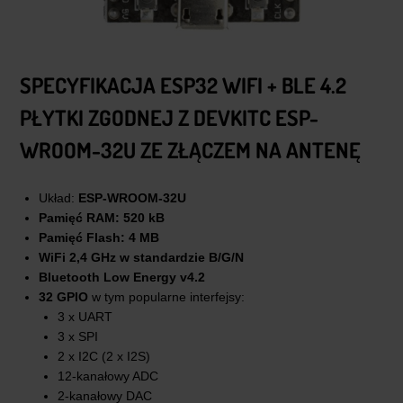
SPECYFIKACJA ESP32 WIFI + BLE 4.2
PŁYTKI ZGODNEJ Z DEVKITC ESP-
WROOM-32U ZE ZŁĄCZEM NA ANTENĘ
Układ:
ESP-WROOM-32U
Pamięć RAM: 520 kB
Pamięć Flash: 4 MB
WiFi 2,4 GHz w standardzie B/G/N
Bluetooth Low Energy v4.2
32 GPIO
w tym popularne interfejsy:
3 x UART
3 x SPI
2 x I2C (2 x I2S)
12-kanałowy ADC
2-kanałowy DAC