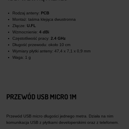
Rodzaj anteny:
PCB
Montaż: taśma klejąca dwustronna
Złącze:
U.FL
Wzmocnienie:
4 dBi
Częstotliwość pracy:
2.4 GHz
Długość przewodu: około 10 cm
Wymiary płytki anteny: 47,4 x 7,1 x 0,9 mm
Waga: 1 g
PRZEWÓD USB MICRO 1M
Przewód USB micro długości jednego metra. Działa na nim
komunikacja USB z płytkami developerskimi oraz z telefonem.