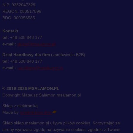
NIP: 9282047329
REGON: 080517896
BDO: 000356585
Kontakt
tel:
+48 508 848 177
e-mail:
sklep@msalamon.pl
Dział Handlowy dla firm
(zamówienia B2B)
tel:
+48 508 848 177
e-mail:
handlowy@msalamon.pl
© 2019-2026 MSALAMON.PL
Copyright Mateusz Salamon msalamon.pl
Sklep z elektroniką
Made by
cosmonauts.dev
Sklep sklep.msalamon.pl używa plików cookies. Korzystając ze
strony wyrażasz zgodę na używanie cookies, zgodnie z Twoimi