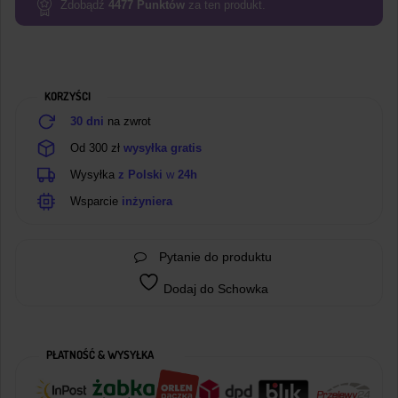
WROOM-
Zdobądź
4477
Punktów
za ten produkt.
32U
z
anteną
i
KORZYŚCI
przewodem
USB
30 dni
na zwrot
Od 300 zł
wysyłka gratis
Wysyłka
z Polski
w
24h
Wsparcie
inżyniera
Pytanie do produktu
Dodaj do Schowka
PŁATNOŚĆ & WYSYŁKA