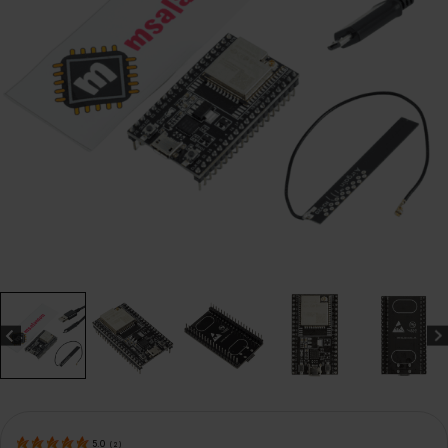
5.0
(
2
)