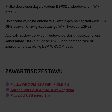
Płytkę deweloperską z układem
ESP32
z wbudowanym WiFi
oraz BLE.
Dołączona wydajna antena WiFi działająca na częstotliwości
2,4
GHz
pozwoli Ci zwiększyć zasięg WiFi Twojego ESP32.
Aby cały zestaw był w pełni gotowy do startu, dołączony jest
kabel
micro USB
o długości
1m
. Z jego pomocą zasilisz i
zaprogramujesz płytkę ESP-WROOM-32U.
ZAWARTOŚĆ ZESTAWU
Płytka WROOM-32U WIFI + BLE 4.2
Antena WiFi 2.4GHz 4dBi wewnętrzna
Przewód USB micro 1m