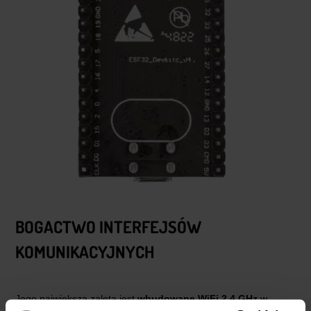
BOGACTWO INTERFEJSÓW
KOMUNIKACYJNYCH
Jego największą zaletą jest
wbudowane WiFi 2,4 GHz
w