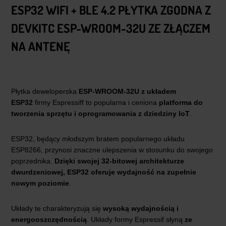
ESP32 WIFI + BLE 4.2 PŁYTKA ZGODNA Z
DEVKITC ESP-WROOM-32U ZE ZŁĄCZEM
NA ANTENĘ
Płytka deweloperska
ESP-WROOM-32U z układem
ESP32
firmy Espressiff to popularna i ceniona
platforma do
tworzenia sprzętu i oprogramowania z dziedziny IoT
.
ESP32, będący młodszym bratem popularnego układu
ESP8266, przynosi znaczne ulepszenia w stosunku do swojego
poprzednika.
Dzięki swojej 32-bitowej architekturze
dwurdzeniowej, ESP32 oferuje wydajność na zupełnie
nowym poziomie
.
Układy te charakteryzują się
wysoką wydajnością i
energooszczędnością
. Układy formy Espressif słyną
ze