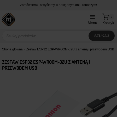
Przejdź
Zamów teraz, a wyślemy w następnym dniu roboczym!
do
treści
0
Menu
Koszyk
Wyszukiwarka
produktów
SZUKAJ
Strona główna
»
Zestaw ESP32 ESP-WROOM-32U z anteną i przewodem USB
ZESTAW ESP32 ESP-WROOM-32U Z ANTENĄ I
PRZEWODEM USB