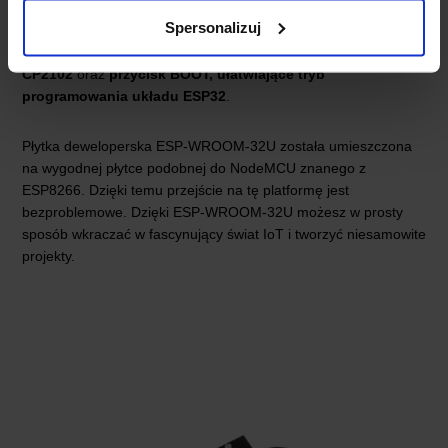
Programowanie płytki deweloperskiej ESP-WROOM-32U jest
Spersonalizuj
łatwe dzięki obsłudze Arduino IDE i dostępnym bibliotekom
Arduino. Płytka posiada także
konwerter USB-UART
CP2102
oraz
przycisk BOOT, ułatwiające tryb
programowania układu ESP32
.
Płytka deweloperska ESP-WROOM-32U została umieszczona
na wygodnej płytce podobnej do NodeMCU znanego z
ESP8266. Dzięki temu przejście na tę platformę jest
bezproblemowe. Dzięki ESP-WROOM-32U możesz w prosty
sposób wkraczać w fascynujący świat IoT i tworzyć niesamowite
projekty.