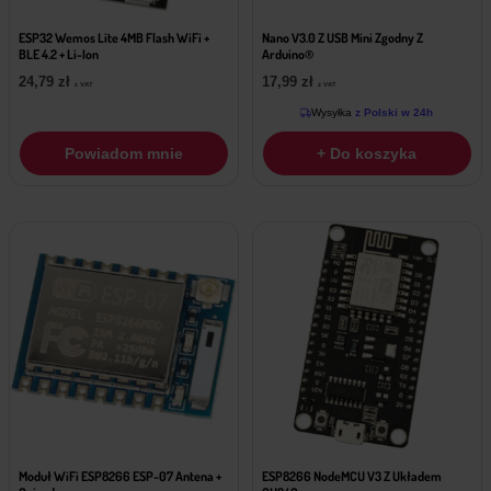
ESP32 Wemos Lite 4MB Flash WiFi +
Nano V3.0 Z USB Mini Zgodny Z
BLE 4.2 + Li-Ion
Arduino®
24,79
zł
17,99
zł
z VAT
z VAT
Wysyłka
z Polski w 24h
Powiadom mnie
+ Do koszyka
Moduł WiFi ESP8266 ESP-07 Antena +
ESP8266 NodeMCU V3 Z Układem