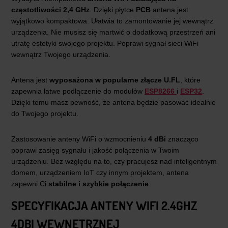
częstotliwości 2,4 GHz
. Dzięki płytce
PCB
antena jest
wyjątkowo kompaktowa. Ułatwia to zamontowanie jej wewnątrz
urządzenia. Nie musisz się martwić o dodatkową przestrzeń ani
utratę estetyki swojego projektu. Poprawi sygnał sieci WiFi
wewnątrz Twojego urządzenia.
Antena jest
wyposażona w popularne złącze U.FL
, które
zapewnia łatwe podłączenie do modułów
ESP8266
i
ESP32
.
Dzięki temu masz pewność, że antena będzie pasować idealnie
do Twojego projektu.
Zastosowanie anteny WiFi o wzmocnieniu
4 dBi
znacząco
poprawi zasięg sygnału i jakość połączenia w Twoim
urządzeniu. Bez względu na to, czy pracujesz nad inteligentnym
domem, urządzeniem IoT czy innym projektem, antena
zapewni Ci
stabilne i szybkie połączenie
.
SPECYFIKACJA ANTENY WIFI 2.4GHZ
4DBI WEWNĘTRZNEJ