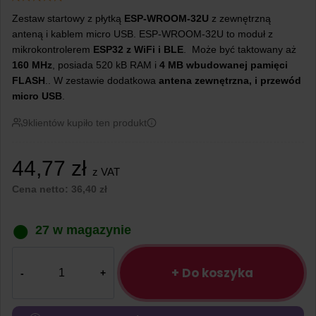
Zestaw startowy z płytką
ESP-WROOM-32U
z zewnętrzną
anteną i kablem micro USB. ESP-WROOM-32U to moduł z
mikrokontrolerem
ESP32 z WiFi i BLE
. Może być taktowany aż
160 MHz
, posiada 520 kB RAM i
4 MB wbudowanej pamięci
FLASH
.. W zestawie dodatkowa
antena zewnętrzna, i przewód
micro USB
.
9
klientów kupiło ten produkt
44,77
zł
z VAT
Cena netto:
36,40
zł
27 w magazynie
ilość
Zestaw
+ Do koszyka
ESP32
ESP-