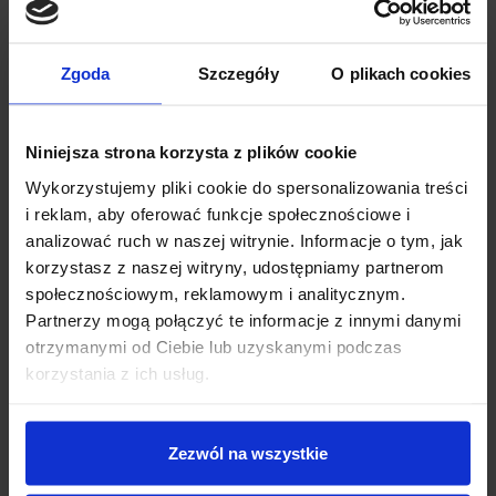
standardzie B/G/N. Umożliwia to pracę jako urządzenie
końcowe łączące się z dostępną siecią. ESP32 może działać
również jako Access Point tworzący własną sieć WiFi.
Zgoda
Szczegóły
O plikach cookies
Moduł został wyposażony w moduł
BLE v4.2 (Bluetooth Low
Energy)
, co czyni go idealnym rozwiązaniem do zastosowań w
Niniejsza strona korzysta z plików cookie
IoT. Popularność tego układu stale rośnie, a jego niewielkie
rozmiary sprawiają, że łatwo wkomponować go w różnego
Wykorzystujemy pliki cookie do spersonalizowania treści
rodzaju projekty IoT. Znajduje zastosowanie w takich projektach
i reklam, aby oferować funkcje społecznościowe i
jak inteligentne domy czy urządzenia łączące się z chmurą.
analizować ruch w naszej witrynie. Informacje o tym, jak
korzystasz z naszej witryny, udostępniamy partnerom
ESP32 oferuje również
szeroki zakres interfejsów
społecznościowym, reklamowym i analitycznym.
komunikacyjnych, takich jak UART, SPI, I2C,
Partnerzy mogą połączyć te informacje z innymi danymi
I2S
.
Wbudowany konwerter
ADC
umożliwia pomiar sygnałów
otrzymanymi od Ciebie lub uzyskanymi podczas
analogowych, a interfejs
DAC
pozwala na generowanie
korzystania z ich usług.
sygnałów analogowych.
ŁATWY START Z ESP32-WROOM-32U
Zezwól na wszystkie