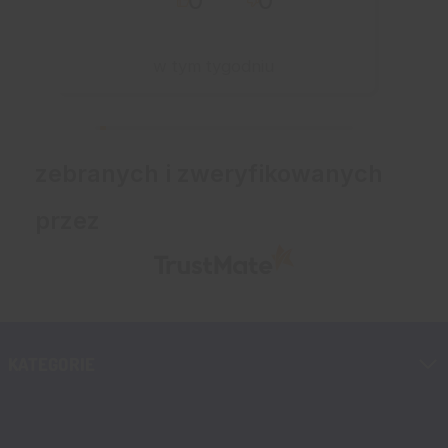
0
0
przebiegło sprawnie.
w tym tygodniu
zebranych i zweryfikowanych
przez
KATEGORIE