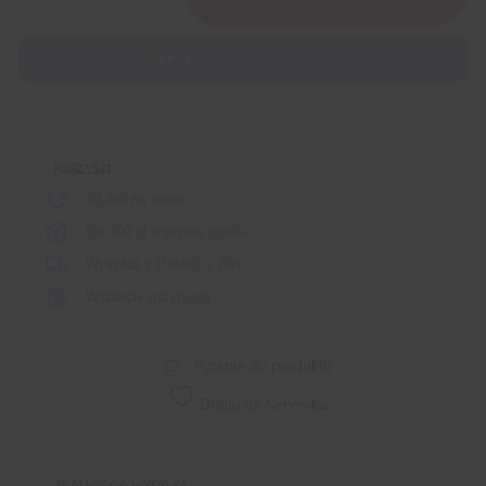
6
przewodów
silikonowych
Zdobądź
5799
Punktów
za ten produkt.
AWG28
6x15mb
+
akcesoria
KORZYŚCI
30 dni
na zwrot
Od 300 zł
wysyłka gratis
Wysyłka
z Polski
w
24h
Wsparcie
inżyniera
Pytanie do produktu
Dodaj do Schowka
PŁATNOŚĆ & WYSYŁKA