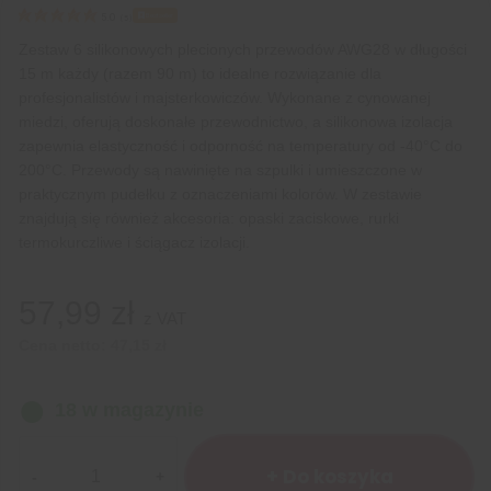
Bestseller
5.0
(
5
)
Zestaw 6 silikonowych plecionych przewodów AWG28 w długości
15 m każdy (razem 90 m) to idealne rozwiązanie dla
profesjonalistów i majsterkowiczów. Wykonane z cynowanej
miedzi, oferują doskonałe przewodnictwo, a silikonowa izolacja
zapewnia elastyczność i odporność na temperatury od -40°C do
200°C. Przewody są nawinięte na szpulki i umieszczone w
praktycznym pudełku z oznaczeniami kolorów. W zestawie
znajdują się również akcesoria: opaski zaciskowe, rurki
termokurczliwe i ściągacz izolacji.
57,99
zł
z VAT
Cena netto:
47,15
zł
18 w magazynie
ilość
Zestaw
+ Do koszyka