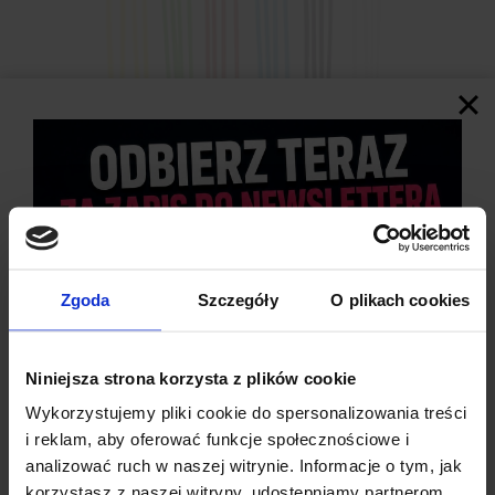
SPECYFIKACJA TECHNICZNA
Zgoda
Szczegóły
O plikach cookies
Średnica przewodów
: AWG28 (0,08 mm²)
Długość każdego koloru
: 15 m (łącznie 90 m)
Niniejsza strona korzysta z plików cookie
Kolory przewodów
: czerwony, zielony, niebieski, żółty,
Wykorzystujemy pliki cookie do spersonalizowania treści
czarny, biały
i reklam, aby oferować funkcje społecznościowe i
Materiał izolacji
: silikon
analizować ruch w naszej witrynie. Informacje o tym, jak
Materiał przewodu
: miedź cynowana
korzystasz z naszej witryny, udostępniamy partnerom