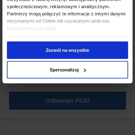
Zakres temperatur
: -40°C ~ 200°C
społecznościowym, reklamowym i analitycznym.
Partnerzy mogą połączyć te informacje z innymi danymi
otrzymanymi od Ciebie lub uzyskanymi podczas
Dzisiaj dla każdego nowego SUBSKRYBENTA mamy naszą
korzystania z ich usług.
PCB breadboard MSALAMON
– PCB dodajemy do
zamówień o wartości minimum 50 zł
.
Zezwól na wszystkie
Imię
*
Spersonalizuj
Email
*
Odbieram PCB!