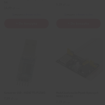
Szt.
9,19
zł
z VAT
14,09
zł
z VAT
Wysyłka
z Polski w 24h
Wysyłka
z Polski w 24h
+ Do koszyka
+ Do koszyka
Konwerter USB – RS232 TTL PL2303
Moduł Zasilania Do Płytek Stykowych
MB102 3,3V-5V
7,89
zł
z VAT
7,19
zł
z VAT