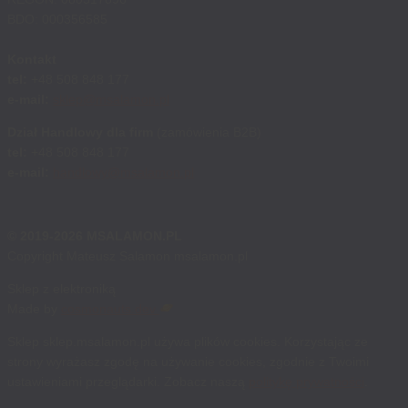
BDO: 000356585
Kontakt
tel:
+48 508 848 177
e-mail:
sklep@msalamon.pl
Dział Handlowy dla firm
(zamówienia B2B)
tel:
+48 508 848 177
e-mail:
handlowy@msalamon.pl
© 2019-2026 MSALAMON.PL
Copyright Mateusz Salamon msalamon.pl
Sklep z elektroniką
Made by
cosmonauts.dev
Sklep sklep.msalamon.pl używa plików cookies. Korzystając ze
strony wyrażasz zgodę na używanie cookies, zgodnie z Twoimi
ustawieniami przeglądarki. Zobacz naszą
politykę prywatności
.