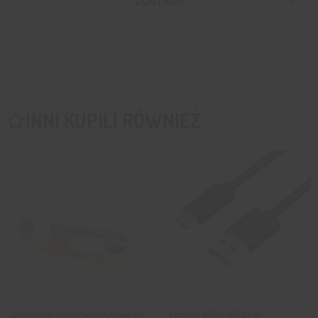
DOSTAWA
INNI KUPILI RÓWNIEŻ
Zestaw Zworek Do Płytki Stykowej 140
Przewód USB-C USB 2.0 1m