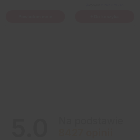
Wysyłka
z Polski w 24h
Powiadom mnie
+ Do koszyka
5.0
Na podstawie
8427
opinii