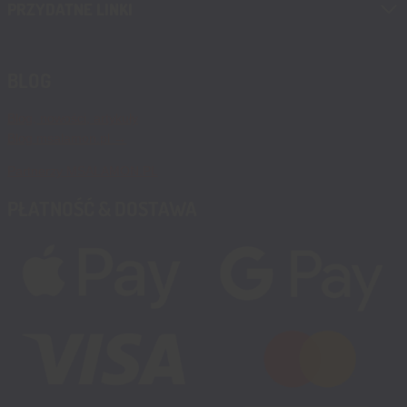
PRZYDATNE LINKI
BLOG
Blog, nowości, artykuły
Blog msalamon.pl →
Partnerzy MSALAMON.PL
PŁATNOŚĆ & DOSTAWA