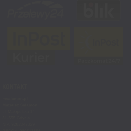
KONTAKT
msalamon.pl
Mateusz Salamon
ul. Małopolska 14
81-555 Gdynia
NIP: 9282047329
REGON: 080517896