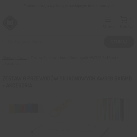
Przejdź
Zamów teraz, a wyślemy w następnym dniu roboczym!
do
treści
0
Menu
Koszyk
Wyszukiwarka
produktów
SZUKAJ
Strona główna
»
Zestaw 6 przewodów silikonowych AWG28 6x15mb +
akcesoria
ZESTAW 6 PRZEWODÓW SILIKONOWYCH AWG28 6X15MB
+ AKCESORIA