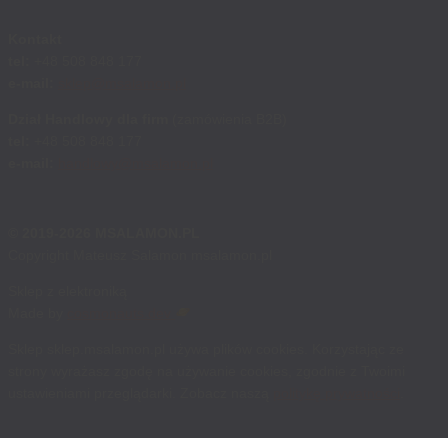
Kontakt
tel:
+48 508 848 177
e-mail:
sklep@msalamon.pl
Dział Handlowy dla firm
(zamówienia B2B)
tel:
+48 508 848 177
e-mail:
handlowy@msalamon.pl
© 2019-2026 MSALAMON.PL
Copyright Mateusz Salamon msalamon.pl
Sklep z elektroniką
Made by
cosmonauts.dev
Sklep sklep.msalamon.pl używa plików cookies. Korzystając ze
strony wyrażasz zgodę na używanie cookies, zgodnie z Twoimi
ustawieniami przeglądarki. Zobacz naszą
politykę prywatności
.