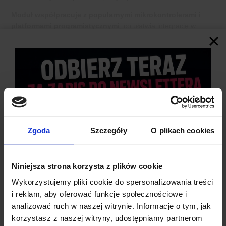
Moduł współpracuje z popularnymi mikrokontrolerami i
platformami programistycznymi
, co ułatwia integrację w
różne projekty. Znajdziesz gotowe biblioteki do Arduino, które
pozwolą Ci go uruchomić w kilka minut.
Ten moduł wyświetlacza LED jest nie tylko funkcjonalny, ale
także ekonomiczny. Zbudowany jest z diod LED, które
zużywają niewielką ilość energii
, co jest istotne dla zasilania
bateryjnego lub energooszczędnych projektów.
Zgoda
Szczegóły
O plikach cookies
Niniejsza strona korzysta z plików cookie
Wykorzystujemy pliki cookie do spersonalizowania treści
i reklam, aby oferować funkcje społecznościowe i
analizować ruch w naszej witrynie. Informacje o tym, jak
korzystasz z naszej witryny, udostępniamy partnerom