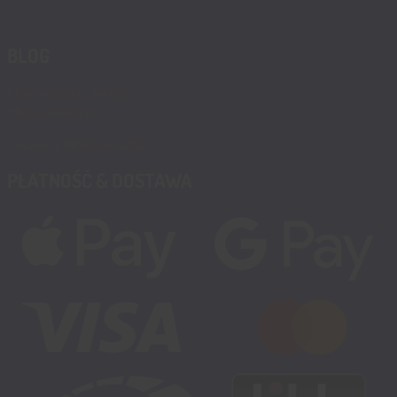
BLOG
Blog, nowości, artykuły
Blog msalamon.pl →
Partnerzy MSALAMON.PL
PŁATNOŚĆ & DOSTAWA