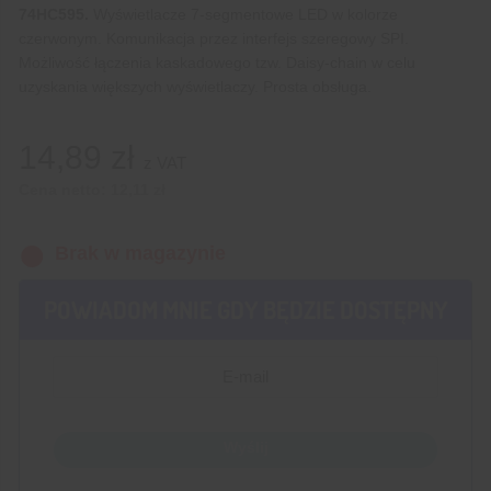
74HC595.
Wyświetlacze 7-segmentowe LED w kolorze
czerwonym. Komunikacja przez interfejs szeregowy SPI.
Możliwość łączenia kaskadowego tzw. Daisy-chain w celu
uzyskania większych wyświetlaczy. Prosta obsługa.
14,89
zł
z VAT
Cena netto:
12,11
zł
Brak w magazynie
POWIADOM MNIE GDY BĘDZIE DOSTĘPNY
Wyślij