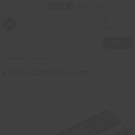
Przejdź
12
:
08
:
58
Zamów w ciągu:
, a wyślemy jeszcze dziś!
do
treści
0
Menu
Koszyk
Wyszukiwarka
produktów
SZUKAJ
Strona główna
»
Wyświetlacz LED 8-cyfrowy HC595
WYŚWIETLACZ LED 8-CYFROWY HC595