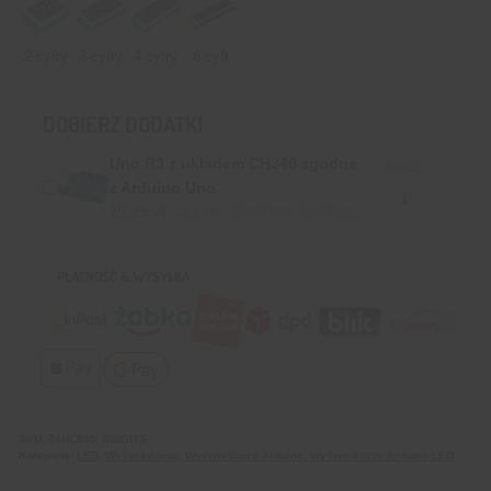
2 cyfry
3 cyfry
4 cyfry
8 cyfr
DOBIERZ DODATKI
Uno R3 z układem CH340 zgodne
Ilość:
z Arduino Uno
19,29
zł
/ szt.
Dostępne: 1584 szt.
z VAT
PŁATNOŚĆ & WYSYŁKA
SKU:
74HC595_8DIGITS
Kategorie:
LED
,
Wyświetlacze
,
Wyświetlacze Arduino
,
Wyświetlacze Arduino LED