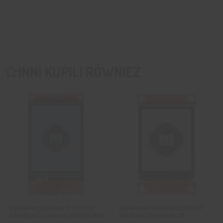
INNI KUPILI RÓWNIEŻ
Wyświetlacz Dotykowy TFT LCD 2,4″
Wyświetlacz Graficzny LCD TFT 1,8″
240x320px Z Czytnikiem SD SPI ILI9341
128x160px Z Czytnikiem SD