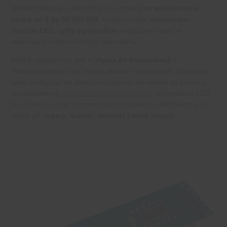
Moduł obsługuje osiem cyfry, co pozwala na
wyświetlanie
liczby od 0 do 99 999 999
. Dzięki jasnym,
czerwonym
diodom LED, cyfry są wyraźnie
i widoczne nawet w
warunkach o ograniczonym oświetleniu.
Moduł wyposażony jest w
złącza do komunikacji
z
mikrokontrolerami lub innymi układami sterującymi. Można go
łatwo podłączyć do płytki prototypowej lub układu za pomocą
standardowych
przewodów połączeniowych
. Wyświetlacz LED
8-cyfr można użyć w przeróznych projektach elektronicznych,
takich jak
zegary, liczniki, mierniki i wiele innych
.