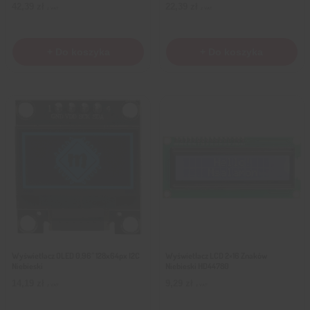
42,39
zł
22,39
zł
z VAT
z VAT
+ Do koszyka
+ Do koszyka
Wyświetlacz OLED 0,96″ 128x64px I2C
Wyświetlacz LCD 2×16 Znaków
Niebieski
Niebieski HD44780
14,19
zł
9,29
zł
z VAT
z VAT