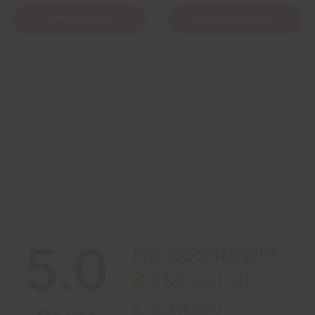
+ Do koszyka
Powiadom mnie
5.0
Na podstawie
8418
opinii
z całego