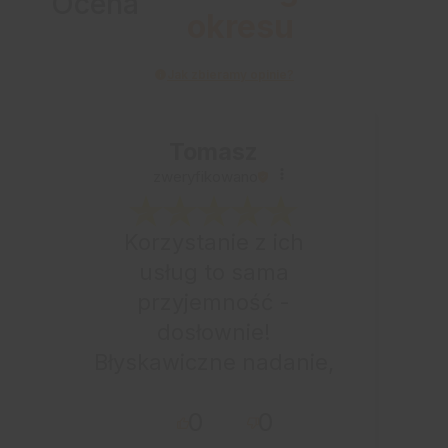
Ocena
okresu
Jak zbieramy opinie?
Tomasz
zweryfikowano
Korzystanie z ich
usług to sama
przyjemność -
dosłownie!
Błyskawiczne nadanie,
przesyłka bardzo
0
0
starannie