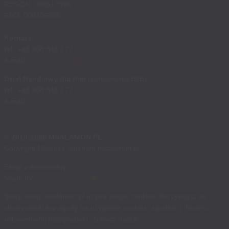
REGON: 080517896
BDO: 000356585
Kontakt
tel:
+48 508 848 177
e-mail:
sklep@msalamon.pl
Dział Handlowy dla firm
(zamówienia B2B)
tel:
+48 508 848 177
e-mail:
handlowy@msalamon.pl
© 2019-2026 MSALAMON.PL
Copyright Mateusz Salamon msalamon.pl
Sklep z elektroniką
Made by
cosmonauts.dev
Sklep sklep.msalamon.pl używa plików cookies. Korzystając ze
strony wyrażasz zgodę na używanie cookies, zgodnie z Twoimi
ustawieniami przeglądarki. Zobacz naszą
politykę prywatności
.