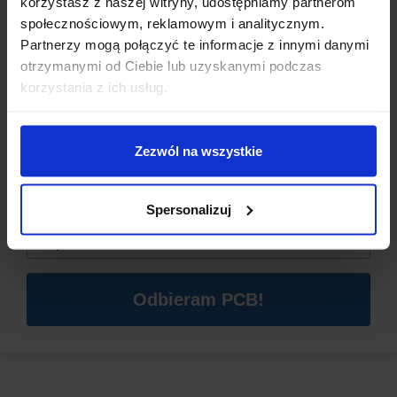
korzystasz z naszej witryny, udostępniamy partnerom
Żywotność:
do 5000 podłączeń
społecznościowym, reklamowym i analitycznym.
Partnerzy mogą połączyć te informacje z innymi danymi
otrzymanymi od Ciebie lub uzyskanymi podczas
Dzisiaj dla każdego nowego SUBSKRYBENTA mamy naszą
korzystania z ich usług.
PCB breadboard MSALAMON
– PCB dodajemy do
zamówień o wartości minimum 50 zł
.
Zezwól na wszystkie
Imię
*
Spersonalizuj
Email
*
Odbieram PCB!