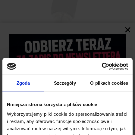
SPECYFIKACJA TECHNICZNA
Zgoda
Szczegóły
O plikach cookies
Typ złącza:
Wtyczka DC (męska)
Wymiary:
2,1 x 5,5 mm
Prąd znamionowy:
do 0,5 A
Niniejsza strona korzysta z plików cookie
Napięcie znamionowe:
DC 30 V
Materiał przewodzący:
metal o niskiej rezystancji
Wykorzystujemy pliki cookie do spersonalizowania treści
Izolacja:
tworzywo odporne na uszkodzenia
i reklam, aby oferować funkcje społecznościowe i
mechaniczne i elektryczne
analizować ruch w naszej witrynie. Informacje o tym, jak
Zakres temperatur pracy:
-40°C ~ 55°C