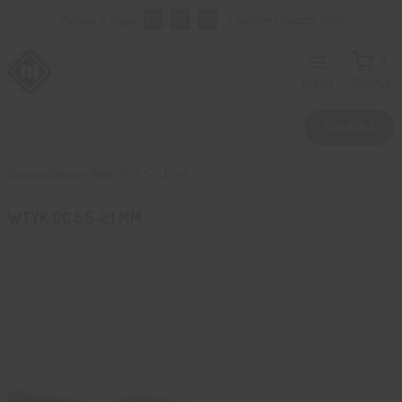
Przejdź
02
:
01
:
58
Zamów w ciągu:
, a wyślemy jeszcze dziś!
do
treści
0
Menu
Koszyk
Wyszukiwarka
produktów
SZUKAJ
Strona główna
»
Wtyk DC 5,5-2,1 mm
WTYK DC 5,5-2,1 MM