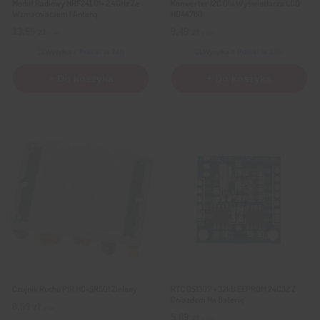
Moduł Radiowy NRF24L01+ 2,4GHz Ze
Konwerter I2C Dla Wyświetlacza LCD
Wzmacniaczem I Anteną
HD44780
13,99
zł
9,49
zł
z VAT
z VAT
Wysyłka
z Polski w 24h
Wysyłka
z Polski w 24h
+ Do koszyka
+ Do koszyka
Czujnik Ruchu PIR HC-SR501 Zielony
RTC DS1307 + 32kB EEPROM 24C32 Z
Gniazdem Na Baterię
8,59
zł
z VAT
5,89
zł
z VAT