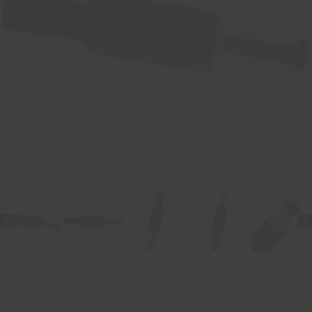
5.0
(
2
)