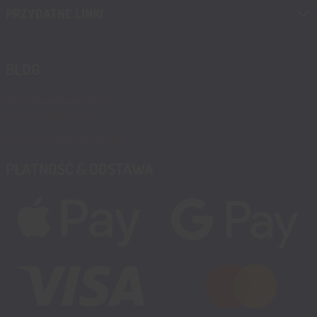
PRZYDATNE LINKI
BLOG
Blog, nowości, artykuły
Blog msalamon.pl →
Partnerzy MSALAMON.PL
PŁATNOŚĆ & DOSTAWA