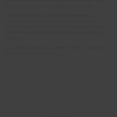
Wtyczka zasilania DC 2,1 x 5,5 mm
to standardowe złącze
przeznaczone do zasilania urządzeń elektronicznych.
Posiada męski interfejs o precyzyjnie dopasowanych
wymiarach, co gwarantuje stabilne i pewne połączenie z
gniazdem. Dzięki solidnej konstrukcji i wysokiej przewodności
elektrycznej zapewnia minimalne straty energii oraz długą
żywotność.
Jest szeroko stosowana w systemach zasilania, urządzeniach
DIY oraz elektronice użytkowej.