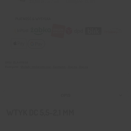
23,59
zł
/ szt.
Dostępne: 11 szt.
z VAT
PŁATNOŚĆ & WYSYŁKA
SKU:
ZLA-00018
Kategorie:
Moduły elektroniczne
,
Zasilanie
,
Złącza
,
Złącza
OPIS
WTYK DC 5,5-2,1 MM