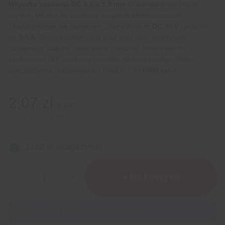
Wtyczka zasilania DC 2,1 x 5,5 mm
to standardowe złącze
męskie, idealne do zasilania urządzeń elektronicznych.
Charakteryzuje się napięciem znamionowym
DC 30 V
i prądem
do
0,5 A
. Solidna konstrukcja oraz niski opór elektryczny
zapewniają stabilne i efektywne zasilanie. Doskonała do
zastosowań DIY, zasilaczy i sprzętu elektronicznego dzięki
precyzyjnemu dopasowaniu i trwałości do
5000 cykli.
2,07
zł
z VAT
Cena netto:
1,68
zł
1112 w magazynie
ilość
Wtyk
+ Do koszyka
DC
5,5-
2,1
Zdobądź
207
Punktów
za ten produkt.
mm