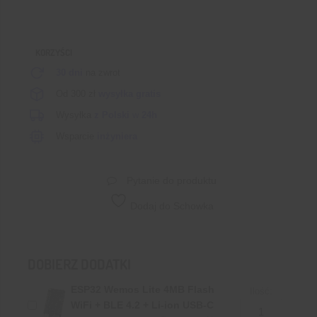
KORZYŚCI
30 dni
na zwrot
Od 300 zł
wysyłka gratis
Wysyłka
z Polski
w
24h
Wsparcie
inżyniera
Pytanie do produktu
Dodaj do Schowka
DOBIERZ DODATKI
ESP32 Wemos Lite 4MB Flash
Ilość:
WiFi + BLE 4.2 + Li-ion USB-C