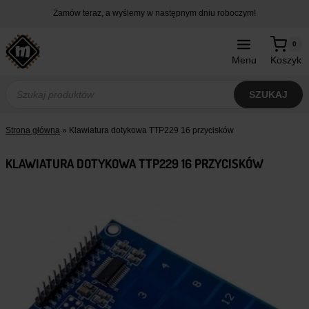
Przejdź
Zamów teraz, a wyślemy w następnym dniu roboczym!
do
treści
0
Menu
Koszyk
Wyszukiwarka
produktów
SZUKAJ
Strona główna
»
Klawiatura dotykowa TTP229 16 przycisków
KLAWIATURA DOTYKOWA TTP229 16 PRZYCISKÓW