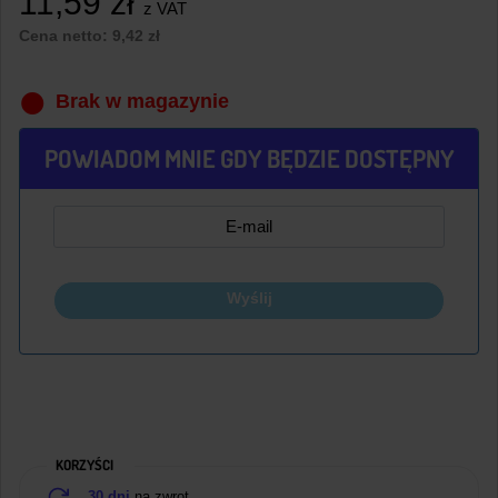
11,59
zł
z VAT
Cena netto:
9,42
zł
Brak w magazynie
POWIADOM MNIE GDY BĘDZIE DOSTĘPNY
Wyślij
KORZYŚCI
30 dni
na zwrot