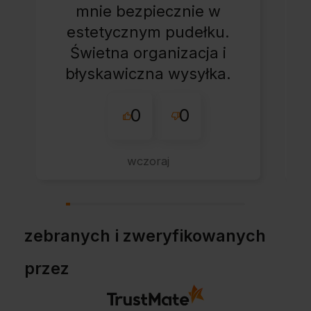
mnie bezpiecznie w
estetycznym pudełku.
Świetna organizacja i
błyskawiczna wysyłka.
Korzystam z tego
0
0
sklepu nie pierwszy
raz - zawsze
wszystko perfekt.
wczoraj
Polecam z całym
przekonaniem.
zebranych i zweryfikowanych
przez