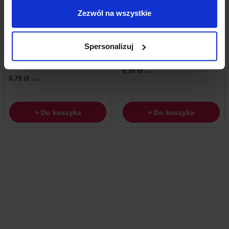
Zezwól na wszystkie
Spersonalizuj
Czytnik RFID RC522 13,56MHz SPI Z
Moduł Radiowy NRF24L01+ 2,4GHz THT
Kartą I Brelokiem
6,59
zł
z VAT
8,79
zł
z VAT
+ Do koszyka
+ Do koszyka