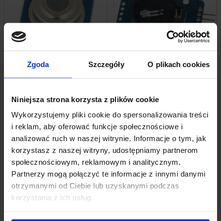
Zgoda
Szczegóły
O plikach cookies
Pirometr MLX90614
Moduł RTC DS3231 + EEPROM 24C32 Z
Gniazdem Na Baterię
46,59
zł
z VAT
Niniejsza strona korzysta z plików cookie
13,09
zł
z VAT
Wykorzystujemy pliki cookie do spersonalizowania treści
i reklam, aby oferować funkcje społecznościowe i
+ Do koszyka
+ Do koszyka
analizować ruch w naszej witrynie. Informacje o tym, jak
korzystasz z naszej witryny, udostępniamy partnerom
społecznościowym, reklamowym i analitycznym.
Partnerzy mogą połączyć te informacje z innymi danymi
otrzymanymi od Ciebie lub uzyskanymi podczas
korzystania z ich usług.