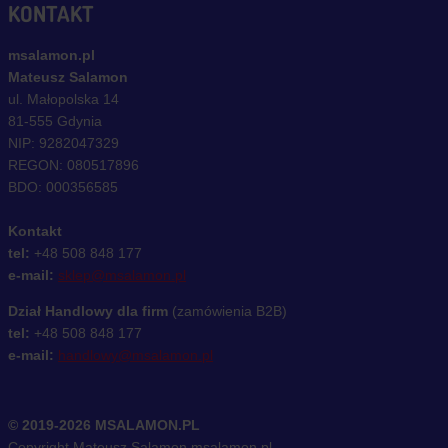
KONTAKT
msalamon.pl
Mateusz Salamon
ul. Małopolska 14
81-555 Gdynia
NIP: 9282047329
REGON: 080517896
BDO: 000356585
Kontakt
tel:
+48 508 848 177
e-mail:
sklep@msalamon.pl
Dział Handlowy dla firm
(zamówienia B2B)
tel:
+48 508 848 177
e-mail:
handlowy@msalamon.pl
© 2019-2026 MSALAMON.PL
Copyright Mateusz Salamon msalamon.pl