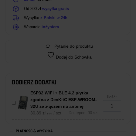
Od 300 zł
wysyłka gratis
Wysyłka
z Polski
w
24h
Wsparcie
inżyniera
Pytanie do produktu
Dodaj do Schowka
DOBIERZ DODATKI
ESP32 WiFi + BLE 4.2 płytka
Ilość:
zgodna z DevKitC ESP-WROOM-
32U ze złączem na antenę
30,89
zł
/ szt.
Dostępne: 90 szt.
z VAT
PŁATNOŚĆ & WYSYŁKA