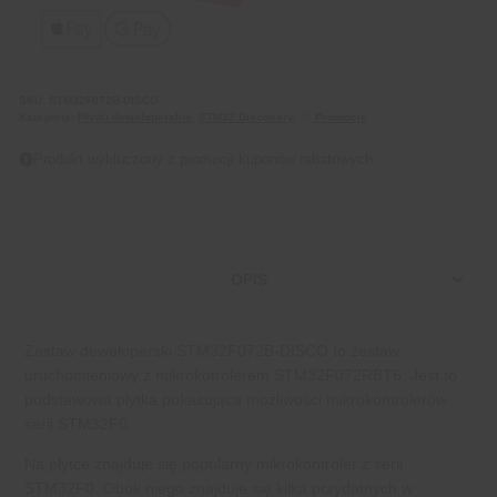
SKU:
STM32F072B-DISCO
Kategorie:
Płytki deweloperskie
,
STM32 Discovery
,
Promocje
Produkt wykluczony z promocji kuponów rabatowych
OPIS
Zestaw deweloperski STM32F072B-DISCO to zestaw
uruchomieniowy z mikrokotrolerem STM32F072RBT6. Jest to
podstawowa płytka pokazująca możliwości mikrokontrolerów
serii STM32F0.
Na płytce znajduje się popularny mikrokontroler z serii
STM32F0. Obok niego znajduje się kilka przydatnych w