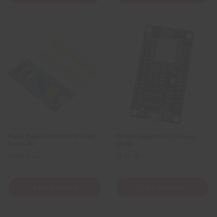
Płytka BluePill STM32F103C8T6 ARM
ESP8266 NodeMCU V3 Z Układem
Cortex-M3
CH340
19,29
zł
11,19
zł
z VAT
z VAT
+ Do koszyka
+ Do koszyka