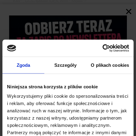
Keil
, GCC-based IDEs, Arm
Mbed™
Wlutowane wyprowadzenia goldpin dla pinów I/O
Przydatne Linki
Opis płytki na stronie ST
Opis mikrokontrolera na stronie ST
Opis układu
I3G4250D
na stronie ST
User Manual płytki
Zgoda
Szczegóły
O plikach cookies
INFORMACJE DODATKOWE
Niniejsza strona korzysta z plików cookie
OPINIE
Wykorzystujemy pliki cookie do spersonalizowania treści
DOSTAWA
i reklam, aby oferować funkcje społecznościowe i
analizować ruch w naszej witrynie. Informacje o tym, jak
korzystasz z naszej witryny, udostępniamy partnerom
społecznościowym, reklamowym i analitycznym.
Partnerzy mogą połączyć te informacje z innymi danymi