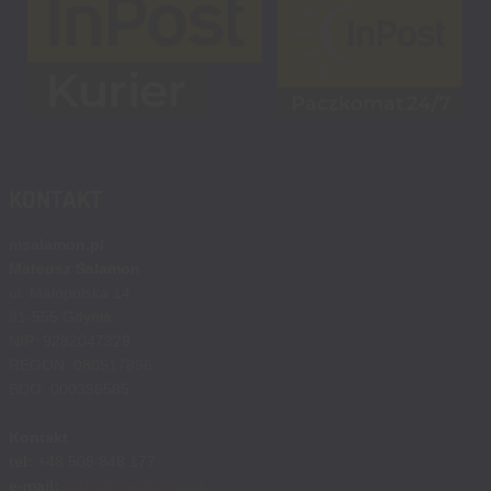
KONTAKT
msalamon.pl
Mateusz Salamon
ul. Małopolska 14
81-555 Gdynia
NIP: 9282047329
REGON: 080517896
BDO: 000356585
Kontakt
tel:
+48 508 848 177
e-mail:
sklep@msalamon.pl