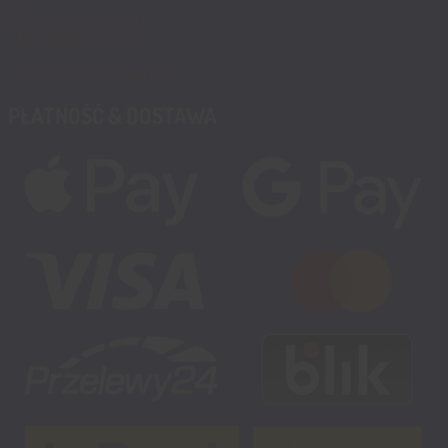
Blog, nowości, artykuły
Blog msalamon.pl →
Partnerzy MSALAMON.PL
PŁATNOŚĆ & DOSTAWA