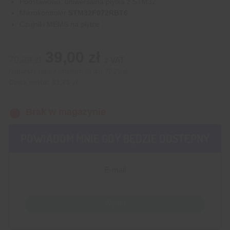
Podstawowa, uniwersalna płytka z STM32
Mikrokontroler
STM32F072RBT6
Czujniki MEMS na płytce
Pierwotna
Aktualna
39,00
zł
70,29
zł
z VAT
cena
cena
Najniższa cena z ostatnich 30 dni:
70,29 zł
wynosiła:
wynosi:
Cena netto:
31,71
zł
70,29 zł.
39,00 zł.
Brak w magazynie
POWIADOM MNIE GDY BĘDZIE DOSTĘPNY
Wyślij