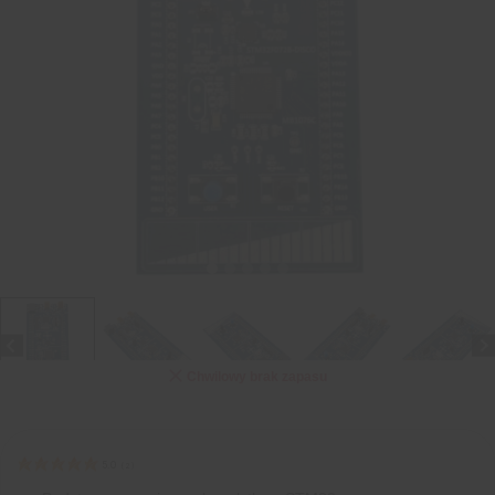
Chwilowy brak zapasu
5.0
(
2
)