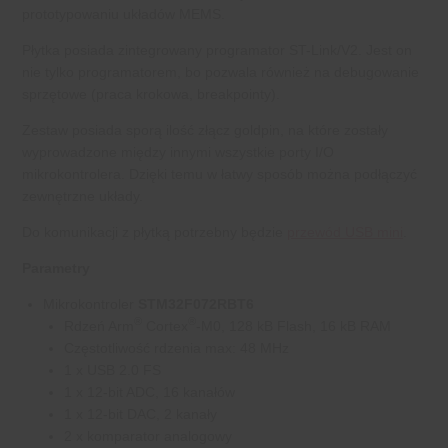
prototypowaniu układów MEMS.
Płytka posiada zintegrowany programator ST-Link/V2. Jest on
nie tylko programatorem, bo pozwala również na debugowanie
sprzętowe (praca krokowa, breakpointy).
Zestaw posiada sporą ilość złącz goldpin, na które zostały
wyprowadzone między innymi wszystkie porty I/O
mikrokontrolera. Dzięki temu w łatwy sposób można podłączyć
zewnętrzne układy.
Do komunikacji z płytką potrzebny będzie
przewód USB mini
.
Parametry
Mikrokontroler
STM32F072RBT6
®
®
Rdzeń Arm
Cortex
-M0, 128 kB Flash, 16 kB RAM
Częstotliwość rdzenia max: 48 MHz
1 x USB 2.0 FS
1 x 12-bit ADC, 16 kanałów
1 x 12-bit DAC, 2 kanały
2 x komparator analogowy