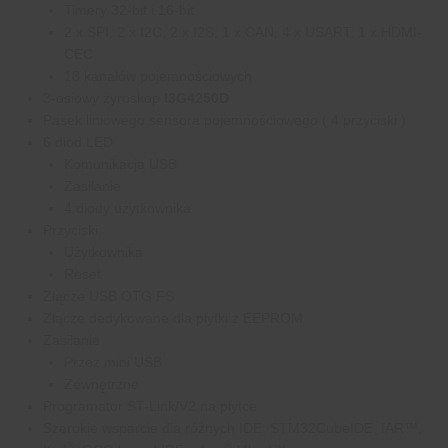
Timery 32-bit i 16-bit
2 x SPI, 2 x I2C, 2 x I2S, 1 x CAN, 4 x USART, 1 x HDMI-
CEC
18 kanałów pojemnościowych
3-osiowy żyroskop
I3G4250D
Pasek liniowego sensora pojemnościowego ( 4 przyciski )
6 diod LED
Komunikacja USB
Zasilanie
4 diody użytkownika
Przyciski
Użytkownika
Reset
Złącze USB OTG FS
Złącze dedykowane dla płytki z EEPROM
Zasilanie
Przez mini USB
Zewnętrzne
Programator ST-Link/V2 na płytce
Szerokie wsparcie dla różnych IDE: STM32CubeIDE, IAR™,
®
®