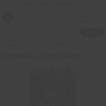
Przejdź
Zamów teraz, a wyślemy w następnym dniu roboczym!
do
treści
0
Menu
Koszyk
Wyszukiwarka
produktów
SZUKAJ
Strona główna
»
STM32F072B-DISCO – STM32F0 Discovery
STM32F072B-DISCO – STM32F0 DISCOVERY