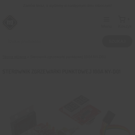
Przejdź
Zamów teraz, a wyślemy w następnym dniu roboczym!
do
treści
0
Menu
Koszyk
Wyszukiwarka
produktów
SZUKAJ
Strona główna
»
Sterownik zgrzewarki punktowej 100A NY-D01
STEROWNIK ZGRZEWARKI PUNKTOWEJ 100A NY-D01