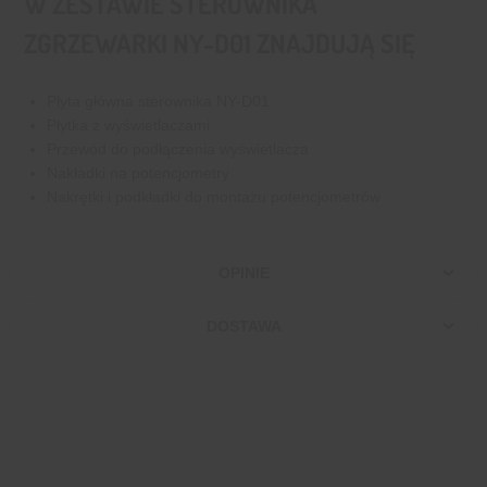
W ZESTAWIE STEROWNIKA
ZGRZEWARKI NY-D01 ZNAJDUJĄ SIĘ
Płyta główna sterownika NY-D01
Płytka z wyświetlaczami
Przewód do podłączenia wyświetlacza
Nakładki na potencjometry
Nakrętki i podkładki do montażu potencjometrów
OPINIE
DOSTAWA