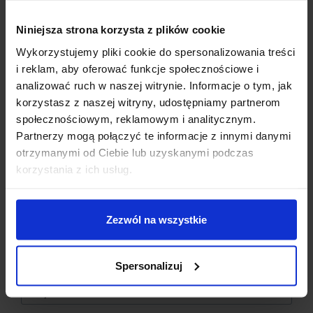
Niniejsza strona korzysta z plików cookie
Wykorzystujemy pliki cookie do spersonalizowania treści
i reklam, aby oferować funkcje społecznościowe i
analizować ruch w naszej witrynie. Informacje o tym, jak
korzystasz z naszej witryny, udostępniamy partnerom
społecznościowym, reklamowym i analitycznym.
Zasilanie 230V z sieci
Partnerzy mogą połączyć te informacje z innymi danymi
Transformator 9-12V AC do zasilenia
otrzymanymi od Ciebie lub uzyskanymi podczas
Dzisiaj dla każdego nowego SUBSKRYBENTA mamy naszą
sterownika
korzystania z ich usług.
PCB breadboard MSALAMON
– PCB dodajemy do
Przycisk nożny do wyzwalania zgrzewu
zamówień o wartości minimum 50 zł
.
Transformator np. mikrofalówki z
Zezwól na wszystkie
Imię
*
przewiniętym uzwojemien wtórnym. Np 2 zwoje
przewodem 25mm2
Uzwojenie wtórne podłączone do elektrod
Spersonalizuj
Email
*
Przewód do wyświetlacza z zestawu