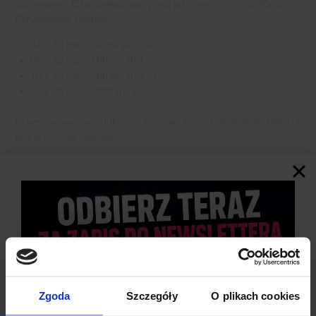
zgrzewania. Czas pokazywany jest jako wielokrotność 20ms.
Przykładowe nastawy:
01 x 20 ms = 20 ms (0,02 s)
05 x 20 ms = 100 ms (0,1 s)
10 x 20 ms = 200 ms (0,2 s)
50 x 20 ms = 1000 ms (1 s)
Prawy wyświetlacz pokazuje nastawę mocy (od 30% do 100%) i
jest w kolorze czerwonym.
SCHEMAT PODŁĄCZENIA STEROWNIKA
ZGRZEWARKI NY-D01 100A
Zgoda
Szczegóły
O plikach cookies