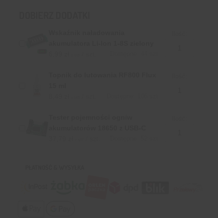
DOBIERZ DODATKI
Wskaźnik naładowania
Ilość:
akumulatora Li-Ion 1-8S zielony
6,99
zł
/ szt.
Dostępne: 44 szt.
z VAT
Topnik do lutowania RF800 Flux
Ilość:
15 ml
8,49
zł
/ szt.
Dostępne: 106 szt.
z VAT
Tester pojemności ogniw
Ilość:
akumulatorów 18650 z USB-C
37,79
zł
/ szt.
Dostępne: 52 szt.
z VAT
PŁATNOŚĆ & WYSYŁKA