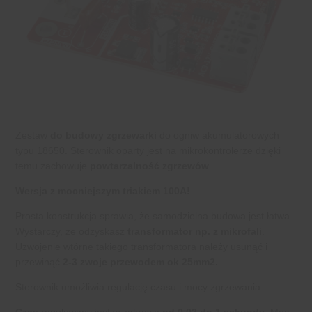
Zestaw
do budowy zgrzewarki
do ogniw akumulatorowych
typu 18650. Sterownik oparty jest na mikrokontrolerze dzięki
temu zachowuje
powtarzalność zgrzewów
.
Wersja z mocniejszym triakiem 100A!
Prosta konstrukcja sprawia, że samodzielna budowa jest łatwa.
Wystarczy, że odzyskasz
transformator np. z mikrofali
.
Uzwojenie wtórne takiego transformatora należy usunąć i
przewinąć
2-3 zwoje przewodem ok 25mm2.
Sterownik umożliwia regulację czasu i mocy zgrzewania.
Czas
regulowany jest w zakresie
od 0,02 do 1 sekundy
. Moc