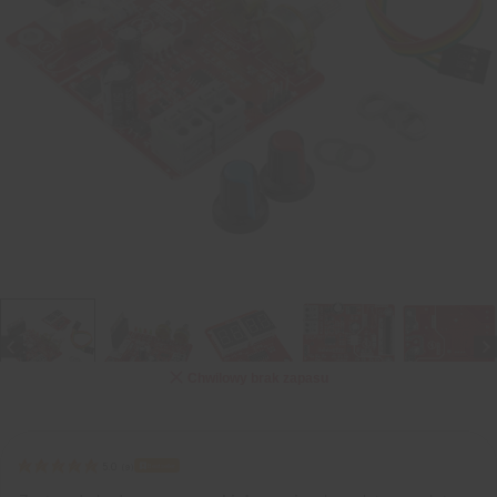
Chwilowy brak zapasu
Bestseller
5.0
(
9
)