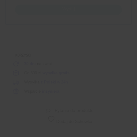
Wyślij
KORZYŚCI
30 dni
na zwrot
Od 300 zł
wysyłka gratis
Wysyłka
z Polski
w
24h
Wsparcie
inżyniera
Pytanie do produktu
Dodaj do Schowka