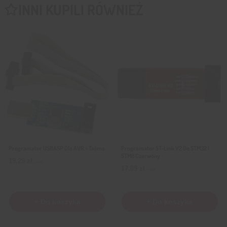
INNI KUPILI RÓWNIEŻ
Programator USBASP Dla AVR + Taśma
Programator ST-Link V2 Do STM32 I
STM8 Czerwony
19,29
zł
z VAT
17,89
zł
z VAT
+ Do koszyka
+ Do koszyka