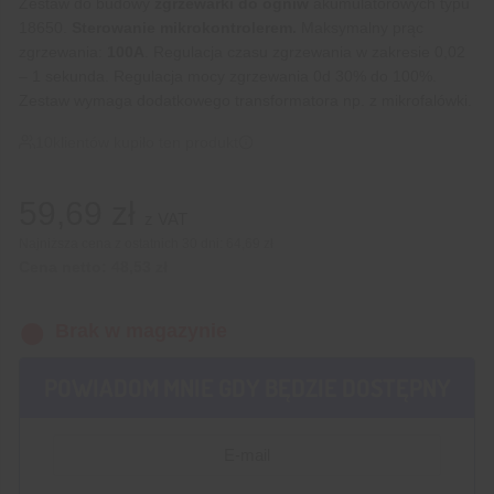
Zestaw do budowy
zgrzewarki do ogniw
akumulatorowych typu
18650.
Sterowanie mikrokontrolerem.
Maksymalny prąc
zgrzewania:
100A
. Regulacja czasu zgrzewania w zakresie 0,02
– 1 sekunda. Regulacja mocy zgrzewania 0d 30% do 100%.
Zestaw wymaga dodatkowego transformatora np. z mikrofalówki.
10
klientów kupiło ten produkt
59,69
zł
z VAT
Najniższa cena z ostatnich 30 dni:
64,69 zł
Cena netto:
48,53
zł
Brak w magazynie
POWIADOM MNIE GDY BĘDZIE DOSTĘPNY