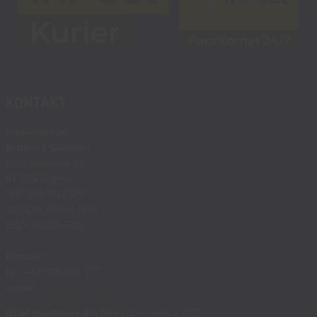
KONTAKT
msalamon.pl
Mateusz Salamon
ul. Małopolska 14
81-555 Gdynia
NIP: 9282047329
REGON: 080517896
BDO: 000356585
Kontakt
tel:
+48 508 848 177
e-mail:
sklep@msalamon.pl
Dział Handlowy dla firm
(zamówienia B2B)