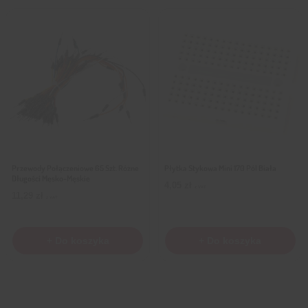
Przewody Połączeniowe 65 Szt. Różne
Płytka Stykowa Mini 170 Pól Biała
Długości Męsko-Męskie
4,05
zł
z VAT
11,29
zł
z VAT
+ Do koszyka
+ Do koszyka