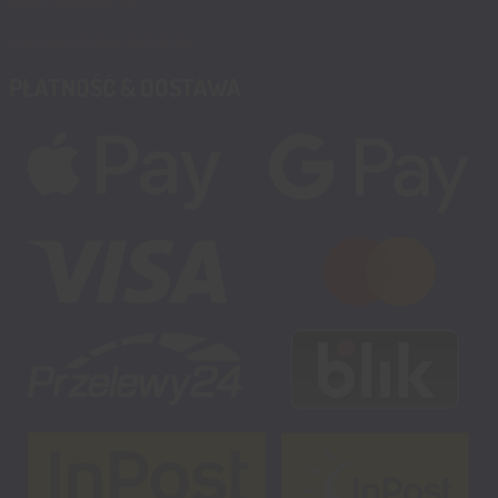
Blog msalamon.pl →
Partnerzy MSALAMON.PL
PŁATNOŚĆ & DOSTAWA