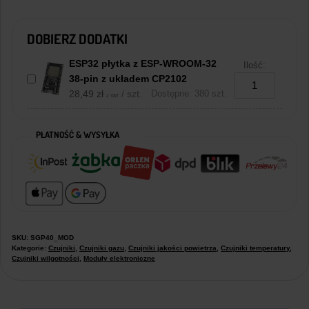
DOBIERZ DODATKI
ESP32 płytka z ESP-WROOM-32
Ilość:
38-pin z układem CP2102
28,49
zł
/ szt.
Dostępne: 380 szt.
z VAT
PŁATNOŚĆ & WYSYŁKA
SKU:
SGP40_MOD
Kategorie:
Czujniki
,
Czujniki gazu
,
Czujniki jakości powietrza
,
Czujniki temperatury
,
Czujniki wilgotności
,
Moduły elektroniczne