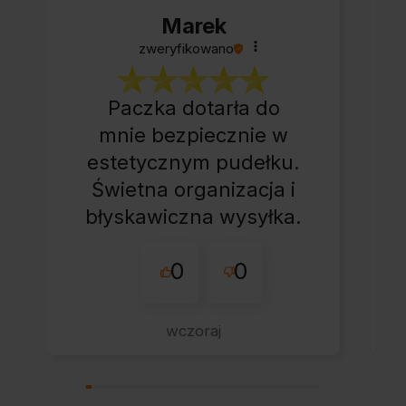
Marek
zweryfikowano
Paczka dotarła do
mnie bezpiecznie w
estetycznym pudełku.
Świetna organizacja i
błyskawiczna wysyłka.
Korzystam z tego
0
0
sklepu nie pierwszy
raz - zawsze
wszystko perfekt.
wczoraj
Polecam z całym
przekonaniem.