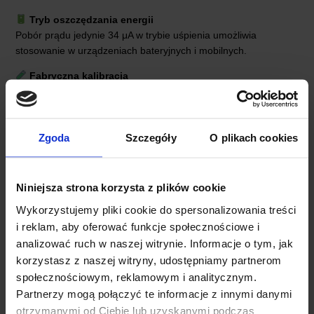
Tryb oszczędzania energii
Pobór prądu jedynie 34 μA w trybie uśpienia umożliwia
stosowanie w urządzeniach bateryjnych i mobilnych.
Fabryczna kalibracja
Użytkownik nie musi przeprowadzać dodatkowej kalibracji –
urządzenie jest gotowe do pracy zaraz po podłączeniu.
Zgoda
Szczegóły
O plikach cookies
Niniejsza strona korzysta z plików cookie
Wykorzystujemy pliki cookie do spersonalizowania treści
i reklam, aby oferować funkcje społecznościowe i
analizować ruch w naszej witrynie. Informacje o tym, jak
korzystasz z naszej witryny, udostępniamy partnerom
społecznościowym, reklamowym i analitycznym.
Partnerzy mogą połączyć te informacje z innymi danymi
otrzymanymi od Ciebie lub uzyskanymi podczas