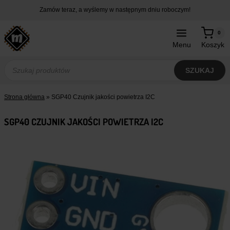
Przejdź
Zamów teraz, a wyślemy w następnym dniu roboczym!
do
treści
0
Menu
Koszyk
Wyszukiwarka
produktów
SZUKAJ
Strona główna
»
SGP40 Czujnik jakości powietrza I2C
SGP40 CZUJNIK JAKOŚCI POWIETRZA I2C