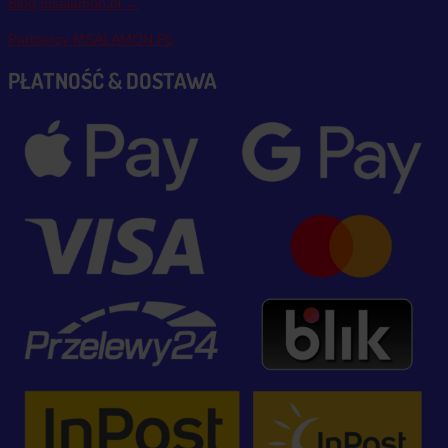
Blog msalamon.pl →
Partnerzy MSALAMON.PL
PŁATNOŚĆ & DOSTAWA