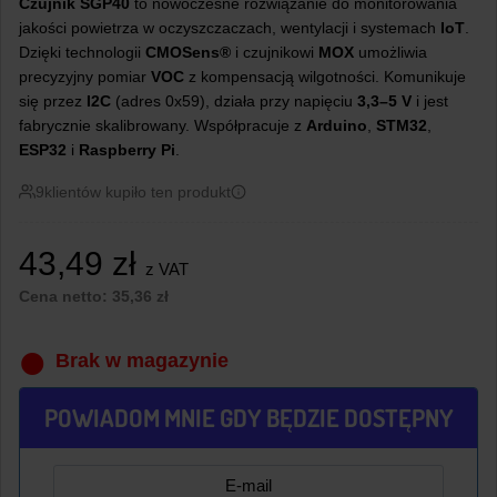
Czujnik SGP40
to nowoczesne rozwiązanie do monitorowania
jakości powietrza w oczyszczaczach, wentylacji i systemach
IoT
.
Dzięki technologii
CMOSens®
i czujnikowi
MOX
umożliwia
precyzyjny pomiar
VOC
z kompensacją wilgotności. Komunikuje
się przez
I2C
(adres 0x59), działa przy napięciu
3,3–5 V
i jest
fabrycznie skalibrowany. Współpracuje z
Arduino
,
STM32
,
ESP32
i
Raspberry Pi
.
9
klientów kupiło ten produkt
43,49
zł
z VAT
Cena netto:
35,36
zł
Brak w magazynie
POWIADOM MNIE GDY BĘDZIE DOSTĘPNY