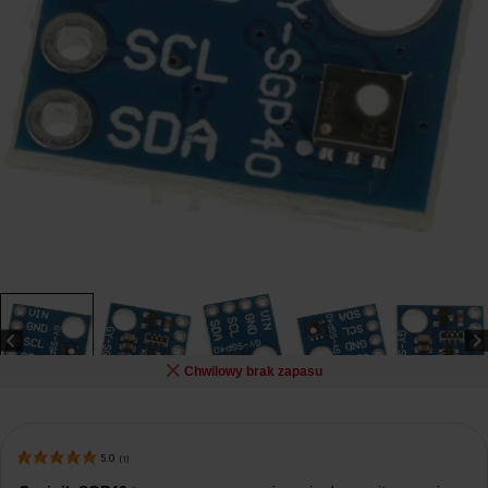
Chwilowy brak zapasu
5.0
(
1
)