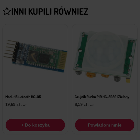
INNI KUPILI RÓWNIEŻ
Moduł Bluetooth HC-05
Czujnik Ruchu PIR HC-SR501 Zielony
19,69
zł
8,59
zł
z VAT
z VAT
+ Do koszyka
Powiadom mnie