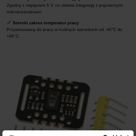
Zgodny z napięciem 5 V, co ułatwia integrację z popularnymi
mikrokontrolerami.
Szeroki zakres temperatur pracy
Przystosowany do pracy w trudnych warunkach od -40°C do
+85°C.