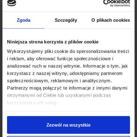
Zgoda
Szczegóły
O plikach cookies
Niniejsza strona korzysta z plików cookie
Wykorzystujemy pliki cookie do spersonalizowania treści
i reklam, aby oferować funkcje społecznościowe i
SPECYFIKACJA TECHNICZNA
analizować ruch w naszej witrynie. Informacje o tym, jak
korzystasz z naszej witryny, udostępniamy partnerom
Napięcie zasilania układu:
1,8 ÷ 5 V
społecznościowym, reklamowym i analitycznym.
Napięcie zasilania LED:
3,3 ÷ 5 V
Partnerzy mogą połączyć te informacje z innymi danymi
Interfejs komunikacyjny:
I²C odporny na 5 V
otrzymanymi od Ciebie lub uzyskanymi podczas
Funkcje:
Pomiar pulsu i saturacji SpO₂
korzystania z ich usług.
Tryb uśpienia:
Pobór prądu tylko 0,7 µA
Zakres temperatur pracy:
-40°C ÷ +85°C
Dodatki:
Zestaw zawiera goldpiny do samodzielnego
Zezwól na wszystkie
wlutowania
Wymiary płytki:
20 × 15 mm