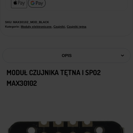
SKU:
MAX30102_MOD_BLACK
Kategorie:
Moduły elektroniczne
,
Czujniki
,
Czujniki tętna
OPIS
MODUŁ CZUJNIKA TĘTNA I SPO2
MAX30102