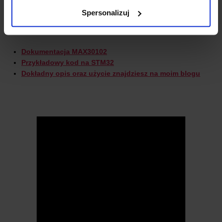
Waga
: 1,77 g
Spersonalizuj
PRZYDATNE LINKI:
Dokumentacja MAX30102
Przykładowy kod na STM32
Dokładny opis oraz użycie znajdziesz na moim blogu