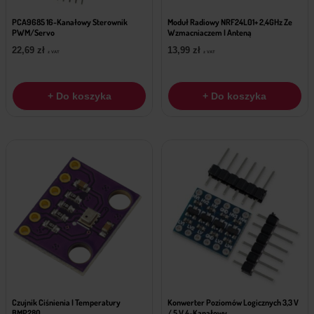
PCA9685 16-Kanałowy Sterownik
Moduł Radiowy NRF24L01+ 2,4GHz Ze
PWM/Servo
Wzmacniaczem I Anteną
22,69
zł
13,99
zł
z VAT
z VAT
+ Do koszyka
+ Do koszyka
Czujnik Ciśnienia I Temperatury
Konwerter Poziomów Logicznych 3,3 V
BMP280
/ 5 V 4-Kanałowy