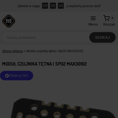
Przejdź
09
:
05
:
04
Zamów w ciągu:
, a wyślemy jeszcze dziś!
do
treści
0
Menu
Koszyk
Wyszukiwarka
produktów
SZUKAJ
Strona główna
»
Moduł czujnika tętna i SpO2 MAX30102
MODUŁ CZUJNIKA TĘTNA I SPO2 MAX30102
Obejrzyj film