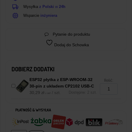
Wysyłka
z Polski
w
24h
Wsparcie
inżyniera
Pytanie do produktu
Dodaj do Schowka
DOBIERZ DODATKI
ESP32 płytka z ESP-WROOM-32
Ilość:
30-pin z układem CP2102 USB-C
30,29
zł
/ szt.
Dostępne: 2 szt.
z VAT
PŁATNOŚĆ & WYSYŁKA