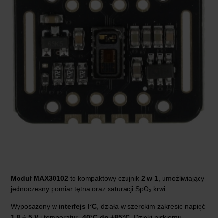
Moduł MAX30102
to kompaktowy czujnik
2 w 1
, umożliwiający
jednoczesny pomiar tętna oraz saturacji SpO₂ krwi.
Wyposażony w i
nterfejs I²C
, działa w szerokim zakresie napięć
1,8 ÷ 5 V
i temperatur
-40°C do +85°C
. Dzięki niskiemu