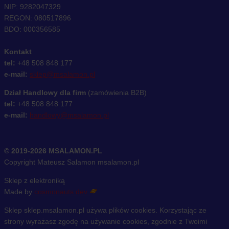
NIP: 9282047329
REGON: 080517896
BDO: 000356585
Kontakt
tel:
+48 508 848 177
e-mail:
sklep@msalamon.pl
Dział Handlowy dla firm
(zamówienia B2B)
tel:
+48 508 848 177
e-mail:
handlowy@msalamon.pl
© 2019-2026 MSALAMON.PL
Copyright Mateusz Salamon msalamon.pl
Sklep z elektroniką
Made by
cosmonauts.dev
Sklep sklep.msalamon.pl używa plików cookies. Korzystając ze
strony wyrażasz zgodę na używanie cookies, zgodnie z Twoimi