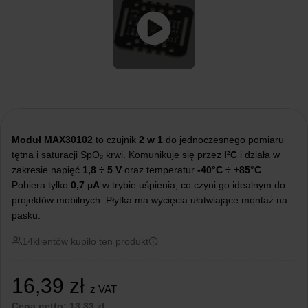
Moduł MAX30102
to czujnik
2 w 1
do jednoczesnego pomiaru
tętna i saturacji SpO₂ krwi. Komunikuje się przez
I²C
i działa w
zakresie napięć
1,8 ÷ 5 V
oraz temperatur
-40°C ÷ +85°C
.
Pobiera tylko
0,7 µA
w trybie uśpienia, co czyni go idealnym do
projektów mobilnych. Płytka ma wycięcia ułatwiające montaż na
pasku.
14
klientów kupiło ten produkt
16,39
zł
z VAT
Cena netto:
13,33
zł