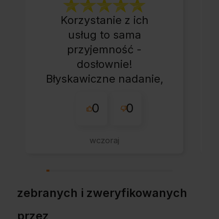
Korzystanie z ich
usług to sama
przyjemność -
dosłownie!
Błyskawiczne nadanie,
przesyłka bardzo
0
0
starannie
zapakowana z miłym
dodatkiem:-) Jakim?
wczoraj
Kup u w tej firmie bo
warto!
zebranych i zweryfikowanych
przez