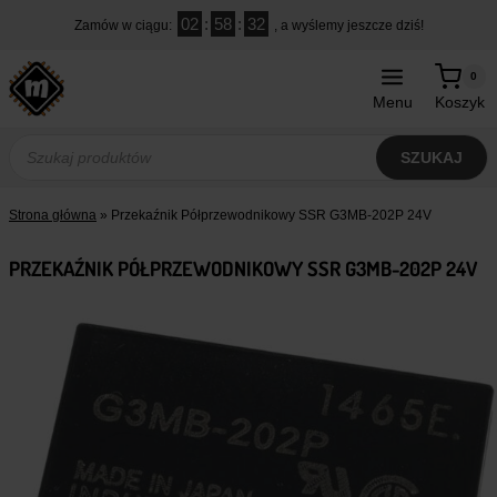
Przejdź
02
:
58
:
31
Zamów w ciągu:
, a wyślemy jeszcze dziś!
do
treści
0
Menu
Koszyk
Wyszukiwarka
produktów
SZUKAJ
Strona główna
»
Przekaźnik Półprzewodnikowy SSR G3MB-202P 24V
PRZEKAŹNIK PÓŁPRZEWODNIKOWY SSR G3MB-202P 24V