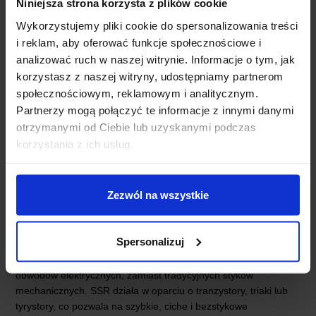
Niniejsza strona korzysta z plików cookie
Wykorzystujemy pliki cookie do spersonalizowania treści
i reklam, aby oferować funkcje społecznościowe i
analizować ruch w naszej witrynie. Informacje o tym, jak
korzystasz z naszej witryny, udostępniamy partnerom
PRZYDATNE LINKI:
społecznościowym, reklamowym i analitycznym.
Partnerzy mogą połączyć te informacje z innymi danymi
otrzymanymi od Ciebie lub uzyskanymi podczas
Dokumentacja przekaźnika G3MB-202P 24V
korzystania z ich usług.
CZYM JEST PRZEKAŹNIK
Zezwól na wszystkie
PÓŁPRZEWODNIKOWY SSR?
Spersonalizuj
Przekaźnik SSR (Solid State Relay) to rodzaj przekaźnika, który
wykorzystuje elementy półprzewodnikowe do przełączania
obwodów elektrycznych, zamiast tradycyjnych styków
mechanicznych. SSR działa w oparciu o tranzystory, triaki lub
tyrystory, co pozwala na szybkie, ciche i bezstykowe