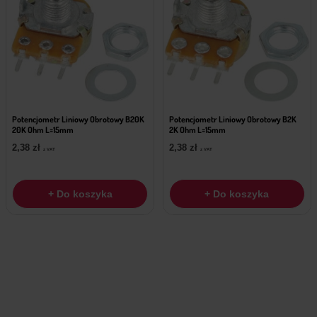
Potencjometr Liniowy Obrotowy B20K
Potencjometr Liniowy Obrotowy B2K
20K Ohm L=15mm
2K Ohm L=15mm
2,38
zł
2,38
zł
z VAT
z VAT
+ Do koszyka
+ Do koszyka