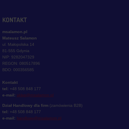
KONTAKT
msalamon.pl
Mateusz Salamon
ul. Małopolska 14
81-555 Gdynia
NIP: 9282047329
REGON: 080517896
BDO: 000356585
Kontakt
tel:
+48 508 848 177
e-mail:
sklep@msalamon.pl
Dział Handlowy dla firm
(zamówienia B2B)
tel:
+48 508 848 177
e-mail:
handlowy@msalamon.pl