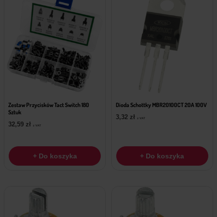
Zestaw Przycisków Tact Switch 180
Dioda Schottky MBR20100CT 20A 100V
Sztuk
3,32
zł
z VAT
32,59
zł
z VAT
+ Do koszyka
+ Do koszyka