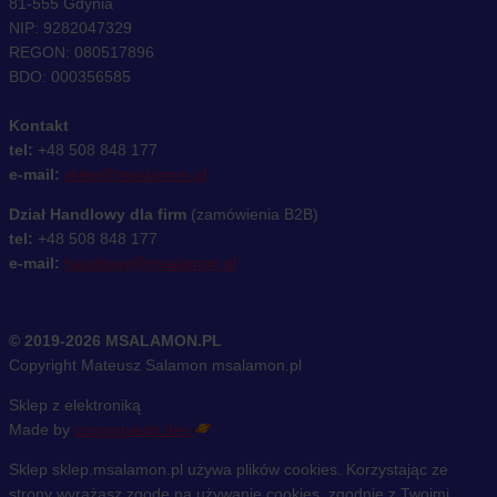
81-555 Gdynia
NIP: 9282047329
REGON: 080517896
BDO: 000356585
Kontakt
tel:
+48 508 848 177
e-mail:
sklep@msalamon.pl
Dział Handlowy dla firm
(zamówienia B2B)
tel:
+48 508 848 177
e-mail:
handlowy@msalamon.pl
© 2019-2026 MSALAMON.PL
Copyright Mateusz Salamon msalamon.pl
Sklep z elektroniką
Made by
cosmonauts.dev
Sklep sklep.msalamon.pl używa plików cookies. Korzystając ze
strony wyrażasz zgodę na używanie cookies, zgodnie z Twoimi