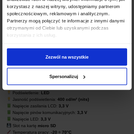
korzystasz z naszej witryny, udostępniamy partnerom
społecznościowym, reklamowym i analitycznym.
Partnerzy mogą połączyć te informacje z innymi danymi
otrzymanymi od Ciebie lub uzyskanymi podczas
korzystania z ich usług.
SPECYFIKACJA TECHNICZNA
Zezwól na wszystkie
Wyświetlacz graficzny:
TFT IPS 1,28″
Rozdzielczość:
240×240 px
Sterownik LCD:
GC9A01
Spersonalizuj
Interfejs:
SPI
Kolory:
65K, RGB
Podświetlenie:
LED
Jasność podświetlenia:
400 cd/m² (nits)
Napięcie zasilania LCD:
3,3 V
Napięcie pinów komunikacyjnych:
3,3 V
Napięcie LED:
3,3 V
Slot na kartę
micro SD
Temperatura pracy:
-20 ÷ 70°C