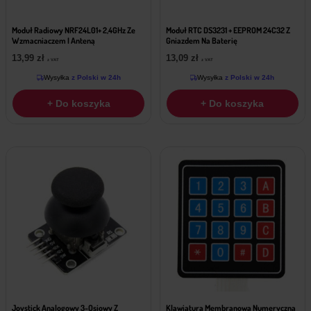
Moduł Radiowy NRF24L01+ 2,4GHz Ze
Moduł RTC DS3231 + EEPROM 24C32 Z
Wzmacniaczem I Anteną
Gniazdem Na Baterię
13,99
zł
13,09
zł
z VAT
z VAT
Wysyłka
z Polski w 24h
Wysyłka
z Polski w 24h
+ Do koszyka
+ Do koszyka
Joystick Analogowy 3-Osiowy Z
Klawiatura Membranowa Numeryczna