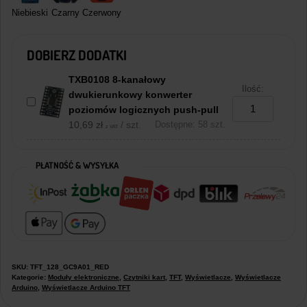
Niebieski
Czarny
Czerwony
DOBIERZ DODATKI
TXB0108 8-kanałowy
Ilość:
dwukierunkowy konwerter
poziomów logicznych push-pull
10,69
zł
/ szt.
Dostępne: 58 szt.
z VAT
PŁATNOŚĆ & WYSYŁKA
SKU:
TFT_128_GC9A01_RED
Kategorie:
Moduły elektroniczne
,
Czytniki kart
,
TFT
,
Wyświetlacze
,
Wyświetlacze
Arduino
,
Wyświetlacze Arduino TFT