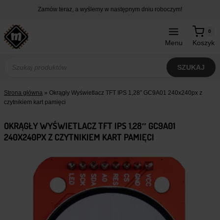
Przejdź
Zamów teraz, a wyślemy w następnym dniu roboczym!
do
treści
0
Menu
Koszyk
Wyszukiwarka
produktów
SZUKAJ
Strona główna
»
Okrągły Wyświetlacz TFT IPS 1,28″ GC9A01 240x240px z
czytnikiem kart pamięci
OKRĄGŁY WYŚWIETLACZ TFT IPS 1,28″ GC9A01
240X240PX Z CZYTNIKIEM KART PAMIĘCI