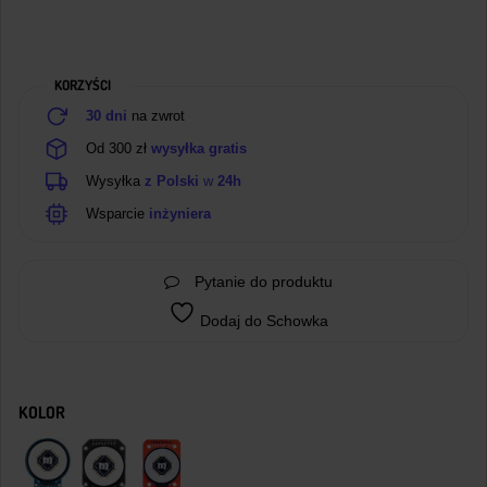
GC9A01
240x240px
z
KORZYŚCI
czytnikiem
kart
30 dni
na zwrot
pamięci
Od 300 zł
wysyłka gratis
Wysyłka
z Polski
w
24h
Wsparcie
inżyniera
Pytanie do produktu
Dodaj do Schowka
KOLOR