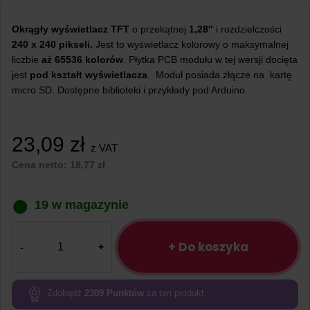
Okrągły wyświetlacz TFT
o przekątnej
1,28″
i rozdzielczości
240 x 240 pikseli.
Jest to wyświetlacz kolorowy o maksymalnej
liczbie
aż 65536 kolorów
. Płytka PCB modułu w tej wersji docięta
jest
pod kształt wyświetlacza
. Moduł posiada złącze na kartę
micro SD. Dostępne biblioteki i przykłady pod Arduino.
23,09
zł
z VAT
Cena netto:
18,77
zł
19 w magazynie
ilość
Okrągły
+ Do koszyka
Wyświetlacz
TFT
IPS
Zdobądź
2309
Punktów
za ten produkt.
1,28"