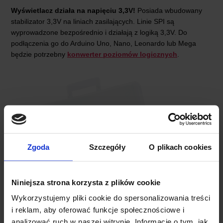
Wyświetlacz działa na napięciu 3,3V!
Posiada wbudowany
stabilizator 3,3V na liniach zasilających. Linie SPI są
wyprowadzone bezpośrednio i działają z logiką 3,3V. Do
podłączenia go do Arduino Uno, Nano, Leonardo lub Mega
będzie potrzebny
konwerter poziomów logicznych
.
Zgoda
Szczegóły
O plikach cookies
Niniejsza strona korzysta z plików cookie
Wykorzystujemy pliki cookie do spersonalizowania treści
i reklam, aby oferować funkcje społecznościowe i
analizować ruch w naszej witrynie. Informacje o tym, jak