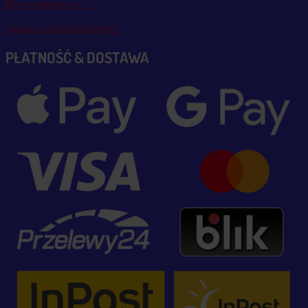
Blog msalamon.pl →
Partnerzy MSALAMON.PL
PŁATNOŚĆ & DOSTAWA