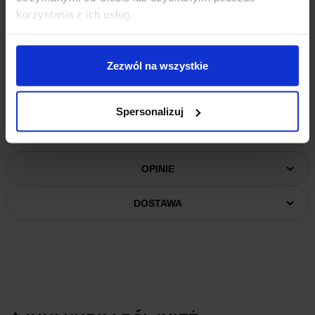
korzystania z ich usług.
Obudowa Z96JH
Uszczelka
4x Wkręt do skręcenia 3,5/20 mm
Zezwól na wszystkie
Przydatne linki:
Spersonalizuj
Wymiary obudowy Kradex Z96JH
OPINIE
DOSTAWA