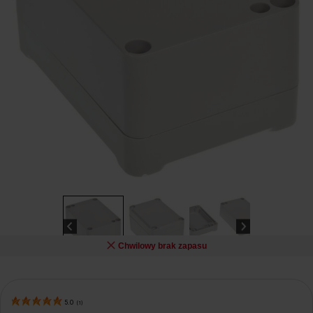
Chwilowy brak zapasu
5.0
(
1
)