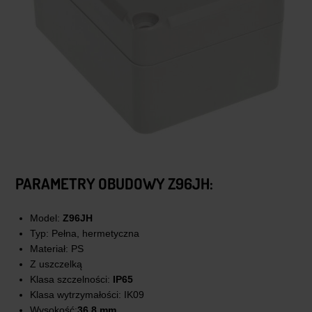
PARAMETRY OBUDOWY
Z96JH
:
Model:
Z96JH
Typ: Pełna, hermetyczna
Materiał: PS
Z uszczelką
Klasa szczelności:
IP65
Klasa wytrzymałości: IK09
Wysokość:
36,8 mm