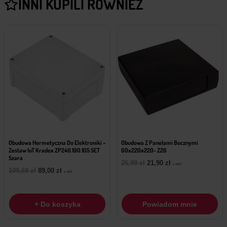
INNI KUPILI RÓWNIEŻ
Obudowa Hermetyczna Do Elektroniki –
Obudowa Z Panelami Bocznymi
Zestaw IoT Kradex ZP240.190.105 SET
60x220x220- Z26
Szara
Pierwotna
Aktualna
26,99
zł
21,90
zł
z VAT
Pierwotna
Aktualna
109,69
zł
89,00
zł
cena
cena
z VAT
cena
cena
wynosiła:
wynosi:
wynosiła:
wynosi:
26,99 zł.
21,90 zł.
109,69 zł.
89,00 zł.
+ Do koszyka
Powiadom mnie