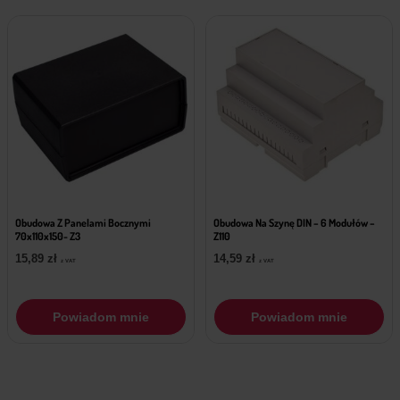
Obudowa Z Panelami Bocznymi
Obudowa Na Szynę DIN – 6 Modułów –
70x110x150- Z3
Z110
15,89
zł
14,59
zł
z VAT
z VAT
Powiadom mnie
Powiadom mnie