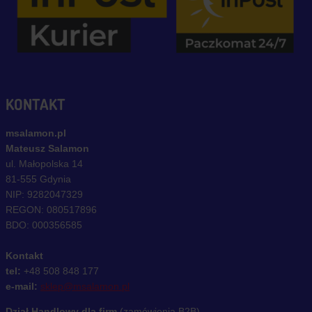
KONTAKT
msalamon.pl
Mateusz Salamon
ul. Małopolska 14
81-555 Gdynia
NIP: 9282047329
REGON: 080517896
BDO: 000356585
Kontakt
tel:
+48 508 848 177
e-mail:
sklep@msalamon.pl
Dział Handlowy dla firm
(zamówienia B2B)