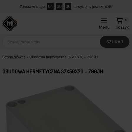
Przejdź
04
:
30
:
36
Zamów w ciągu:
, a wyślemy jeszcze dziś!
do
treści
0
Menu
Koszyk
Wyszukiwarka
produktów
SZUKAJ
Strona główna
»
Obudowa hermetyczna 37x50x70 – Z96JH
OBUDOWA HERMETYCZNA 37X50X70 – Z96JH