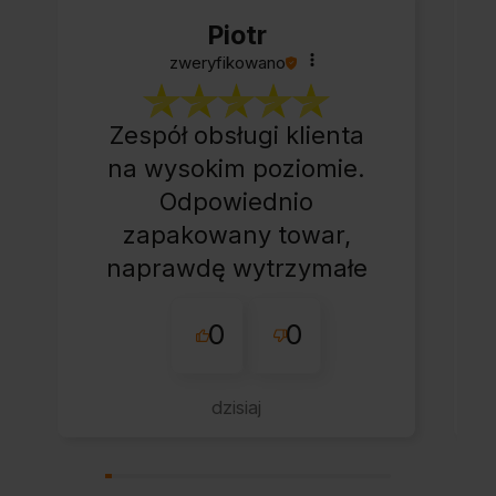
Piotr
zweryfikowano
Zespół obsługi klienta
na wysokim poziomie.
Odpowiednio
zapakowany towar,
naprawdę wytrzymałe
opakowanie.
0
0
Wszystko ok, bez
zbędnej zwłoki.
Jestem pozytywnie
dzisiaj
zaskoczony, pełen
profesjonalizm.