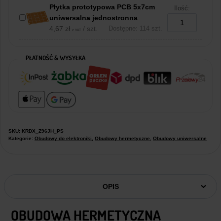
Płytka prototypowa PCB 5x7cm
Ilość:
uniwersalna jednostronna
4,67
zł
/ szt.
Dostępne: 114 szt.
z VAT
PŁATNOŚĆ & WYSYŁKA
SKU:
KRDX_Z96JH_PS
Kategorie:
Obudowy do elektroniki
,
Obudowy hermetyczne
,
Obudowy uniwersalne
OPIS
OBUDOWA HERMETYCZNA