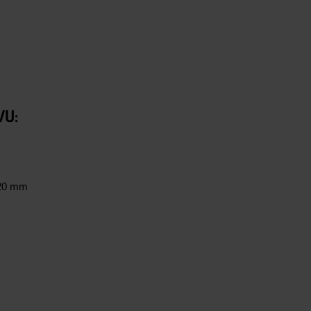
U:
/20 mm