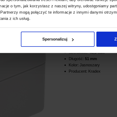
ormacje o tym, jak korzystasz z naszej witryny, udostępniamy p
Model:
Z116JH
Partnerzy mogą połączyć te informacje z innymi danymi otrzym
Typ: Pełna, hermetyczna
nia z ich usług.
Materiał: PS
Z uszczelką
Klasa szczelności:
IP65
Spersonalizuj
Z
Klasa wytrzymałości: IK09
Wysokość:
36,2 mm
Szerokość:
48,9 mm
Długość:
51 mm
Kolor: Jasnoszary
Producent: Kradex