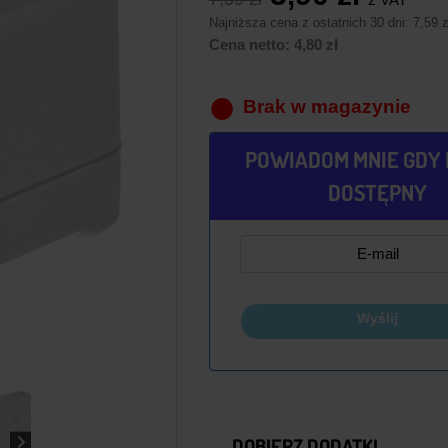
cena
cena
Najniższa cena z ostatnich 30 dni:
7,59 z
wynosiła:
wynosi
Cena netto:
4,80
zł
7,59 zł.
5,90 zł
Brak w magazynie
POWIADOM MNIE GDY 
DOSTĘPNY
Wyślij
DOBIERZ DODATKI