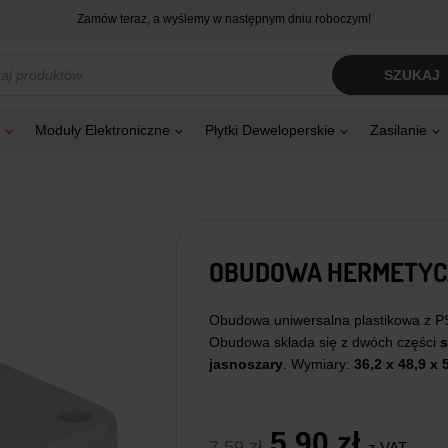
Zamów teraz, a wyślemy w następnym dniu roboczym!
kiwarka
SZUKAJ
tów
Moduły Elektroniczne
Płytki Deweloperskie
Zasilanie
OBUDOWA HERMETYCZN
Obudowa uniwersalna plastikowa z PS
Obudowa składa się z dwóch części
s
jasnoszary
. Wymiary:
36,2 x 48,9 x
Pierwotna
Aktual
5,90
zł
7,59
zł
z VAT