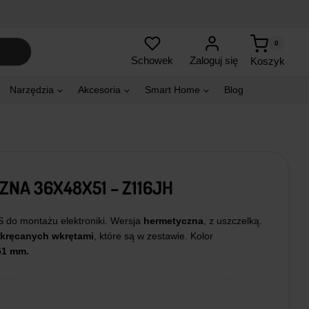
0
Zaloguj się
Schowek
Koszyk
Narzędzia
Akcesoria
Smart Home
Blog
A 36X48X51 – Z116JH
 do montażu elektroniki. Wersja
hermetyczna
, z uszczelką.
kręcanych wkrętami
, które są w zestawie. Kolor
 51 mm.
na