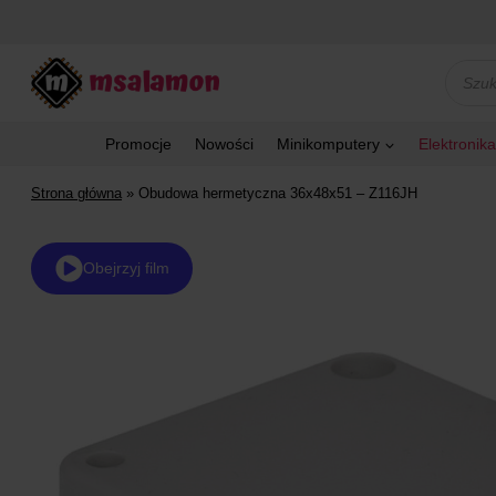
Przejdź
do
treści
Wyszu
produk
Promocje
Nowości
Minikomputery
Elektronika
Strona główna
»
Obudowa hermetyczna 36x48x51 – Z116JH
Obejrzyj film