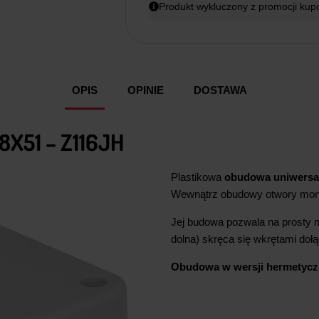
Produkt wykluczony z promocji ku
OPIS
OPINIE
DOSTAWA
51 – Z116JH
Plastikowa
obudowa uniwersa
Wewnątrz obudowy otwory mo
Jej budowa pozwala na prosty m
dolna) skręca się wkrętami doł
Obudowa w wersji hermetycz