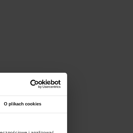
O plikach cookies
OWY
Z116JH
:
ołecznościowe i analizować