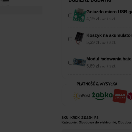
Gniazdo micro USB go
4,19
zł
/ szt.
z VAT
Koszyk na akumulator
5,39
zł
/ szt.
z VAT
Moduł ładowania bate
5,69
zł
/ szt.
z VAT
PŁATNOŚĆ & WYSYŁKA
SKU:
KRDX_Z116JH_PS
Kategorie:
Obudowy do elektroniki
,
Obudowy