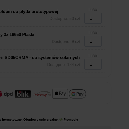
Ilość:
ldpin do płytki prototypowej
Dostępne: 53 szt.
Ilość:
y 3x 18650 Płaski
Dostępne: 9 szt.
Ilość:
rii SD05CRMA - do systemów solarnych
Dostępne: 184 szt.
 hermetyczne
,
Obudowy uniwersalne
,
Promocje