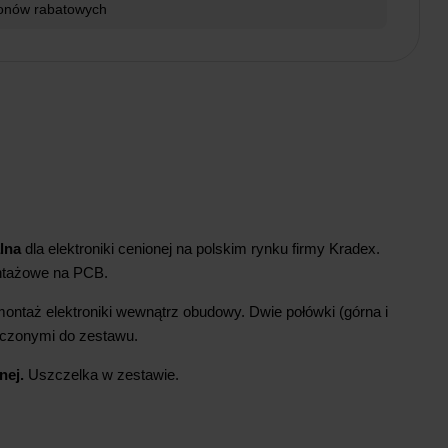
ponów rabatowych
lna
dla elektroniki cenionej na polskim rynku firmy Kradex.
ntażowe na PCB.
ontaż elektroniki wewnątrz obudowy. Dwie połówki (górna i
ączonymi do zestawu.
nej.
Uszczelka w zestawie.