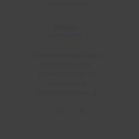
Jak zbieramy opinie?
Marcin
zweryfikowano
Otrzymałem paczkę w
bardzo dobrym
stanie.Kontakt ze
sklepem był
bezproblemowy, a
całe zamówienie
0
0
przebiegło sprawnie.
wczoraj