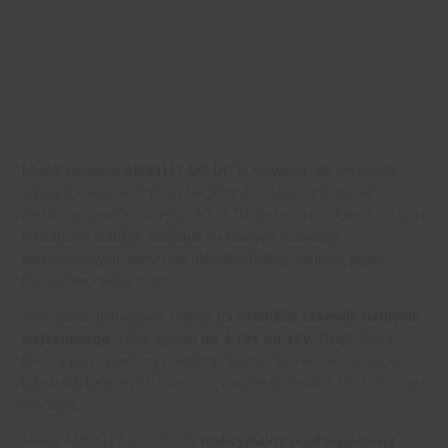
Moduł zasilania
AMS1117 DC-DC
to niewielki, ale niezwykle
wydajny stabilizator przeznaczony do zasilania układów
elektronicznych o napięciu 3,3 V. Dzięki temu modułowi można
dostarczyć stabilne zasilanie do różnych urządzeń
elektronicznych, takich jak mikrokontrolery, czujniki, płytki
rozwojowe i wiele innych.
Jego wszechstronność polega na
szerokim zakresie napięcia
wejściowego
, który wynosi
od 4,75V do 12V
. Dzięki temu
można go z łatwością podłączyć do różnych źródeł zasilania,
takich jak baterie, akumulatory, panele słoneczne lub zasilacze
sieciowe.
Moduł AMS1117 DC-DC ma
maksymalny prąd wyjściowy