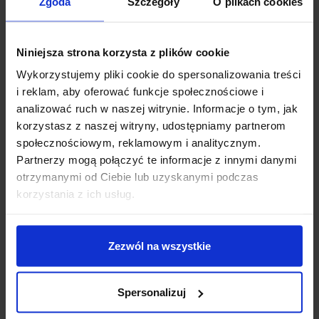
Zgoda
Szczegóły
O plikach cookies
Niniejsza strona korzysta z plików cookie
Wykorzystujemy pliki cookie do spersonalizowania treści
i reklam, aby oferować funkcje społecznościowe i
analizować ruch w naszej witrynie. Informacje o tym, jak
korzystasz z naszej witryny, udostępniamy partnerom
społecznościowym, reklamowym i analitycznym.
Partnerzy mogą połączyć te informacje z innymi danymi
otrzymanymi od Ciebie lub uzyskanymi podczas
Dzisiaj dla każdego nowego SUBSKRYBENTA mamy naszą
korzystania z ich usług.
PCB breadboard MSALAMON
– PCB dodajemy do
zamówień o wartości minimum 50 zł
.
Zezwól na wszystkie
Imię
*
Spersonalizuj
Email
*