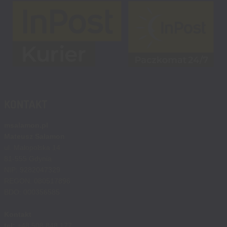
KONTAKT
msalamon.pl
Mateusz Salamon
ul. Małopolska 14
81-555 Gdynia
NIP: 9282047329
REGON: 080517896
BDO: 000356585
Kontakt
tel:
+48 508 848 177