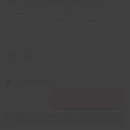
Moduł zasilania
DC-DC z układem AMS1117.
Napięcie
wyjściowe, stabilizowane 3,3 V. Szeroki zakres napięcia
wejściowego:
od 4,75V do 12V.
Maksymalny prąd wyjściowy aż
800 mA. Dioda LED sygnalizująca obecność zasilania. Niewielkie
wymiary: 25 x 12 mm.
12
klientów kupiło ten produkt
6,59
zł
z VAT
Cena netto:
5,36
zł
36 w magazynie
ilość
Moduł
+ Do koszyka
zasilania
AMS1117
DC-
Zdobądź
659
Punktów
za ten produkt.
DC