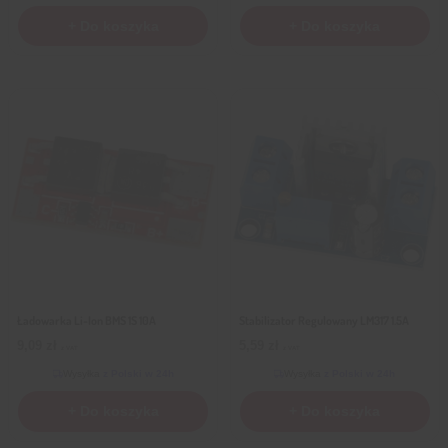
+ Do koszyka
+ Do koszyka
Ładowarka Li-Ion BMS 1S 10A
Stabilizator Regulowany LM317 1.5A
9,09
zł
5,59
zł
z VAT
z VAT
Wysyłka
z Polski w 24h
Wysyłka
z Polski w 24h
+ Do koszyka
+ Do koszyka