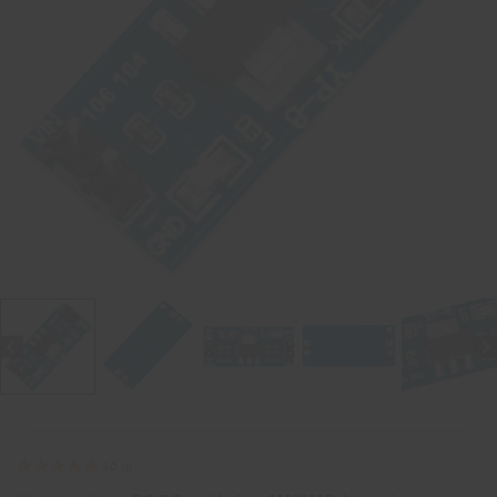
5.0
(
1
)