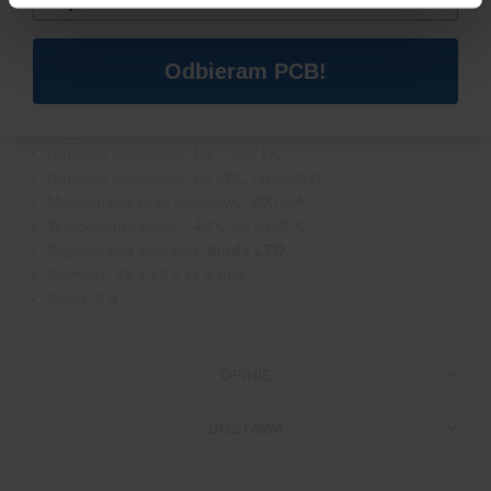
SPECYFIKACJA MODUŁU ZASILANIA
AMS1117
Odbieram PCB!
Regulator:
AMS1117-3.3V
Napięcie wejściowe: 4,5 – 12V DC
Napięcie wyjściowe: 3,3 VDC (+/-0.05V)
Maksymalny prąd wyjściowy: 800 mA
Temperatura pracy: -40°C do +150°C
Sygnalizacja zasilania:
dioda LED
Wymiary: 26 x 12 x 11,5 mm
Waga: 2 g
OPINIE
DOSTAWA