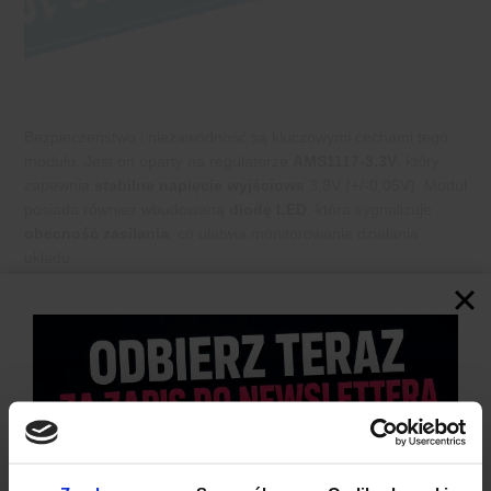
Bezpieczeństwo i niezawodność są kluczowymi cechami tego
modułu. Jest on oparty na regulatorze
AMS1117-3.3V
, który
zapewnia
stabilne napięcie wyjściowe
3,3V (+/-0.05V). Moduł
posiada również wbudowaną
diodę LED
, która sygnalizuje
obecność zasilania
, co ułatwia monitorowanie działania
układu.
Moduł zasilania AMS1117 DC-DC cechuje się również szerokim
zakresem temperatur pracy,
od -40°C do +150°C
, co sprawia,
że jest on odpowiedni do zastosowań w różnych warunkach
środowiskowych.
Wymiary tego miniaturowego modułu wynoszą
25 x 12mm
, co
sprawia, że jest on kompaktowy i łatwy do zamontowania na
płytce drukowanej lub do zastosowania w układach, gdzie
przestrzeń jest ograniczona.