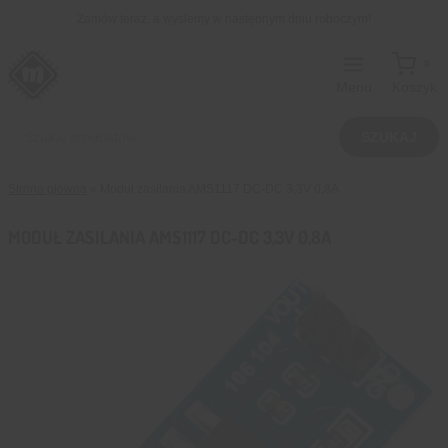
Przejdź
Zamów teraz, a wyślemy w następnym dniu roboczym!
do
treści
0
Menu
Koszyk
Wyszukiwarka
produktów
SZUKAJ
Strona główna
»
Moduł zasilania AMS1117 DC-DC 3,3V 0,8A
MODUŁ ZASILANIA AMS1117 DC-DC 3,3V 0,8A