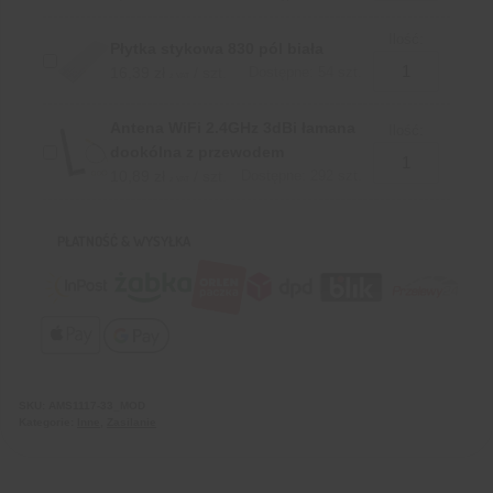
Ilość:
Płytka stykowa 830 pól biała
16,39
zł
/ szt.
Dostępne: 54 szt.
z VAT
Antena WiFi 2.4GHz 3dBi łamana
Ilość:
dookólna z przewodem
10,89
zł
/ szt.
Dostępne: 292 szt.
z VAT
PŁATNOŚĆ & WYSYŁKA
SKU:
AMS1117-33_MOD
Kategorie:
Inne
,
Zasilanie