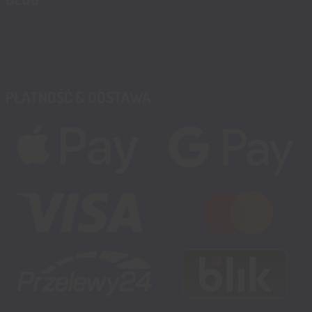
Blog, nowości, artykuły
Blog msalamon.pl →
Partnerzy MSALAMON.PL
PŁATNOŚĆ & DOSTAWA