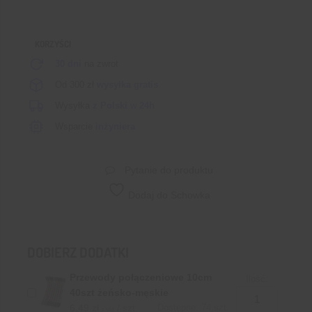
3,3V
0,8A
KORZYŚCI
30 dni
na zwrot
Od 300 zł
wysyłka gratis
Wysyłka
z Polski
w
24h
Wsparcie
inżyniera
Pytanie do produktu
Dodaj do Schowka
DOBIERZ DODATKI
Przewody połączeniowe 10cm
Ilość:
40szt żeńsko-męskie
6,49
zł
/ szt.
Dostępne: 74 szt.
z VAT