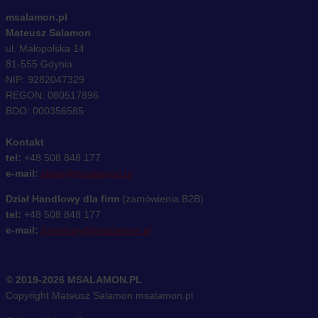
msalamon.pl
Mateusz Salamon
ul. Małopolska 14
81-555 Gdynia
NIP: 9282047329
REGON: 080517896
BDO: 000356585
Kontakt
tel:
+48 508 848 177
e-mail:
sklep@msalamon.pl
Dział Handlowy dla firm
(zamówienia B2B)
tel:
+48 508 848 177
e-mail:
handlowy@msalamon.pl
© 2019-2026 MSALAMON.PL
Copyright Mateusz Salamon msalamon.pl