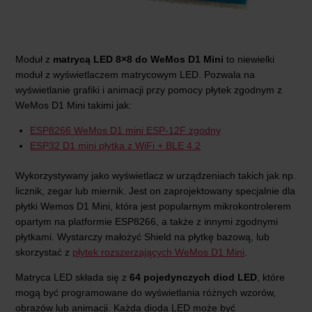
Moduł z
matrycą LED 8×8 do WeMos D1 Mini
to niewielki
moduł z wyświetlaczem matrycowym LED. Pozwala na
wyświetlanie grafiki i animacji przy pomocy płytek zgodnym z
WeMos D1 Mini takimi jak:
ESP8266 WeMos D1 mini ESP-12F zgodny
ESP32 D1 mini płytka z WiFi + BLE 4.2
Wykorzystywany jako wyświetlacz w urządzeniach takich jak np.
licznik, zegar lub miernik. Jest on zaprojektowany specjalnie dla
płytki Wemos D1 Mini, która jest popularnym mikrokontrolerem
opartym na platformie ESP8266, a także z innymi zgodnymi
płytkami. Wystarczy małożyć Shield na płytkę bazową, lub
skorzystać z
płytek rozszerzających WeMos D1 Mini
.
Matryca LED składa się z
64 pojedynczych diod LED
, które
mogą być programowane do wyświetlania różnych wzorów,
obrazów lub animacji. Każda dioda LED może być