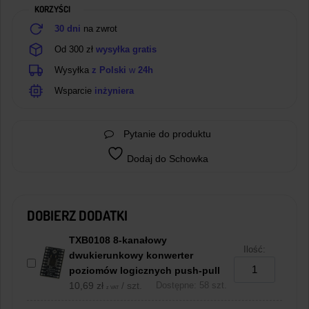
KORZYŚCI
Mini
30 dni
na zwrot
Od 300 zł
wysyłka gratis
Wysyłka
z Polski
w
24h
Wsparcie
inżyniera
Pytanie do produktu
Dodaj do Schowka
DOBIERZ DODATKI
TXB0108 8-kanałowy
Ilość:
dwukierunkowy konwerter
poziomów logicznych push-pull
10,69
zł
/ szt.
Dostępne: 58 szt.
z VAT