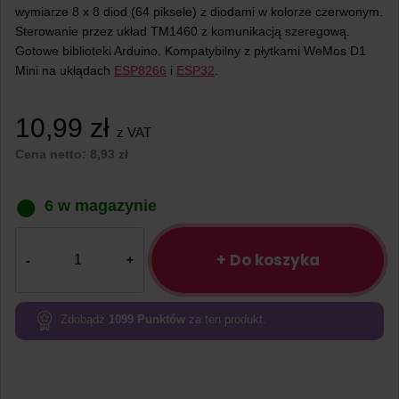
wymiarze 8 x 8 diod (64 piksele) z diodami w kolorze czerwonym.
Sterowanie przez układ TM1460 z komunikacją szeregową.
Gotowe biblioteki Arduino. Kompatybilny z płytkami WeMos D1
Mini na ukłądach
ESP8266
i
ESP32
.
10,99
zł
z VAT
Cena netto:
8,93
zł
6 w magazynie
ilość
Moduł
+ Do koszyka
z
matrycą
LED
Zdobądź
1099
Punktów
za ten produkt.
8×8
do
Wemos
D1