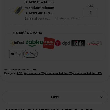
STM32 BlackPill z
Ilość:
mikrokontrolerem
STM32F401CCU6
17,99
zł
/ szt.
Dostępne: 21 szt.
z VAT
PŁATNOŚĆ & WYSYŁKA
SKU:
WEMOS_MATRIX_SH
Kategorie:
LED
,
Wyświetlacze
,
Wyświetlacze Arduino
,
Wyświetlacze Arduino LED
OPIS