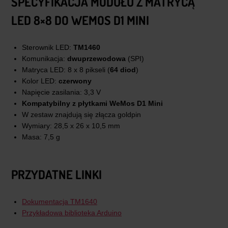
SPECYFIKACJA MODUŁU Z MATRYCĄ
LED 8×8 DO WEMOS D1 MINI
Sterownik LED:
TM1460
Komunikacja:
dwuprzewodowa
(SPI)
Matryca LED: 8 x 8 pikseli (
64 diod
)
Kolor LED:
czerwony
Napięcie zasilania: 3,3 V
Kompatybilny z płytkami WeMos D1 Mini
W zestaw znajdują się złącza goldpin
Wymiary: 28,5 x 26 x 10,5 mm
Masa: 7,5 g
PRZYDATNE LINKI
Dokumentacja TM1640
Przykładowa biblioteka Arduino