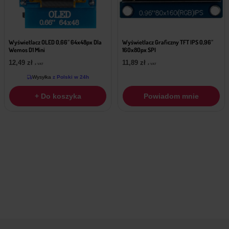
Wyświetlacz OLED 0,66″ 64x48px Dla
Wyświetlacz Graficzny TFT IPS 0,96″
Wemos D1 Mini
160x80px SPI
12,49
zł
11,89
zł
z VAT
z VAT
Wysyłka
z Polski w 24h
+ Do koszyka
Powiadom mnie