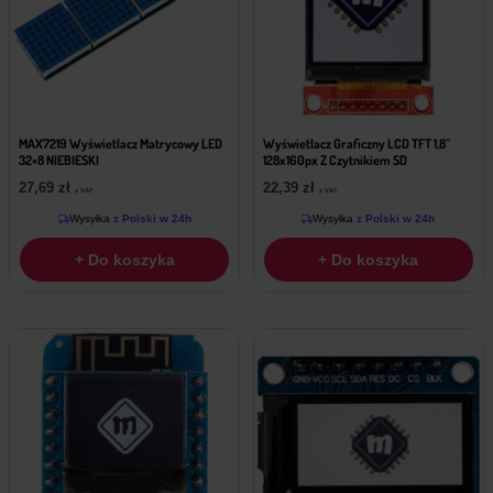
MAX7219 Wyświetlacz Matrycowy LED
Wyświetlacz Graficzny LCD TFT 1,8″
32×8 NIEBIESKI
128x160px Z Czytnikiem SD
27,69
zł
22,39
zł
z VAT
z VAT
Wysyłka
z Polski w 24h
Wysyłka
z Polski w 24h
+ Do koszyka
+ Do koszyka