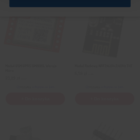
Moduł GSM GPRS SIM800L Wersja
Moduł Radiowy NRF24L01+ 2,4GHz THT
Micro
6,59
zł
z VAT
23,29
zł
z VAT
Wysyłka
z Polski w 24h
Wysyłka
z Polski w 24h
+ Do koszyka
+ Do koszyka