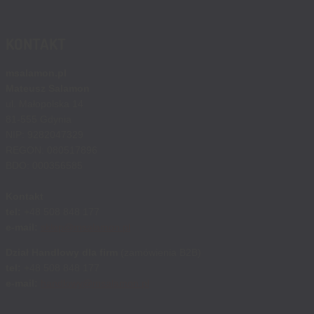
KONTAKT
msalamon.pl
Mateusz Salamon
ul. Małopolska 14
81-555 Gdynia
NIP: 9282047329
REGON: 080517896
BDO: 000356585
Kontakt
tel:
+48 508 848 177
e-mail:
sklep@msalamon.pl
Dział Handlowy dla firm
(zamówienia B2B)
tel:
+48 508 848 177
e-mail:
handlowy@msalamon.pl