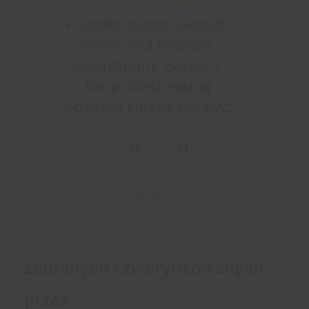
Pudełko super jakości,
wytrzyma jeszcze
ewentualny zwrot. Z
tak profesjonalną
obsługą ciężko nie być
zadowolonym. Paczkę
0
0
otrzymałem
błyskawicznie. Udane
zakupy i przyjemna
dzisiaj
obsługa. Warto.
zebranych i zweryfikowanych
przez