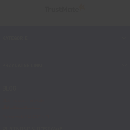
KATEGORIE
PRZYDATNE LINKI
BLOG
Blog, nowości, artykuły
Blog msalamon.pl →
Partnerzy MSALAMON.PL
PŁATNOŚĆ & DOSTAWA