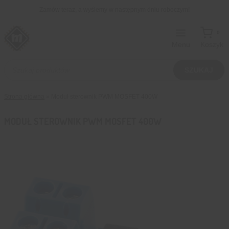
Przejdź
Zamów teraz, a wyślemy w następnym dniu roboczym!
do
treści
0
Menu
Koszyk
Wyszukiwarka
produktów
SZUKAJ
Strona główna
»
Moduł sterownik PWM MOSFET 400W
MODUŁ STEROWNIK PWM MOSFET 400W