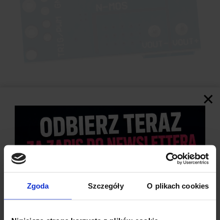
SPECYFIKACJA TECHNICZNA
Napięcie zasilania:
od 5 do 36 V DC
Maksymalny prąd:
do 15 A
Maksymalna moc:
400 W
Zgoda
Szczegóły
O plikach cookies
Napięcie logiki:
od 3 do 20 V DC
Typ tranzystorów:
N-MOSFET
Częstotliwość regulacji:
do 20kHz