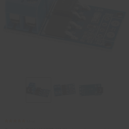
5.0
(
2
)