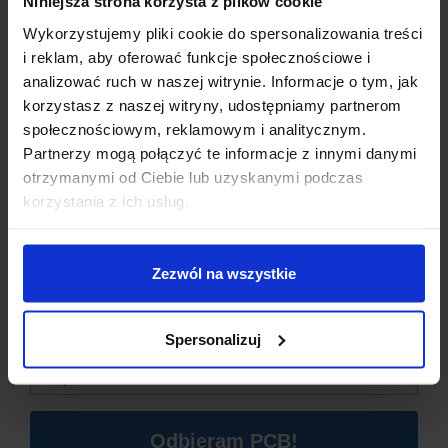
Niniejsza strona korzysta z plików cookie
Funkcje sterowania:
PWM
Wykorzystujemy pliki cookie do spersonalizowania treści
Dioda LED
sygnalizująca pracę
i reklam, aby oferować funkcje społecznościowe i
Wymiary:
17 x 34 x 14 mm
analizować ruch w naszej witrynie. Informacje o tym, jak
Waga:
5,5 g
korzystasz z naszej witryny, udostępniamy partnerom
społecznościowym, reklamowym i analitycznym.
Partnerzy mogą połączyć te informacje z innymi danymi
OPINIE
otrzymanymi od Ciebie lub uzyskanymi podczas
Dzisiaj dla każdego nowego SUBSKRYBENTA mamy naszą
korzystania z ich usług.
PCB breadboard MSALAMON
– PCB dodajemy do
DOSTAWA
zamówień o wartości minimum 50 zł
.
Zezwól na wszystkie
Imię
*
Spersonalizuj
Email
*
INNI KUPILI RÓWNIEŻ
Odbieram PCB!