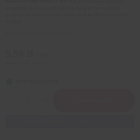
Sterownik PWM MOSFET 400 W
to kompaktowe i wydajne
urządzenie do precyzyjnej regulacji mocy dostarczanej do
urządzeń zasilanych prądem stałym od
5 do 36 V
przy prądzie
do
15 A
12
klientów kupiło ten produkt
5,59
zł
z VAT
Cena netto:
4,54
zł
29 w magazynie
ilość
Moduł
+ Do koszyka
sterownik
PWM
MOSFET
Zdobądź
559
Punktów
za ten produkt.
400W