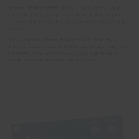
Sterownik PWM MOSFET 400 W
to kompaktowe i wydajne
urządzenie do precyzyjnej regulacji mocy dostarczanej do
urządzeń zasilanych prądem stałym od
5V do 36V
przy prądzie
do
15 A
.
Dzięki dwóm tranzystorom
N-MOSFET
umożliwia płynną
kontrolę z częstotliwością do
20 kHz
, zapewniając maksymalną
moc
400W
. Dodatkowo, dioda LED sygnalizuje działanie
modułu, co ułatwia monitorowanie jego pracy.