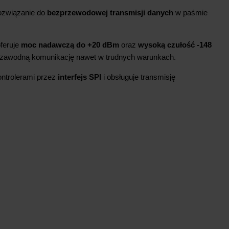
ozwiązanie do
bezprzewodowej transmisji danych
w paśmie
oferuje
moc nadawczą do +20 dBm
oraz
wysoką czułość -148
niezawodną komunikację nawet w trudnych warunkach.
ontrolerami przez
interfejs SPI
i obsługuje transmisję