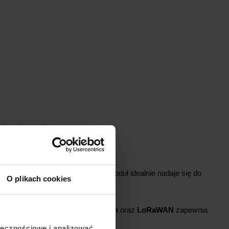
PRODUKTU
ięgu LoRa™
biornika i dużej mocy nadawczej moduł idealnie nadaje się do
O plikach cookies
trów.
wej
do-jednego
,
jeden-do-wielu
,
mesh
oraz
LoRaWAN
zapewnia
wą.
ołecznościowe i analizować