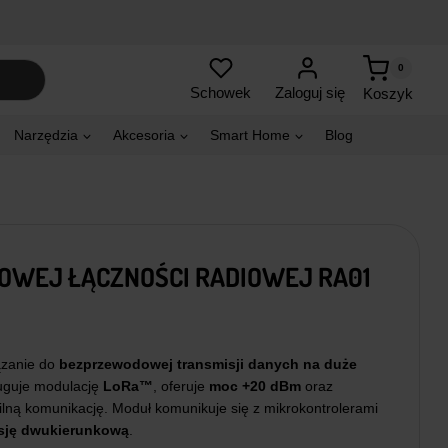
0
Zaloguj się
Schowek
Koszyk
Narzędzia
Akcesoria
Smart Home
Blog
WEJ ŁĄCZNOŚCI RADIOWEJ RA01
ązanie do
bezprzewodowej transmisji danych na duże
uguje modulację
LoRa™
, oferuje
moc +20 dBm
oraz
ilną komunikację. Moduł komunikuje się z mikrokontrolerami
sję dwukierunkową
.