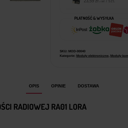
23,59
zł
/ szt.
z VAT
PŁATNOŚĆ & WYSYŁKA
SKU:
MOD-00040
Kategorie:
Moduły elektroniczne
,
Moduły kom
OPIS
OPINIE
DOSTAWA
CI RADIOWEJ RA01 LORA