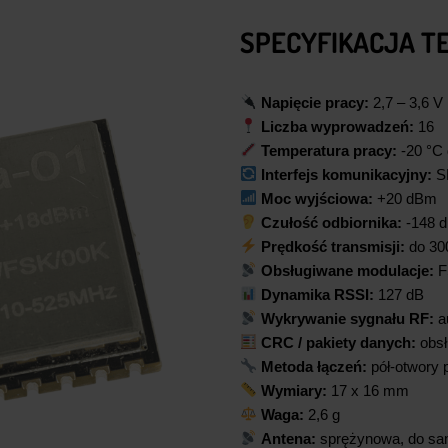
SPECYFIKACJA T
Napięcie pracy:
2,7 – 3,6 V
Liczba wyprowadzeń:
16
Temperatura pracy:
-20 °C 
Interfejs komunikacyjny:
SP
Moc wyjściowa:
+20 dBm
Czułość odbiornika:
-148 
Prędkość transmisji:
do 30
Obsługiwane modulacje:
F
Dynamika RSSI:
127 dB
Wykrywanie sygnału RF:
a
CRC / pakiety danych:
obsł
Metoda łączeń:
pół-otwory 
Wymiary:
17 x 16 mm
Waga:
2,6 g
Antena:
sprężynowa, do sa