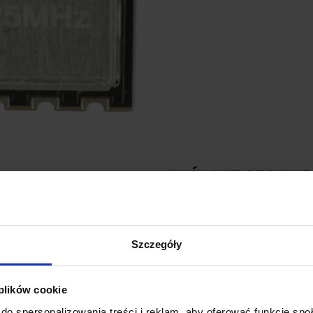
GŁÓWNE CECHY 
Transmisja dalekiego zas
Dzięki wysokiej czułości od
Szczegóły
komunikacji na wiele kilome
Wiele trybów pracy siecio
Obsługa konfiguracji
jeden-
 plików cookie
dużą elastyczność projekto
do spersonalizowania treści i reklam, aby oferować funkcje sp