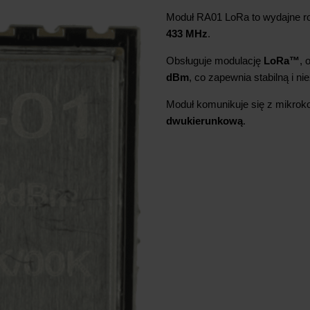
Moduł RA01 LoRa to wydajne r
433 MHz
.
Obsługuje modulację
LoRa™
, 
dBm
, co zapewnia stabilną i 
Moduł komunikuje się z mikrok
dwukierunkową
.