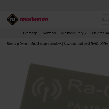
Przejdź
do
treści
Wyszu
produk
Promocje
Nowości
Minikomputery
Elektronika
Strona główna
»
Moduł bezprzewodowej łączności radiowej RA01 LORA