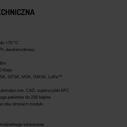
ECHNICZNA
do +70 °C
I, dwukierunkowy
dBm
0 Kbps
SK, GFSK, MSK, GMSK, LoRa™
utomatyczne, CAD, superszybki AFC
uga pakietów do 256 bajtów
po obu stronach modułu
modzielnego wlutowania