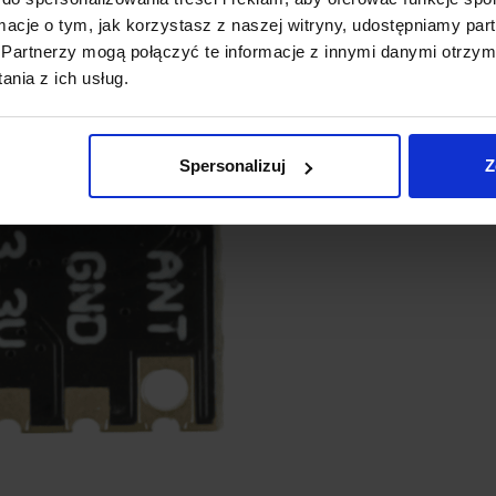
Dwukierunkowa komunikac
ormacje o tym, jak korzystasz z naszej witryny, udostępniamy p
Mechanizm ACK zwiększa nie
Partnerzy mogą połączyć te informacje z innymi danymi otrzym
Szerokie wsparcie modulac
nia z ich usług.
Moduł obsługuje zarówno k
umożliwia dopasowanie do ko
Kompaktowe wymiary i ła
Spersonalizuj
Z
Niewielki rozmiar oraz pół-o