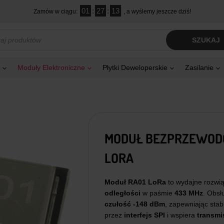
01
:
27
:
11
Zamów w ciągu:
, a wyślemy jeszcze dziś!
kiwarka
SZUKAJ
tów
Moduły Elektroniczne
Płytki Deweloperskie
Zasilanie
MODUŁ BEZPRZEWODO
LORA
Moduł RA01 LoRa
to wydajne rozwi
odległości
w paśmie
433 MHz
. Obsł
czułość -148 dBm
, zapewniając stab
przez
interfejs SPI
i wspiera
transmi