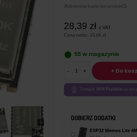
9
klientów kupiło ten produkt
28,39
zł
z VAT
Cena netto:
23,08
zł
55 w magazynie
ilość
+ Do kos
Moduł
bezprzewodowej
łączności
Zdobądź
2839
Punktów
za ten 
radiowej
RA01
LORA
DOBIERZ DODATKI
ESP32 Wemos Lite 4MB