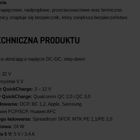
cia
napięciowe, nadprądowe, przeciwzwarciowe oraz termiczne.
icy znajduje się bezpiecznik, który zwiększa bezpieczeństwo
ECHNICZNA PRODUKTU
ca obniżająca napięcie DC-DC, step-down
 32 V
yślnie 5 V
ie QuickCharge:
3 – 12 V
y QuickCharge:
Qualcomm QC 2,0 i QC 3,0
dowania:
DCP, BC 1,2, Apple, Samsung
wei FCP/SCP, Huawei AFC
ego ładowania:
Spreadtrum SFCP, MTK PE 1,1/PE 2,0
iowa:
24 W
a 5 V:
5 V / 3,4 A