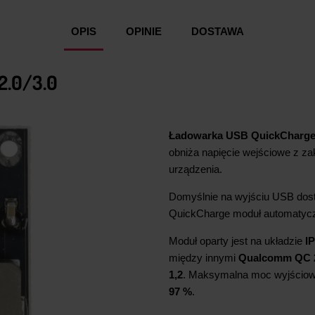
OPIS
OPINIE
DOSTAWA
.0/3.0
Ładowarka USB QuickCharge 
obniża napięcie wejściowe z z
urządzenia.
Domyślnie na wyjściu USB dos
QuickCharge moduł automatyczn
Moduł oparty jest na układzie
I
między innymi
Qualcomm QC 2
1,2
. Maksymalna moc wyjścio
97 %
.