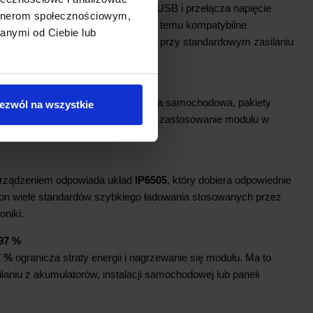
 urządzenie podłączone do portu USB i przełącza napięcie
artnerom społecznościowym,
nym standardem ładowania. Dzięki temu kompatybilne
anymi od Ciebie lub
zenia mogą ładować się szybciej niż przy standardowym zasilaniu
ciowego 6 – 32 V
z wielu źródeł, takich jak instalacja samochodowa, pakiety
ezwól na wszystkie
 DC czy moduły solarne. Ułatwia to zastosowanie modułu w
towych i hobbystycznych.
rządzeniem odpowiada układ
IP6505
, który dobiera odpowiednie
e on wiele standardów szybkiego ładowania stosowanych przez
oniki.
97 %
7 %
ogranicza straty energii i nagrzewanie się modułu. Ma to
laniu z akumulatorów, instalacji samochodowej lub paneli