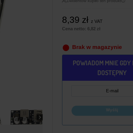
14
klientów kupiło ten produkt
8,39
zł
z VAT
Cena netto:
6,82
zł
Brak w magazynie
POWIADOM MNIE GDY 
DOSTĘPNY
Wyślij