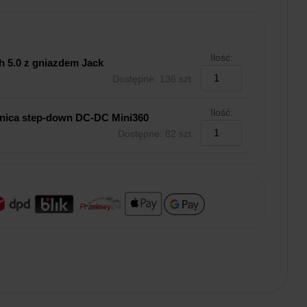
Ilość:
h 5.0 z gniazdem Jack
Dostępne: 136 szt.
Ilość:
nica step-down DC-DC Mini360
Dostępne: 82 szt.