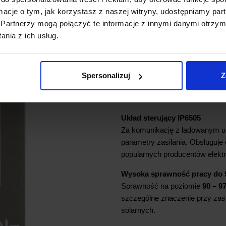
Moduł automatycznie rozpoznaje
ormacje o tym, jak korzystasz z naszej witryny, udostępniamy p
wyjściowe zgodnie z obsługiwa
Partnerzy mogą połączyć te informacje z innymi danymi otrzym
smartfony, tablety i inne urząd
nia z ich usług.
5 V
.
Szeroki zakres napięcia wejś
Przetwornica może być zasilana 
Spersonalizuj
Z
akumulatorów Li-Ion, zasilacze
projektach mobilnych, warszta
Układ sterujący IP6505
Za komunikację z ładowanym u
parametry zasilania. Obsługuj
popularnych producentów elektr
Wysoka sprawność pracy do 
Sprawność na poziomie
90 – 9
szczególne znaczenie przy zasi
solarnych.