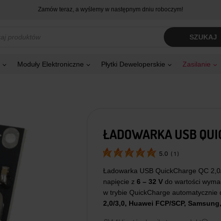
Zamów teraz, a wyślemy w następnym dniu roboczym!
kiwarka
SZUKAJ
tów
Moduły Elektroniczne
Płytki Deweloperskie
Zasilanie
ŁADOWARKA USB QUIC
5.0
(
1
)
Ładowarka USB QuickCharge QC 2,0/3
napięcie z
6 – 32 V
do wartości wymag
w trybie QuickCharge automatycznie 
2,0/3,0, Huawei FCP/SCP, Samsung,