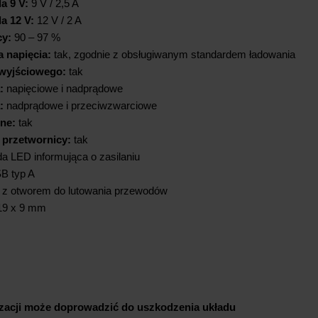
a 9 V:
9 V / 2,5 A
a 12 V:
12 V / 2 A
y:
90 – 97 %
 napięcia:
tak, zgodnie z obsługiwanym standardem ładowania
wyjściowego:
tak
:
napięciowe i nadprądowe
:
nadprądowe i przeciwzwarciowe
ne:
tak
 przetwornicy:
tak
a LED informująca o zasilaniu
B typ A
z otworem do lutowania przewodów
19 x 9 mm
yzacji może doprowadzić do uszkodzenia układu