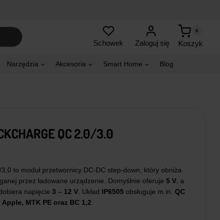
0
Zaloguj się
Schowek
Koszyk
Narzędzia
Akcesoria
Smart Home
Blog
KCHARGE QC 2.0/3.0
,0 to moduł przetwornicy DC-DC step-down, który obniża
anej przez ładowane urządzenie. Domyślnie oferuje
5 V
, a
dobiera napięcie
3 – 12 V
. Układ
IP6505
obsługuje m.in.
QC
 Apple, MTK PE oraz BC 1,2
.