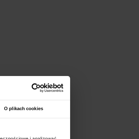
O plikach cookies
PRODUKTU
ge QC 2,0/3,0
ołecznościowe i analizować