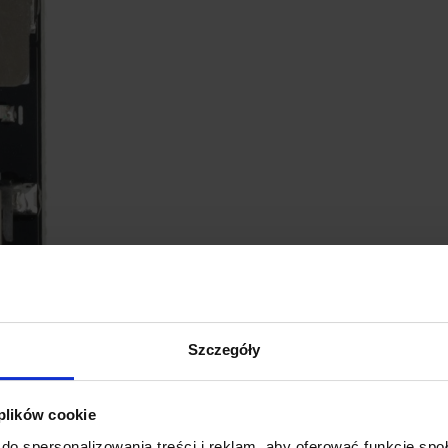
Szczegóły
GŁÓWNE CECHY 
 plików cookie
Szybkie ładowanie QuickChar
do spersonalizowania treści i reklam, aby oferować funkcje sp