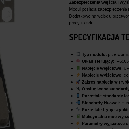
Zabezpieczenia wejścia i wyjś
Moduł posiada zabezpieczenia 
Dodatkowo na wejściu przetworn
pracy układu.
SPECYFIKACJA T
Typ modułu:
przetworni
Układ sterujący:
IP6505
Napięcie wejściowe:
6 –
Napięcie wyjściowe:
dom
Zakres napięcia w tryb
Obsługiwane standard
Pozostałe standardy ła
Standardy Huawei:
Hua
Pozostałe tryby szybki
Maksymalna moc wyjśc
Parametry wyjściowe dl