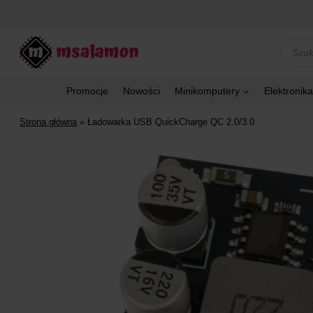
Przejdź
do
treści
Wyszu
produk
Promocje
Nowości
Minikomputery
Elektronika
Strona główna
»
Ładowarka USB QuickCharge QC 2.0/3.0