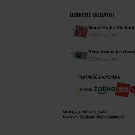
DOBIERZ DODATKI
Moduł Audio Bluetoot
8,49
zł
/ szt.
z VAT
Regulowana przetwor
5,09
zł
/ szt.
z VAT
PŁATNOŚĆ & WYSYŁKA
SKU:
QC_CHARGER_1WAY
Kategorie:
Zasilanie
,
Moduły ładowarki