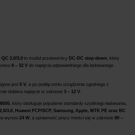
QC 2,0/3,0
to moduł przetwornicy
DC-DC step-down
, który
akresu
6 – 32 V
do napięcia odpowiedniego dla ładowanego
tępne jest
5 V
, a po podłączeniu urządzenia zgodnego z
ie dobiera napięcie w zakresie
3 – 12 V
.
P6505
, który obsługuje popularne standardy szybkiego ładowania,
,0/3,0, Huawei FCP/SCP, Samsung, Apple, MTK PE oraz BC
wa wynosi
24 W
, a sprawność pracy mieści się w zakresie
90 –