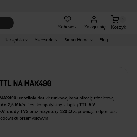
0
Zaloguj się
Schowek
Koszyk
Narzędzia
Akcesoria
Smart Home
Blog
TTL NA MAX490
 MAX490
umożliwia dwukierunkową komunikację różnicową
ą
do 2,5 Mb/s
. Jest kompatybilny z logiką
TTL 5 V
.
kV
,
diody TVS
oraz
rezystory 120 Ω
zapewniają odporność
środowisku przemysłowym.