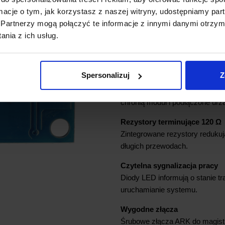
Dzięki transmisji różnicowej R
ormacje o tym, jak korzystasz z naszej witryny, udostępniamy p
przy zachowaniu wysokiej odpo
Partnerzy mogą połączyć te informacje z innymi danymi otrzym
Układ MAX490
nia z ich usług.
Zastosowanie sprawdzonego ukł
sygnału oraz niezawodność w a
Spersonalizuj
Z
Zabezpieczenia ESD i diody 
Wbudowana ochrona przed wyła
chronią moduł i podłączone ur
Rezystory terminujące 120 Ω
Zintegrowane rezystory redukują
długich przewodach.
Czytelna sygnalizacja pracy
Diody LED informują o stanie tr
uruchamianie systemu.
Wygodne złącza
Śrubowe złącza ARK do magistra