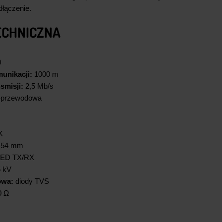
dłączenie.
ECHNICZNA
0
unikacji:
1000 m
smisji:
2,5 Mb/s
-przewodowa
K
2,54 mm
LED TX/RX
 kV
owa:
diody TVS
0 Ω