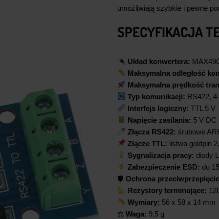
umożliwiają szybkie i pewne po
SPECYFIKACJA T
Układ konwertera:
MAX49
Maksymalna odległość kom
Maksymalna prędkość tran
Typ komunikacji:
RS422, 4
Interfejs logiczny:
TTL 5 V
Napięcie zasilania:
5 V DC
Złącza RS422:
śrubowe AR
Złącze TTL:
listwa goldpin 
Sygnalizacja pracy:
diody 
Zabezpieczenie ESD:
do 15
🛡
Ochrona przeciwprzepięci
Rezystory terminujące:
12
Wymiary:
56 x 58 x 14 mm
⚖
Waga:
9,5 g