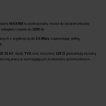
ładzie
MAX490
to profesjonalny moduł do dwukierunkowej
 odległości nawet do
1000 m
.
danych z prędkością do
2,5 Mb/s
, zapewniając pełną
V
.
D 15 kV
, diody
TVS
oraz rezystory
120 Ω
gwarantują wysoką
zpieczną pracę w wymagającym środowisku przemysłowym.