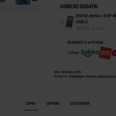
DOBIERZ DODATKI
ESP32 płytka z ESP-
USB-C
28,19
zł
/ szt.
z VAT
PŁATNOŚĆ & WYSYŁKA
SKU:
MAX490_MOD
Kategorie:
Konwertery
,
Moduły elektroniczne
OPIS
OPINIE
DOSTAWA