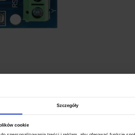
GŁÓWNE CECHY 
Szybka i stabilna komunikacj
Szczegóły
Moduł obsługuje 4-przewodową 
odbieranie danych z prędkością
 plików cookie
Duży zasięg transmisji do 10
do spersonalizowania treści i reklam, aby oferować funkcje sp