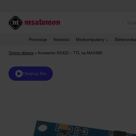
Przejdź
do
treści
Wyszu
produk
Promocje
Nowości
Minikomputery
Elektronika
Strona główna
»
Konwerter RS422 – TTL na MAX490
Obejrzyj film