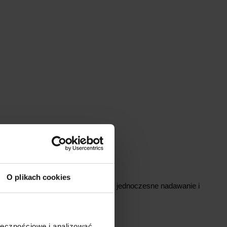
PRODUKTU
a RS422
O plikach cookies
komunikację RS422, umożliwiając jednoczesne nadawanie i
 do 2,5 Mb/s.
00 m
ołecznościowe i analizować