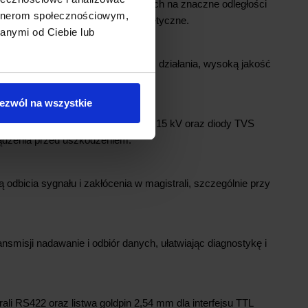
S422 możliwe jest przesyłanie danych na znaczne odległości
artnerom społecznościowym,
rności na zakłócenia elektromagnetyczne.
anymi od Ciebie lub
adu MAX490 zapewnia stabilność działania, wysoką jakość
plikacjach przemysłowych.
ezwól na wszystkie
TVS
dowaniami elektrostatycznymi do 15 kV oraz diody TVS
ządzenia przed uszkodzeniem.
 odbicia sygnału i zakłócenia w magistrali, szczególnie przy
ansmisji nadawanie i odbiór danych, ułatwiając diagnostykę i
li RS422 oraz listwa goldpin 2,54 mm dla interfejsu TTL