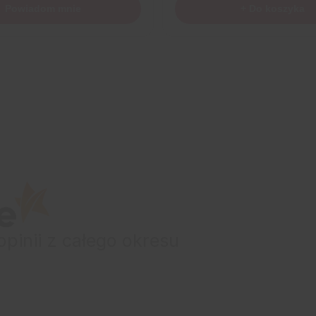
Powiadom mnie
+ Do koszyka
opinii
z całego okresu