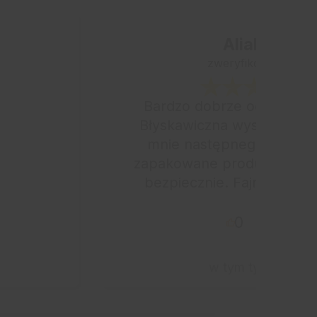
Aliaksei
zweryfikowano
Bardzo dobrze oceniam o
Błyskawiczna wysyłka, tow
mnie następnego dnia. Ś
zapakowane produkty, este
bezpiecznie. Fajny sklep 
przyznać z bardzo dobrymi
0
0
w tym tygodniu