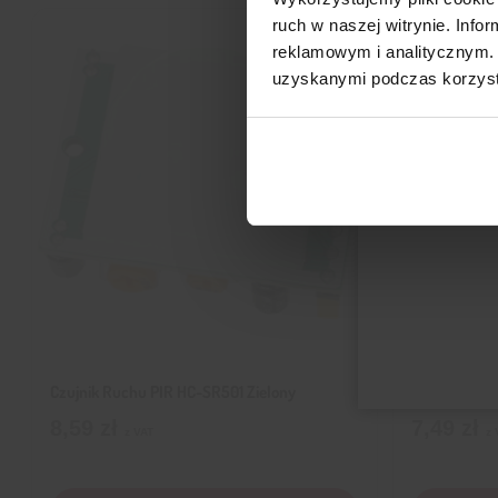
ruch w naszej witrynie. Inf
reklamowym i analitycznym. 
uzyskanymi podczas korzysta
Czujnik Ruchu PIR HC-SR501 Zielony
Czujnik Natę
8,59
zł
7,49
zł
z VAT
z 