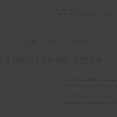
sztuk
SKU:
ZST-00086
Kategorie:
Moduły elektroniczne
,
Złącza
OPIS
OPINIE
DOSTAWA
SKIE PROSTE 2.54MM – 5 SZTUK
Zestaw 5 sztuk listwy goldpi
elektroniczny o standardowym
Jest idealnym rozwiązaniem do
zapewniając niezawodne połąc