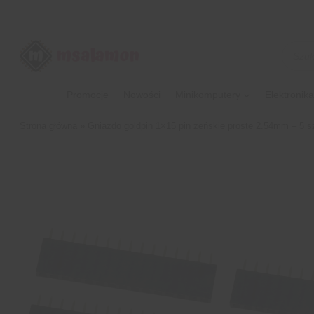
Przejdź
do
treści
Wyszu
produk
Promocje
Nowości
Minikomputery
Elektronika
Strona główna
»
Gniazdo goldpin 1×15 pin żeńskie proste 2.54mm – 5 s