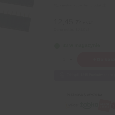
8
klientów kupiło ten produkt
12,45
zł
z VAT
Cena netto:
10,12
zł
83 w magazynie
ilość
+ Do kos
Gniazdo
goldpin
1×15
Zdobądź
1245
Punktów
za ten 
pin
żeńskie
proste
PŁATNOŚĆ & WYSYŁKA
2.54mm
–
5