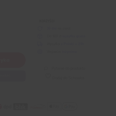
KORZYŚCI
30 dni
na zwrot
Od 300 zł
wysyłka gratis
Wysyłka
z Polski
w
24h
Wsparcie
inżyniera
zyka
Pytanie do produktu
produkt.
Dodaj do Schowka