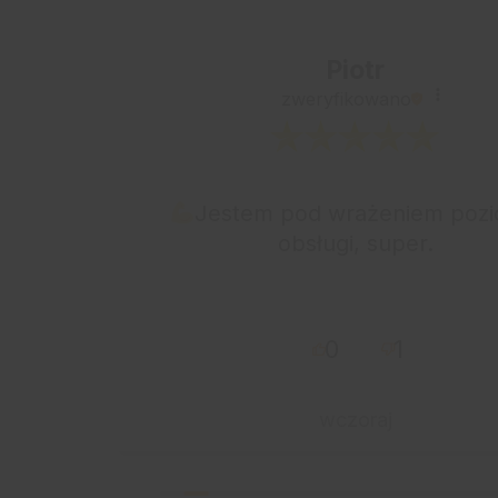
Piotr
zweryfikowano
a
Jestem pod wrażeniem poz
a
obsługi, super.
z
u w
0
1
wczoraj