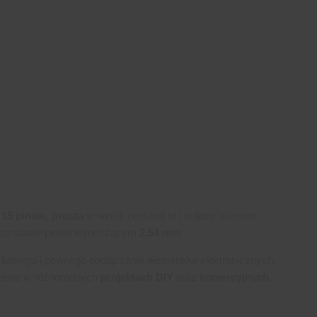
n 15 pinów
,
prosta
w wersji żeńskiej to i solidny element
 rozstawie pinów wynoszącym
2.54 mm
.
 łatwego i pewnego podłączania elementów elektronicznych,
zenie w różnorodnych
projektach DIY
oraz
komercyjnych
.