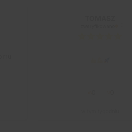
TOMASZ
zweryfikowano
iomu
0
0
w tym tygodniu