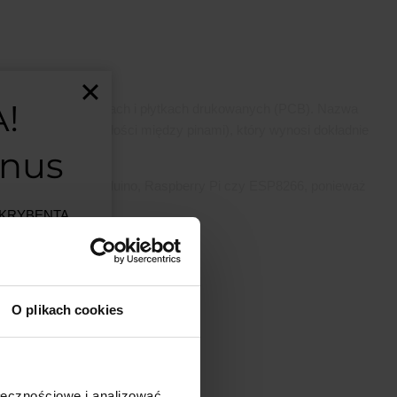
!
ronicznych, prototypach i płytkach drukowanych (PCB). Nazwa
 do rozstawu (odległości między pinami), który wynosi dokładnie
onus
erach, takich jak Arduino, Raspberry Pi czy ESP8266, ponieważ
BSKRYBENTA
MSALAMON
–
artości
O plikach cookies
est ograniczona.
ji w
ołecznościowe i analizować