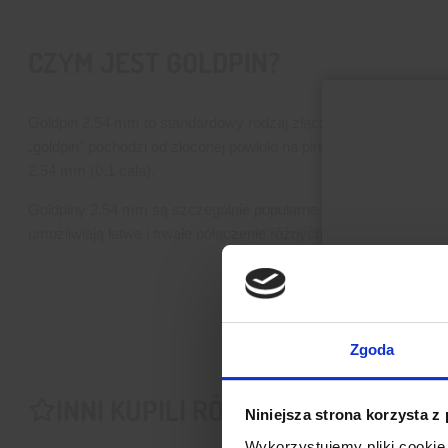
CZYM JEST GOLDPIN?
Goldpin 2,54 mm to standardowy rodzaj złącza (pin) używanego 
„goldpin” pochodzi od złoconej powłoki na pinach, która zapewni
2,54 mm (0,1 cala).
Goldpiny 2,54 mm są szczególnie popularne w elektronice hobby
umożliwiają łatwe i trwałe połączenie różnych modułów, czujni
Zgoda
INNI KUPILI RÓWNIEŻ
Niniejsza strona korzysta z
Wykorzystujemy pliki cookie 