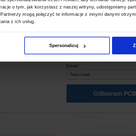
ormacje o tym, jak korzystasz z naszej witryny, udostępniamy p
Partnerzy mogą połączyć te informacje z innymi danymi otrzym
*Aby kod działał, w koszyku musz
nia z ich usług.
się produkty z naszego sklepu o wa
zł (oprócz PCB).
Imię
*
Spersonalizuj
Z
Email
*
Odbieram PCB
żenia Światła BH1750
Joystick Analogowy 3-Osiowy Z P
7,29
zł
VAT
z VAT
Wysyłka
z Polski w 2