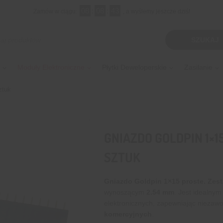
08
:
08
:
42
Zamów w ciągu:
, a wyślemy jeszcze dziś!
kiwarka
SZUKAJ
tów
Moduły Elektroniczne
Płytki Deweloperskie
Zasilanie
ztuk
GNIAZDO GOLDPIN 1×15
SZTUK
Gniazdo Goldpin 1×15
proste. Zes
wynoszącym
2.54 mm
. Jest idealny
elektronicznych, zapewniając nieza
komercyjnych
.