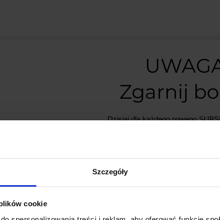
UWAGA
do łączenia elementów elektronicznych, głównie w projektach elekt
a lepszą przewodność i chroni przed korozją, a „2,54 mm” odnosi się
Zgarnij b
stycznej oraz przy projektowaniu układów opartych na mikrokontrol
ków oraz przewodów.
Dzisiaj dla każdego nowego SU
mamy naszą PCB breadboard 
PCB dodajemy do zamówień o w
minimum 50 zł
.
Szczegóły
Nie przegap okazji, liczba płytek j
 plików cookie
*Możesz zrezygnować z subskrypc
do spersonalizowania treści i reklam, aby oferować funkcje sp
dowolnym momencie.