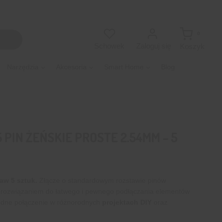
0
Zaloguj się
Schowek
Koszyk
Narzędzia
Akcesoria
Smart Home
Blog
 PIN ŻEŃSKIE PROSTE 2.54MM – 5
taw 5 sztuk.
Złącze o standardowym rozstawie pinów
m rozwiązaniem do łatwego i pewnego podłączania elementów
wodne połączenie w różnorodnych
projektach
DIY
oraz