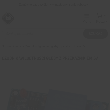
Przejdź
Zamów teraz, a wyślemy w następnym dniu roboczym!
do
treści
0
Menu
Koszyk
Wyszukiwarka
produktów
SZUKAJ
Strona główna
»
Czujnik wilgotności gleby z przekaźnikiem 5V
CZUJNIK WILGOTNOŚCI GLEBY Z PRZEKAŹNIKIEM 5V