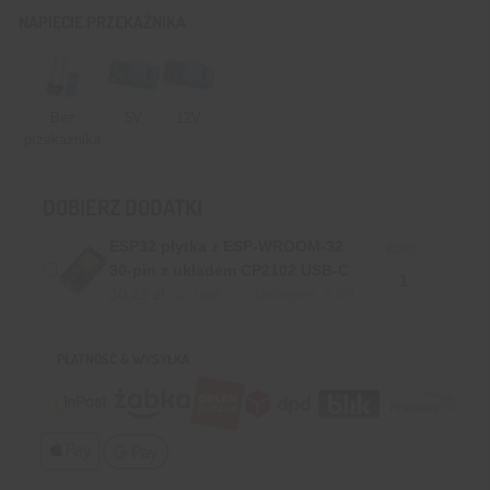
NAPIĘCIE PRZEKAŹNIKA
Bez
5V
12V
przekaźnika
DOBIERZ DODATKI
ESP32 płytka z ESP-WROOM-32
Ilość:
30-pin z układem CP2102 USB-C
30,29
zł
/ szt.
Dostępne: 2 szt.
z VAT
PŁATNOŚĆ & WYSYŁKA