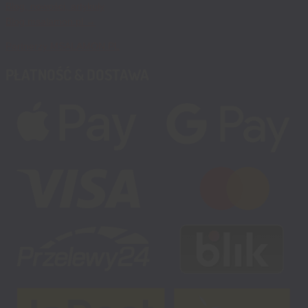
Blog, nowości, artykuły
Blog msalamon.pl →
Partnerzy MSALAMON.PL
PŁATNOŚĆ & DOSTAWA