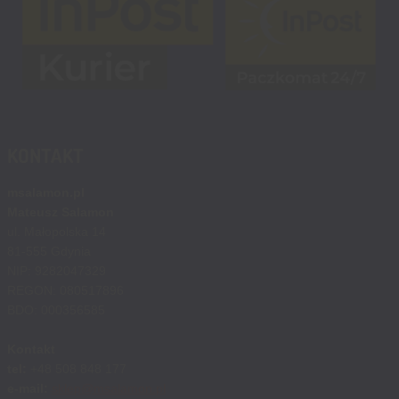
KONTAKT
msalamon.pl
Mateusz Salamon
ul. Małopolska 14
81-555 Gdynia
NIP: 9282047329
REGON: 080517896
BDO: 000356585
Kontakt
tel:
+48 508 848 177
e-mail:
sklep@msalamon.pl