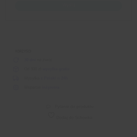
Wyślij
KORZYŚCI
30 dni
na zwrot
Od 300 zł
wysyłka gratis
Wysyłka
z Polski
w
24h
Wsparcie
inżyniera
Pytanie do produktu
Dodaj do Schowka