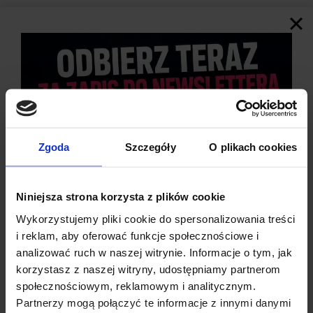
Opóźnienie wyłączenia – 3 sekundy
Po nawodnieniu gleby przekaźnik nie wyłącza się od razu –
czeka 3 sekundy, by uniknąć błędnych sygnałów. W tym czasie
dioda LED miga, informując o opóźnieniu.
Wbudowane diody LED sygnalizacyjne
Jedna dioda informuje o zasilaniu modułu, druga – o załączeniu
przekaźnika, co znacznie ułatwia diagnostykę i konfigurację.
Kompaktowa konstrukcja i łatwa integracja
Zgoda
Szczegóły
O plikach cookies
Sonda o wymiarach 80 × 20 mm i przewody długości 15 cm
umożliwiają łatwy montaż w różnych środowiskach – domowych
i ogrodowych.
Niniejsza strona korzysta z plików cookie
Wykorzystujemy pliki cookie do spersonalizowania treści
i reklam, aby oferować funkcje społecznościowe i
analizować ruch w naszej witrynie. Informacje o tym, jak
korzystasz z naszej witryny, udostępniamy partnerom
społecznościowym, reklamowym i analitycznym.
Partnerzy mogą połączyć te informacje z innymi danymi