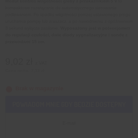
Moduł kontroli wilgotności gleby z przekaźnikiem 5 V
to
kompaktowe rozwiązanie do automatycznego sterowania
podlewaniem. Po spadku wilgotności poniżej ustawionego progu
uruchamia pompę lub zraszacz, a po nawodnieniu z opóźnieniem
3 sekund wyłącza zasilanie.
Wyposażony jest w potencjometr
do regulacji czułości, dwie diody sygnalizacyjne i sondę z
przewodami 15 cm.
9,02
zł
z VAT
Cena netto:
7,33
zł
Brak w magazynie
POWIADOM MNIE GDY BĘDZIE DOSTĘPNY