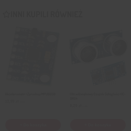
INNI KUPILI RÓWNIEŻ
Akcelerometr I Żyroskop MPU6050
Ultradźwiękowy Czujnik Odległości HC-
SR04
12,99
zł
z VAT
8,29
zł
z VAT
+ Do koszyka
+ Do koszyka