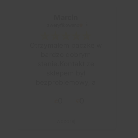
Marcin
zweryfikowano
Otrzymałem paczkę w
bardzo dobrym
stanie.Kontakt ze
sklepem był
bezproblemowy, a
całe zamówienie
0
0
przebiegło sprawnie.
wczoraj