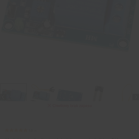
Chwilowy brak zapasu
5.0
(
1
)