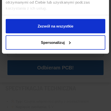
otrzymanymi od Ciebie lub uzyskanymi podczas
Dzisiaj dla każdego nowego SUBSKRYBENTA mamy naszą
korzystania z ich usług.
PCB breadboard MSALAMON
– PCB dodajemy do
zamówień o wartości minimum 50 zł
.
Zezwól na wszystkie
Imię
*
Spersonalizuj
Email
*
Odbieram PCB!
SPECYFIKACJA TECHNICZNA
Typ:
Czujnik wilgotności gleby z przekaźnikiem
Napięcie zasilania:
5 V