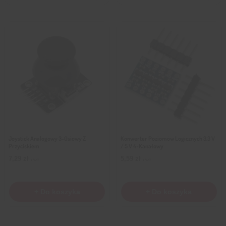
Joystick Analogowy 3-Osiowy Z
Konwerter Poziomów Logicznych 3,3 V
Przyciskiem
/ 5 V 4-Kanałowy
7,29
zł
5,59
zł
z VAT
z VAT
+ Do koszyka
+ Do koszyka