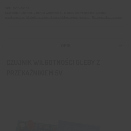
SKU:
MOD-00156
Kategorie:
Czujniki
,
Czujniki wilgotności
,
Moduły elektroniczne
,
Moduły
przekaźników
,
Moduły przekaźników elektromagnetycznych
,
Przekaźniki czasowe
OPIS
CZUJNIK WILGOTNOŚCI GLEBY Z
PRZEKAŹNIKIEM 5V