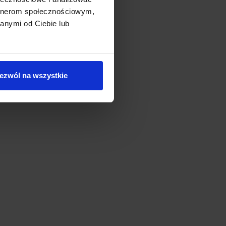
:
artnerom społecznościowym,
anymi od Ciebie lub
T100
ezwól na wszystkie