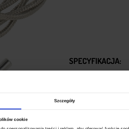
SPECYFIKACJA:
Typ czujnika:
PT100
Rezystancja przy 0*C:
100
Zakres temperatur:
-50 do 
Wyprowadzenia:
3 przewo
Szczegóły
Długość przewodu:
ok. 15
Wymiary:
6 x 50 mm
 plików cookie
Waga:
30 g
do spersonalizowania treści i reklam, aby oferować funkcje sp