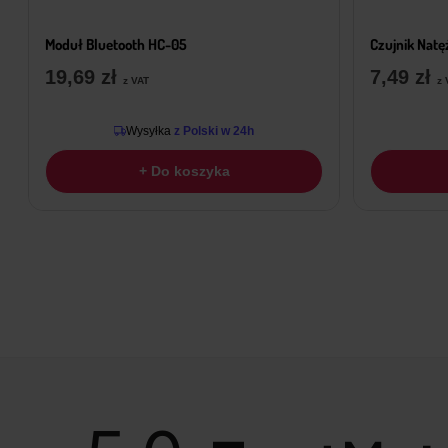
Moduł Bluetooth HC-05
Czujnik Natę
19,69
zł
7,49
zł
z VAT
z 
Wysyłka
z Polski w 24h
+ Do koszyka