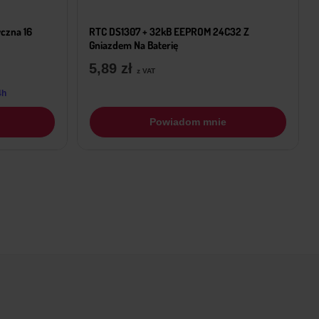
czna 16
RTC DS1307 + 32kB EEPROM 24C32 Z
Gniazdem Na Baterię
5,89
zł
z VAT
4h
Powiadom mnie