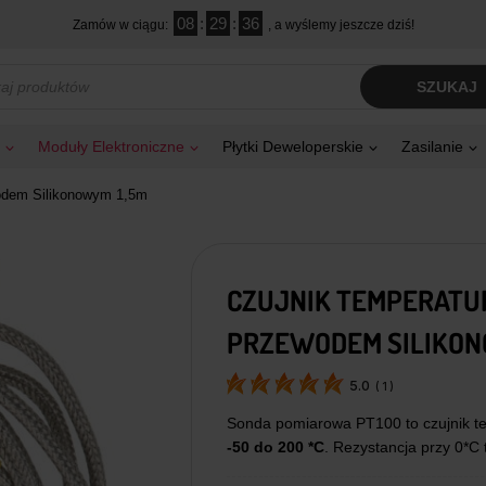
08
:
29
:
35
Zamów w ciągu:
, a wyślemy jeszcze dziś!
kiwarka
SZUKAJ
tów
Moduły Elektroniczne
Płytki Deweloperskie
Zasilanie
odem Silikonowym 1,5m
CZUJNIK TEMPERATU
PRZEWODEM SILIKON
5.0
(
1
)
Sonda pomiarowa PT100 to czujnik t
-50 do 200 *C
. Rezystancja przy 0*C 