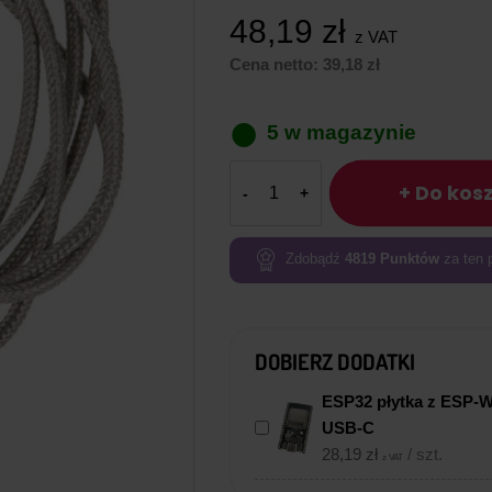
48,19
zł
z VAT
Cena netto:
39,18
zł
5 w magazynie
ilość
+ Do kos
Czujnik
Temperatury
PT100
Zdobądź
4819
Punktów
za ten 
sonda
pomiarowa
z
DOBIERZ DODATKI
Przewodem
Silikonowym
ESP32 płytka z ESP-
1,5m
USB-C
28,19
zł
/ szt.
z VAT