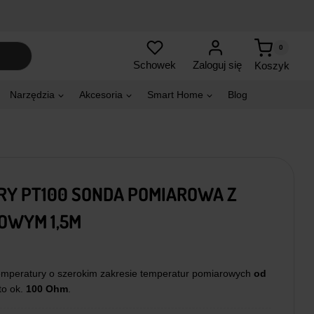
0
Zaloguj się
Schowek
Koszyk
Narzędzia
Akcesoria
Smart Home
Blog
RY PT100 SONDA POMIAROWA Z
OWYM 1,5M
emperatury o szerokim zakresie temperatur pomiarowych
od
to ok.
100 Ohm
.