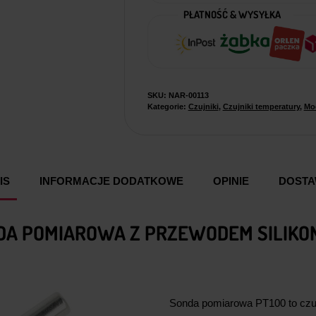
PŁATNOŚĆ & WYSYŁKA
SKU:
NAR-00113
Kategorie:
Czujniki
,
Czujniki temperatury
,
Mod
IS
INFORMACJE DODATKOWE
OPINIE
DOST
DA POMIAROWA Z PRZEWODEM SILIKO
Sonda pomiarowa PT100 to czuj