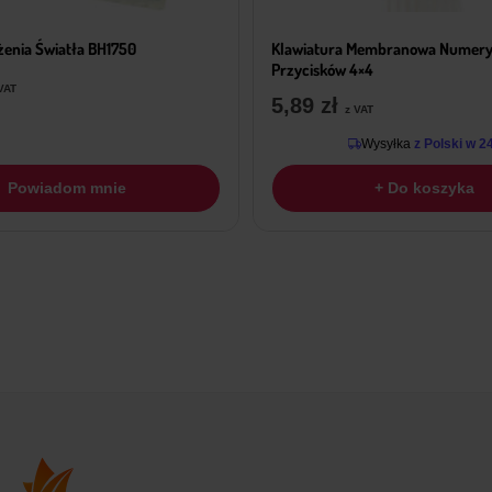
żenia Światła BH1750
Klawiatura Membranowa Numery
Przycisków 4×4
VAT
5,89
zł
z VAT
Wysyłka
z Polski w 2
Powiadom mnie
+ Do koszyka