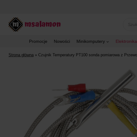
Przejdź
do
treści
Wyszu
produk
Promocje
Nowości
Minikomputery
Elektronika
Strona główna
»
Czujnik Temperatury PT100 sonda pomiarowa z Przew