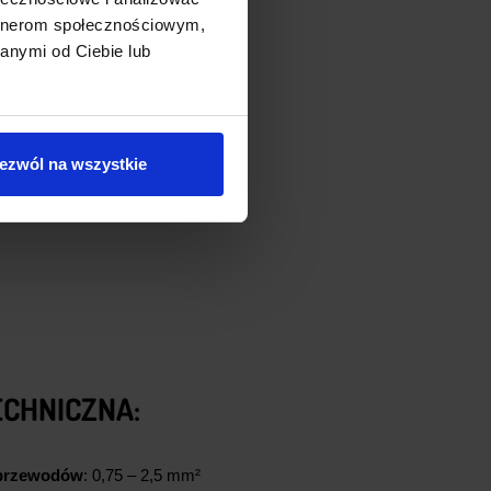
artnerom społecznościowym,
anymi od Ciebie lub
ezwól na wszystkie
ECHNICZNA:
 przewodów
: 0,75 – 2,5 mm²