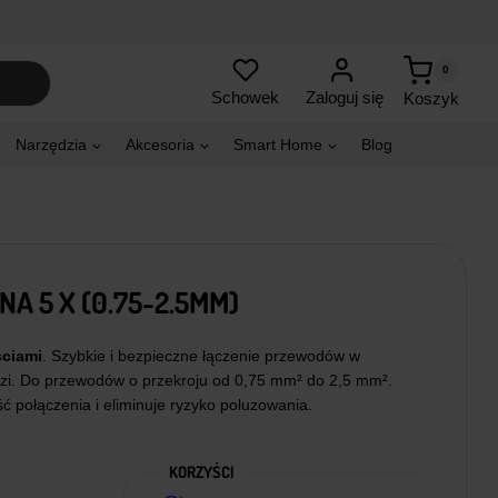
0
Zaloguj się
Schowek
Koszyk
Narzędzia
Akcesoria
Smart Home
Blog
A 5 X (0.75-2.5MM)
ściami
. Szybkie i bezpieczne łączenie przewodów w
ędzi. Do przewodów o przekroju od 0,75 mm² do 2,5 mm².
 połączenia i eliminuje ryzyko poluzowania.
KORZYŚCI