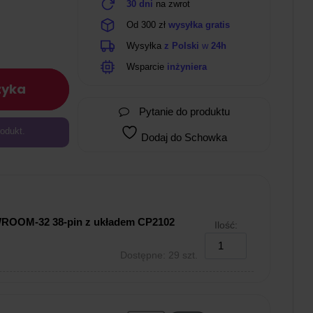
30 dni
na zwrot
Od 300 zł
wysyłka gratis
Wysyłka
z Polski
w
24h
Wsparcie
inżyniera
zyka
Pytanie do produktu
odukt.
Dodaj do Schowka
WROOM-32 38-pin z układem CP2102
Ilość:
Dostępne: 29 szt.