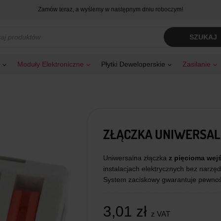
Zamów teraz, a wyślemy w następnym dniu roboczym!
kiwarka
SZUKAJ
tów
Moduły Elektroniczne
Płytki Deweloperskie
Zasilanie
ZŁĄCZKA UNIWERSALN
Uniwersalna złączka
z pięcioma wej
instalacjach elektrycznych bez narz
System zaciskowy gwarantuje pewność
3,01
zł
z VAT