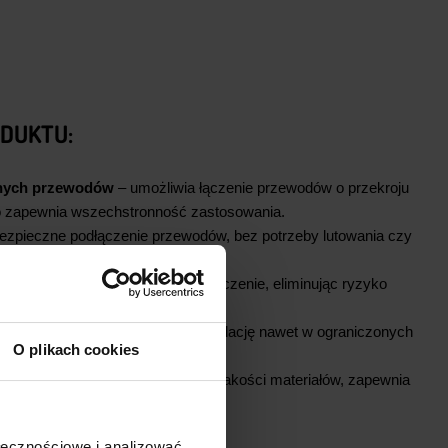
DUKTU:
anych przewodów
– umożliwia łączenie przewodów o przekroju
o zapewnia wszechstronność zastosowania.
bezpieczne podłączenie przewodów, bez potrzeby lutowania czy
rzędzi.
aciskowy gwarantuje pewne połączenie, eliminując ryzyko
awarii.
zka jest mała, co pozwala na instalację nawet w ograniczonych
O plikach cookies
wnętrzne
– wykonana z wysokiej jakości materiałów, zapewnia
awodność.
ołecznościowe i analizować