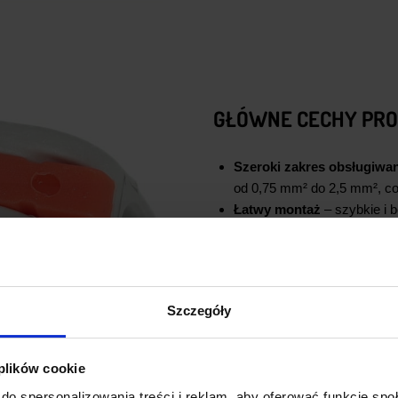
GŁÓWNE CECHY PRO
Szeroki zakres obsługiw
od 0,75 mm² do 2,5 mm², c
Łatwy montaż
– szybkie i 
stosowania dodatkowych na
Bezpieczeństwo
– system z
poluzowania przewodów czy 
Kompaktowy design
– złąc
Szczegóły
przestrzeniach.
Odporność na warunki ze
długotrwałą trwałość i niez
 plików cookie
do spersonalizowania treści i reklam, aby oferować funkcje sp