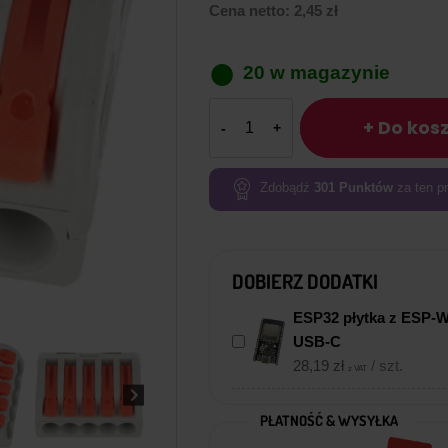
Cena netto:
2,45
zł
20 w magazynie
ilość
+ Do kos
Złączka
uniwersalna
5
Zdobądź
301
Punktów
za ten pr
x
(0.75-
2.5mm)
DOBIERZ DODATKI
ESP32 płytka z ESP-
USB-C
28,19
zł
/ szt.
z VAT
PŁATNOŚĆ & WYSYŁKA