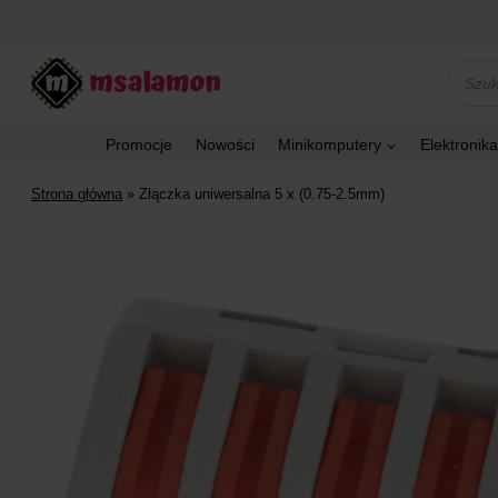
Przejdź
do
treści
Wyszu
produk
Promocje
Nowości
Minikomputery
Elektronika
Strona główna
»
Złączka uniwersalna 5 x (0.75-2.5mm)