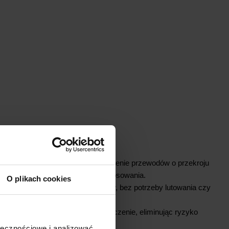
DUKTU:
anych przewodów
– umożliwia łączenie przewodów o przekroju
o zapewnia wszechstronność zastosowania.
O plikach cookies
bezpieczne podłączenie przewodów, bez potrzeby lutowania czy
rzędzi.
aciskowy gwarantuje pewne połączenie, eliminując ryzyko
awarii.
ołecznościowe i analizować