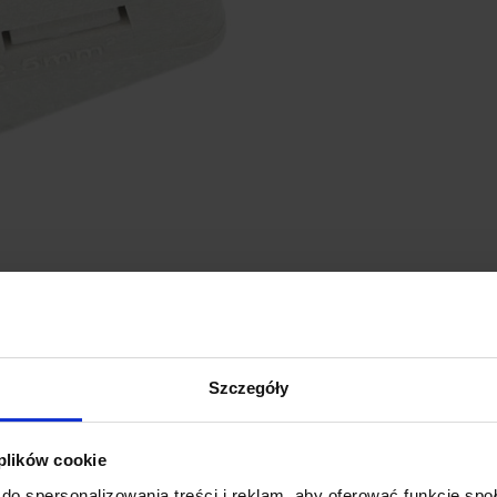
GŁÓWNE CECHY PRO
Szeroki zakres obsługiw
od 0,75 mm² do 2,5 mm², c
Szczegóły
Łatwy montaż
– szybkie i 
stosowania dodatkowych na
Bezpieczeństwo
– system z
 plików cookie
poluzowania przewodów czy 
do spersonalizowania treści i reklam, aby oferować funkcje sp