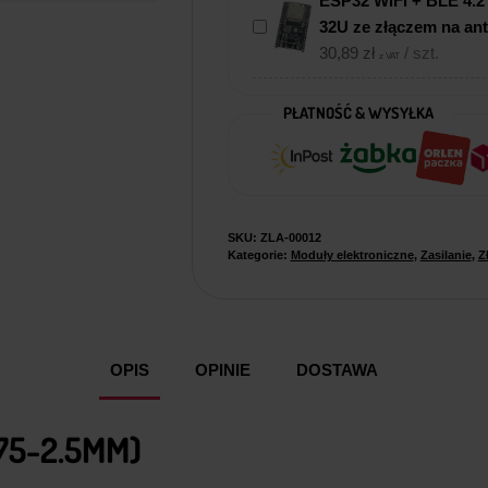
ESP32 WiFi + BLE 4.
32U ze złączem na an
30,89
zł
/ szt.
z VAT
PŁATNOŚĆ & WYSYŁKA
SKU:
ZLA-00012
Kategorie:
Moduły elektroniczne
,
Zasilanie
,
Z
OPIS
OPINIE
DOSTAWA
75-2.5MM)