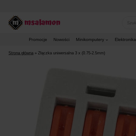
Przejdź
do
treści
Wyszu
produk
Promocje
Nowości
Minikomputery
Elektronika
Strona główna
»
Złączka uniwersalna 3 x (0.75-2.5mm)