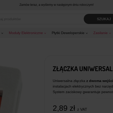
Zamów teraz, a wyślemy w następnym dniu roboczym!
kiwarka
SZUKAJ
tów
Moduły Elektroniczne
Płytki Deweloperskie
Zasilanie
ZŁĄCZKA UNIWERSALN
Uniwersalna złączka
z dwoma wejśc
instalacjach elektrycznych bez narz
System zaciskowy gwarantuje pewność
2,89
zł
z VAT