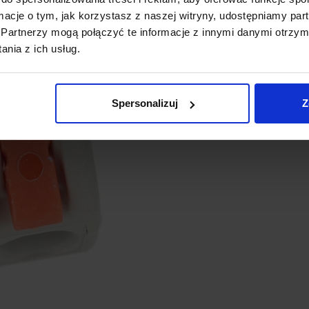
Kompaktowy design
– złąc
ormacje o tym, jak korzystasz z naszej witryny, udostępniamy p
przestrzeniach.
Partnerzy mogą połączyć te informacje z innymi danymi otrzym
Odporność na warunki ze
nia z ich usług.
długotrwałą trwałość i niez
Spersonalizuj
Z