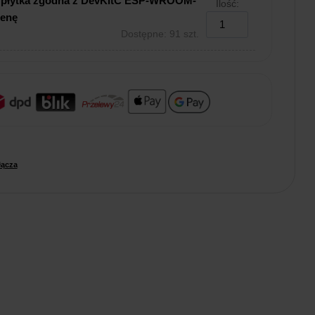
2 płytka zgodna z DevKitC ESP-WROOM-
Ilość:
tenę
Dostępne: 91 szt.
łącza