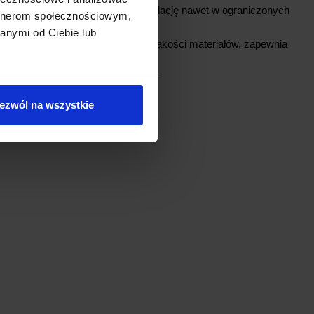
zka jest mała, co pozwala na instalację nawet w ograniczonych
artnerom społecznościowym,
anymi od Ciebie lub
wnętrzne
– wykonana z wysokiej jakości materiałów, zapewnia
awodność.
ezwól na wszystkie