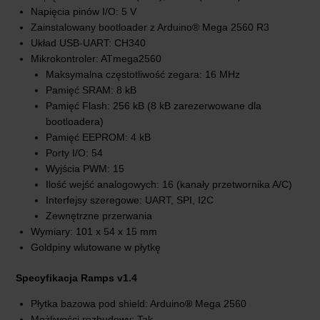
Napięcia pinów I/O: 5 V
Zainstalowany bootloader z Arduino® Mega 2560 R3
Układ USB-UART: CH340
Mikrokontroler: ATmega2560
Maksymalna częstotliwość zegara: 16 MHz
Pamięć SRAM: 8 kB
Pamięć Flash: 256 kB (8 kB zarezerwowane dla
bootloadera)
Pamięć EEPROM: 4 kB
Porty I/O: 54
Wyjścia PWM: 15
Ilość wejść analogowych: 16 (kanały przetwornika A/C)
Interfejsy szeregowe: UART, SPI, I2C
Zewnętrzne przerwania
Wymiary: 101 x 54 x 15 mm
Goldpiny wlutowane w płytkę
Specyfikacja Ramps v1.4
Płytka bazowa pod shield: Arduino
®
Mega 2560
Możliwości rozbudowy: Tak