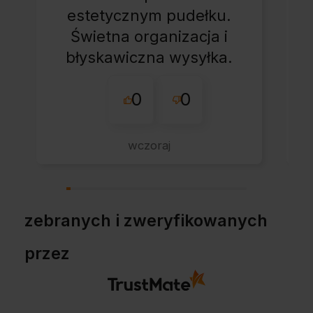
estetycznym pudełku.
Świetna organizacja i
błyskawiczna wysyłka.
Korzystam z tego
0
0
sklepu nie pierwszy
raz - zawsze
wszystko perfekt.
wczoraj
Polecam z całym
przekonaniem.
zebranych i zweryfikowanych
przez