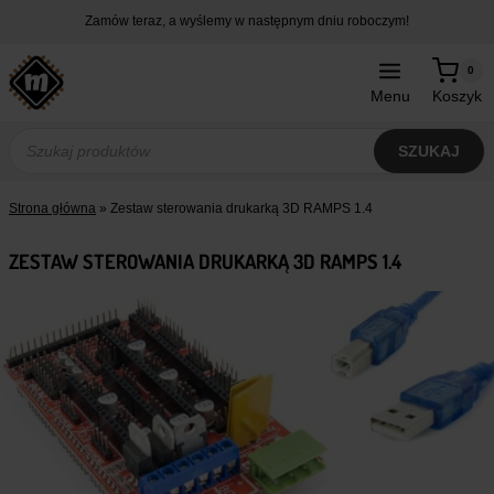
Przejdź
Zamów teraz, a wyślemy w następnym dniu roboczym!
do
treści
0
Menu
Koszyk
Wyszukiwarka
produktów
SZUKAJ
Strona główna
»
Zestaw sterowania drukarką 3D RAMPS 1.4
ZESTAW STEROWANIA DRUKARKĄ 3D RAMPS 1.4