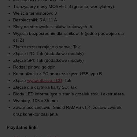
Tranzystory mocy MOSFET: 3 (grzanie, wentylatory)
Wejścia termistorów: 3
Bezpieczniki: 5 A i 11 A
Sloty na sterowniki silników krokowych: 5
Wyjścia bezpośrednie dla silników: 5 (jedno podwójne dla
osi Z)
Złącze rozszerzające o serwa: Tak
Złącze I2C: Tak (dodatkowe moduły)
Złącze SPI: Tak (dodatkowe moduły)
Rodzaj pinów: goldpin
Komunikacja z PC poprzez złącze USB typu B
Złącze
wyświetlacza LCD
: Tak
Złącze dla czytnika karty SD: Tak
Diody LED informujące o stanie grzałek stołu i ekstrudera.
Wymiary: 105 x 35 mm
Zawartość zestawu: Shield RAMPS v1.4, zestaw zworek,
oraz konektor zasilania
Przydatne linki