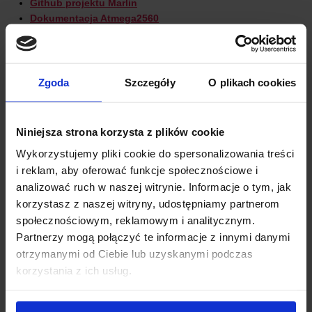
Github projektu Marlin
Dokumentacja Atmega2560
OPINIE
Zgoda
Szczegóły
O plikach cookies
DOSTAWA
Niniejsza strona korzysta z plików cookie
Wykorzystujemy pliki cookie do spersonalizowania treści
i reklam, aby oferować funkcje społecznościowe i
analizować ruch w naszej witrynie. Informacje o tym, jak
korzystasz z naszej witryny, udostępniamy partnerom
INNI KUPILI RÓWNIEŻ
społecznościowym, reklamowym i analitycznym.
Partnerzy mogą połączyć te informacje z innymi danymi
otrzymanymi od Ciebie lub uzyskanymi podczas
korzystania z ich usług.