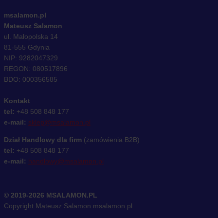
msalamon.pl
Mateusz Salamon
ul. Małopolska 14
81-555 Gdynia
NIP: 9282047329
REGON: 080517896
BDO: 000356585
Kontakt
tel:
+48 508 848 177
e-mail:
sklep@msalamon.pl
Dział Handlowy dla firm
(zamówienia B2B)
tel:
+48 508 848 177
e-mail:
handlowy@msalamon.pl
© 2019-2026 MSALAMON.PL
Copyright Mateusz Salamon msalamon.pl