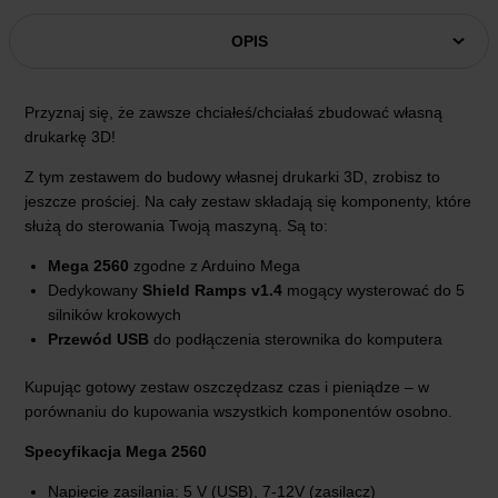
OPIS
Przyznaj się, że zawsze chciałeś/chciałaś zbudować własną
drukarkę 3D!
Z tym zestawem do budowy własnej drukarki 3D, zrobisz to
jeszcze prościej. Na cały zestaw składają się komponenty, które
służą do sterowania Twoją maszyną. Są to:
Mega 2560
zgodne z Arduino Mega
Dedykowany
Shield Ramps v1.4
mogący wysterować do 5
silników krokowych
Przewód USB
do podłączenia sterownika do komputera
Kupując gotowy zestaw oszczędzasz czas i pieniądze – w
porównaniu do kupowania wszystkich komponentów osobno.
Specyfikacja Mega 2560
Napięcie zasilania: 5 V (USB), 7-12V (zasilacz)