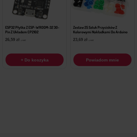
ESP32 Płytka Z ESP-WROOM-32 30-
Zestaw 25 Sztuk Przycisków Z
Pin Z Układem CP2102
Kolorowymi Nakładkami Do Arduino
26,59
zł
23,69
zł
z VAT
z VAT
+ Do koszyka
Powiadom mnie