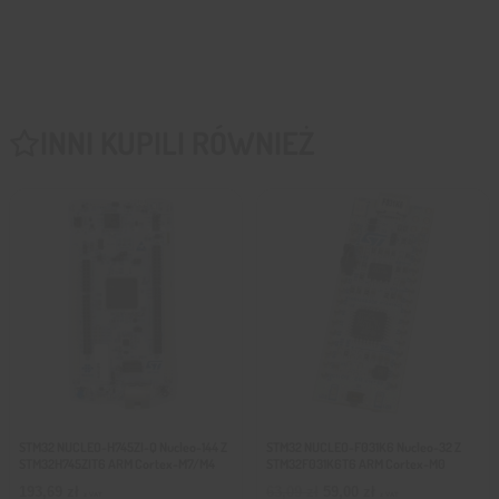
INNI KUPILI RÓWNIEŻ
STM32 NUCLEO-H745ZI-Q Nucleo-144 Z
STM32 NUCLEO-F031K6 Nucleo-32 Z
STM32H745ZIT6 ARM Cortex-M7/M4
STM32F031K6T6 ARM Cortex-M0
Pierwotna
Aktualna
193,69
zł
63,09
zł
59,00
zł
z VAT
z VAT