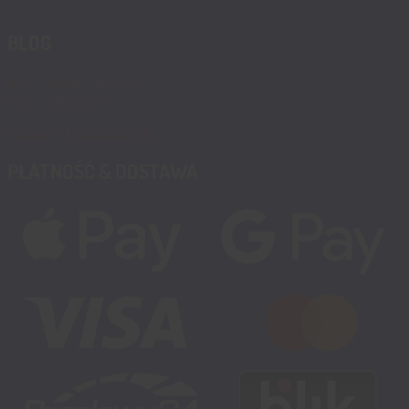
BLOG
Blog, nowości, artykuły
Blog msalamon.pl →
Partnerzy MSALAMON.PL
PŁATNOŚĆ & DOSTAWA