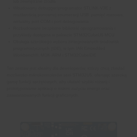
lub zewnętrzne źródła
Wbudowany debugger/programator STLINK-V3E z
możliwością ponownej enumeracji USB: pamięć masowa,
wirtualny port COM i port debugowania
Rozbudowane bezpłatne biblioteki oprogramowania i
przykłady dostępne w pakiecie STM32CubeU5 MCU
Obsługa szerokiego wyboru zintegrowanych środowisk
programistycznych (IDE), w tym IAR Embedded
Workbench®, MDK-ARM i STM32CubeIDE
Ten zestaw jest idealny dla deweloperów, którzy chcą zbadać
możliwości mikrokontrolerów serii STM32U5, oferując szeroką
gamę funkcji sprzętowych, aby ułatwić szybki rozwój i
prototypowanie aplikacji o niskim zużyciu energii oraz
zaawansowanych funkcji graficznych.