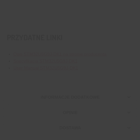
PRZYDATNE LINKI
Opis STM32U5G9J-DK1 na stronie producenta
Specyfikacja STM32U5G9J-DK1
User Manual STM32U5G9J-DK1
INFORMACJE DODATKOWE
OPINIE
DOSTAWA