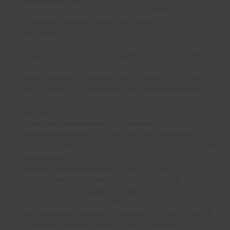
Dwa podwójne rzędy złączy o skoku 2.54 mm do
prototypowania dodatkowych peryferiów.
Złącze MIPI10.
Złącze Tag‑Connect™ 10‑pinowe.
Rozszerzenie z płytką MEMS audio (dla STM32U5G9J-
DK1).
Opcje zasilania:
Możliwość zasilania poprzez ST-LINK USB
VBUS, złącze USB użytkownika, lub zewnętrzne źródła,
zapewniające wszechstronność w różnych środowiskach
testowych.
Debugger i programator:
Zintegrowany
debugger/programator STLINK-V3E z możliwością re-
enumeracji USB: masowa pamięć, wirtualny port COM i port
debugowania.
Wsparcie oprogramowania:
Obszerny pakiet
STM32CubeU5 MCU zawiera darmowe biblioteki
oprogramowania, przykłady i wsparcie dla różnych
Zintegrowanych Środowisk Rozwojowych (IDE), takich jak
IAR Embedded Workbench®, MDK-ARM i STM32CubeIDE,
co ułatwia tworzenie zaawansowanych aplikacji.