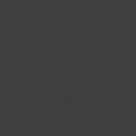
MIPI DSI® 2‑data lane i panelem dotykowym
Port USB Type-C® z interfejsem USB 2.0 HS (tylko
zasilanie)
Sensory MEMS firmy STMicroelectronics, w tym czujnik
odległości i detekcji gestów oraz czujnik temperatury
Pamięć Octo-SPI NOR flash 512 Mb
Pamięć Hexadeca-SPI PSRAM 512 Mb
Pamięć eMMC flash 4 GB
Dwie diody LED dla użytkownika
Przycisk użytkownika i resetowania
Złącza na płycie:
USB ST-LINK Micro-B
USB Type-C®
Dwa podwójne rzędy złączy o skoku 2.54 mm do
prototypowania dodatkowych peryferiów
Rozszerzenie z płytką MEMS audio (dla STM32U5G9J-
DK1)
MIPI10
Złącze Tag‑Connect™ 10‑pin
Elastyczne opcje zasilania: ST-LINK USB VBUS, złącze USB