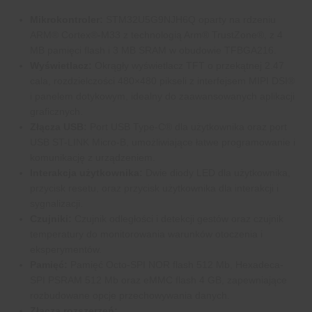
Mikrokontroler:
STM32U5G9NJH6Q oparty na rdzeniu
ARM® Cortex®-M33 z technologią Arm® TrustZone®, z 4
MB pamięci flash i 3 MB SRAM w obudowie TFBGA216.
Wyświetlacz:
Okrągły wyświetlacz TFT o przekątnej 2.47
cala, rozdzielczości 480×480 pikseli z interfejsem MIPI DSI®
i panelem dotykowym, idealny do zaawansowanych aplikacji
graficznych.
Złącza USB:
Port USB Type-C® dla użytkownika oraz port
USB ST-LINK Micro-B, umożliwiające łatwe programowanie i
komunikację z urządzeniem.
Interakcja użytkownika:
Dwie diody LED dla użytkownika,
przycisk resetu, oraz przycisk użytkownika dla interakcji i
sygnalizacji.
Czujniki:
Czujnik odległości i detekcji gestów oraz czujnik
temperatury do monitorowania warunków otoczenia i
eksperymentów.
Pamięć:
Pamięć Octo-SPI NOR flash 512 Mb, Hexadeca-
SPI PSRAM 512 Mb oraz eMMC flash 4 GB, zapewniające
rozbudowane opcje przechowywania danych.
Złącza rozszerzeń: