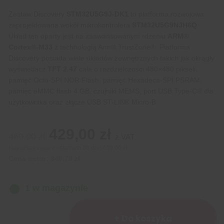
Zestaw Discovery
STM32U5G9J-DK1
to platforma rozwojowa
zaprojektowana wokół mikrokontrolera
STM32U5G9NJH6Q
.
Układ ten oparty jest na zaawansowanym rdzeniu
ARM®
Cortex®-M33
z technologią Arm® TrustZone®. Platforma
Discovery posiada wiele układów zewnętrznych takich jak okrągły
wyświetlacz
TFT 2.47
cala o rozdzielczości 480×480 pikseli,
pamięć Octo-SPI NOR Flash, pamięć Hexadeca-SPI PSRAM,
pamięć eMMC flash 4 GB, czujniki MEMS, port USB Type-C® dla
użytkownika oraz złącze USB ST-LINK Micro-B.
Pierwotna
Aktualna
429,00
zł
469,00
zł
z VAT
cena
cena
Najniższa cena z ostatnich 30 dni:
469,00 zł
wynosiła:
wynosi:
Cena netto:
348,78
zł
469,00 zł.
429,00 zł.
1 w magazynie
ilość
STM32U5G9J-
+ Do koszyka