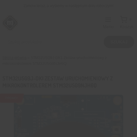
Przejdź
Zamów teraz, a wyślemy w następnym dniu roboczym!
do
treści
0
Menu
Koszyk
Wyszukiwarka
produktów
SZUKAJ
Strona główna
»
STM32U5G9J-DK1 Zestaw uruchomieniowy z
mikrokontrolerem STM32U5G9NJH6Q
STM32U5G9J-DK1 ZESTAW URUCHOMIENIOWY Z
MIKROKONTROLEREM STM32U5G9NJH6Q
PROMO!