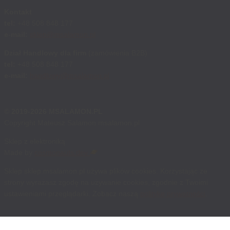
Kontakt
tel:
+48 508 848 177
e-mail:
sklep@msalamon.pl
Dział Handlowy dla firm
(zamówienia B2B)
tel:
+48 508 848 177
e-mail:
handlowy@msalamon.pl
© 2019-2026 MSALAMON.PL
Copyright Mateusz Salamon msalamon.pl
Sklep z elektroniką
Made by
cosmonauts.dev
Sklep sklep.msalamon.pl używa plików cookies. Korzystając ze
strony wyrażasz zgodę na używanie cookies, zgodnie z Twoimi
ustawieniami przeglądarki. Zobacz naszą
politykę prywatności
.