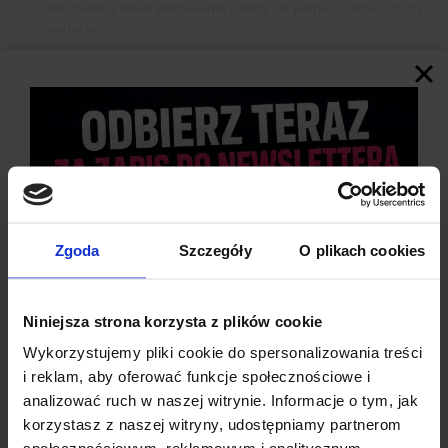
umożliwiają łatwe dodawanie funkcji za pomocą istniejących
modułów.
Debugowanie:
Zintegrowany debugger/programator
STLINK-V3E z możliwością ponownej enumeracji USB,
zapewniającym funkcje pamięci masowej, wirtualnego portu
COM oraz debugowania.
Opcje Zasilania:
Możliwość zasilania przez ST-LINK USB
VBUS, złącze USB, lub zewnętrzne źródła, zapewniające
elastyczność w różnych środowiskach rozwojowych.
Wsparcie Oprogramowania:
Pakiet STM32CubeU5 MCU
oferuje kompleksowe biblioteki oprogramowania oraz
Zgoda
Szczegóły
O plikach cookies
przykłady, wspierające rozwój w różnych środowiskach IDE
takich jak IAR Embedded Workbench®, MDK-ARM, i
STM32CubeIDE, ułatwiając efektywny rozwój aplikacji.
Niniejsza strona korzysta z plików cookie
Wykorzystujemy pliki cookie do spersonalizowania treści
i reklam, aby oferować funkcje społecznościowe i
analizować ruch w naszej witrynie. Informacje o tym, jak
korzystasz z naszej witryny, udostępniamy partnerom