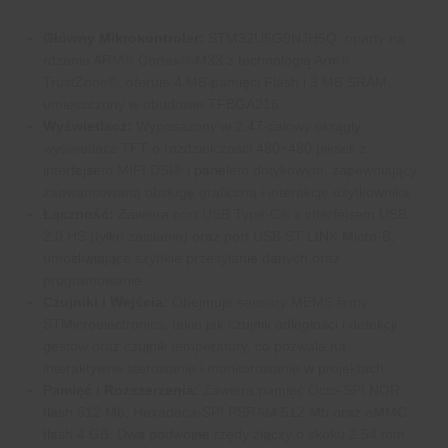
Główny Mikrokontroler:
STM32U5G9NJH6Q, oparty na
rdzeniu ARM® Cortex®-M33 z technologią Arm®
TrustZone®, oferuje 4 MB pamięci Flash i 3 MB SRAM,
umieszczony w obudowie TFBGA216.
Wyświetlacz:
Wyposażony w 2.47-calowy okrągły
wyświetlacz TFT o rozdzielczości 480×480 pikseli z
interfejsem MIPI DSI® i panelem dotykowym, zapewniający
zaawansowaną obsługę graficzną i interakcję użytkownika.
Łączność:
Zawiera port USB Type-C® z interfejsem USB
2.0 HS (tylko zasilanie) oraz port USB ST-LINK Micro-B,
umożliwiające szybkie przesyłanie danych oraz
programowanie.
Czujniki i Wejścia:
Obejmuje sensory MEMS firmy
STMicroelectronics, takie jak czujnik odległości i detekcji
gestów oraz czujnik temperatury, co pozwala na
interaktywne sterowanie i monitorowanie w projektach.
Pamięć i Rozszerzenia:
Zawiera pamięć Octo-SPI NOR
flash 512 Mb, Hexadeca-SPI PSRAM 512 Mb oraz eMMC
flash 4 GB. Dwa podwójne rzędy złączy o skoku 2.54 mm