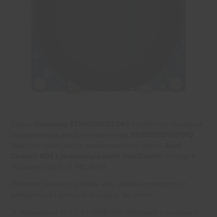
Zestaw
Discovery STM32U5G9J-DK1
to platforma rozwojowa
zaprojektowana wokół mikrokontrolera
STM32U5G9NJH6Q
.
Układ ten oparty jest na zaawansowanym rdzeniu
Arm®
Cortex®-M33 z technologią Arm® TrustZone®
, oferując 4
MB pamięci flash i 3 MB SRAM.
Platforma Discovery posiada wiele układów zewnętrznych
podłączonych i gotowych do użycia. Są to m.in.:
Wyświetlacz TFT 2.47″ RGB 480×480 pikseli z interfejsem