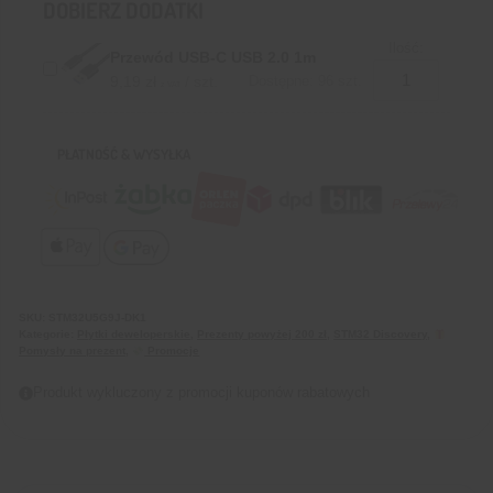
DOBIERZ DODATKI
Ilość:
Przewód USB-C USB 2.0 1m
9,19
zł
/ szt.
Dostępne: 96 szt.
z VAT
PŁATNOŚĆ & WYSYŁKA
SKU:
STM32U5G9J-DK1
Kategorie:
Płytki deweloperskie
,
Prezenty powyżej 200 zł
,
STM32 Discovery
,
Pomysły na prezent
,
Promocje
Produkt wykluczony z promocji kuponów rabatowych