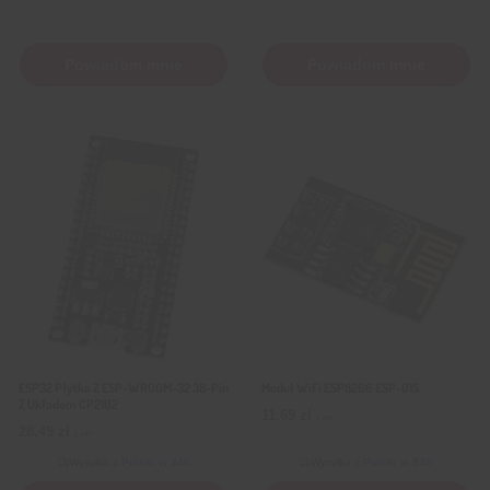
cena
cena
wynosiła:
wynosi:
63,09 zł.
59,00 zł.
Powiadom mnie
Powiadom mnie
ESP32 Płytka Z ESP-WROOM-32 38-Pin
Moduł WiFi ESP8266 ESP-01S
Z Układem CP2102
11,69
zł
z VAT
28,49
zł
z VAT
Wysyłka
z Polski w 24h
Wysyłka
z Polski w 24h