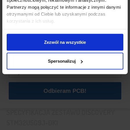
społecznościowym, reklamowym i analitycznym.
Partnerzy mogą połączyć te informacje z innymi danymi
otrzymanymi od Ciebie lub uzyskanymi podczas
Dzisiaj dla każdego nowego SUBSKRYBENTA mamy naszą
korzystania z ich usług.
PCB breadboard MSALAMON
– PCB dodajemy do
zamówień o wartości minimum 50 zł
.
Zezwól na wszystkie
Imię
*
Spersonalizuj
Email
*
Odbieram PCB!
SPECYFIKACJA ZESTAWU DISCOVERY
STM32U5G9J-DK1