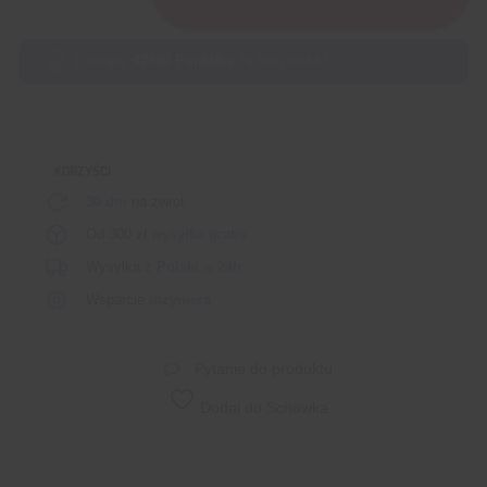
DK1
Zestaw
uruchomieniowy
Zdobądź
42900
Punktów
za ten produkt.
z
mikrokontrolerem
STM32U5G9NJH6Q
KORZYŚCI
30 dni
na zwrot
Od 300 zł
wysyłka gratis
Wysyłka
z Polski
w
24h
Wsparcie
inżyniera
Pytanie do produktu
Dodaj do Schowka