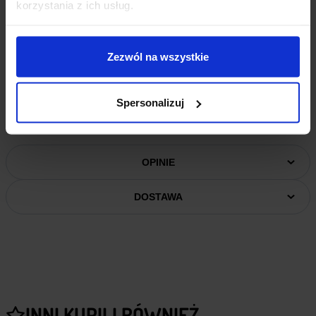
korzystania z ich usług.
Maksymalna prędkość wentylatora:
8000 RPM +/- 15%
Materiał produktu:
Anodowane aluminium
PRZYDATNE LINKI
Zezwól na wszystkie
Dokumentacja Raspberry Pi Active Cooler
Spersonalizuj
Rysunek techniczny
OPINIE
DOSTAWA
INNI KUPILI RÓWNIEŻ