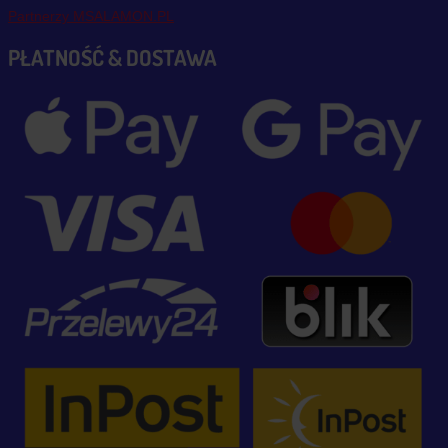
Partnerzy MSALAMON.PL
PŁATNOŚĆ & DOSTAWA