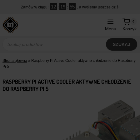
Przejdź
12
:
19
:
54
Zamów w ciągu:
, a wyślemy jeszcze dziś!
do
treści
0
Menu
Koszyk
Wyszukiwarka
produktów
SZUKAJ
Strona główna
»
Raspberry Pi Active Cooler aktywne chłodzenie do Raspberry
Pi 5
RASPBERRY PI ACTIVE COOLER AKTYWNE CHŁODZENIE
DO RASPBERRY PI 5