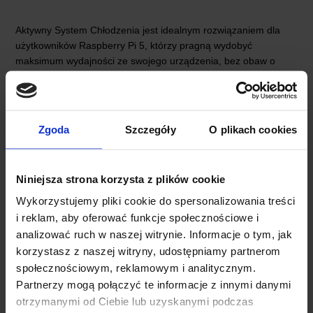
Aktywny System Chłodzenia jest idealnym rozwiązaniem dla
użytkowników Raspberry Pi 5, którzy pragną wydobyć
maksimum wydajności ze swojego urządzenia, bez obaw o
przegrzewanie. Dzięki temu systemowi, możesz cieszyć się
długimi godzinami intensywnej pracy, zachowując przy tym
ciszę i spokój w swoim otoczeniu. Niezależnie od tego, czy
zajmujesz się programowaniem, tworzeniem projektów
Zgoda
Szczegóły
O plikach cookies
elektronicznych, czy edukacją, ten system chłodzenia zapewni
Twojemu Raspberry Pi 5 najlepsze warunki do pracy.
SPECYFIKACJA RASPBERRY PI ACTIVE
Niniejsza strona korzysta z plików cookie
Wykorzystujemy pliki cookie do spersonalizowania treści
COOLER
i reklam, aby oferować funkcje społecznościowe i
analizować ruch w naszej witrynie. Informacje o tym, jak
Napięcie wejściowe:
5V DC dostarczane przez
korzystasz z naszej witryny, udostępniamy partnerom
czteropinowe złącze wentylatora na Raspberry Pi 5
społecznościowym, reklamowym i analitycznym.
Regulacja prędkości wentylatora:
Kontrola modulacji
Partnerzy mogą połączyć te informacje z innymi danymi
szerokości impulsu z tachometrem
otrzymanymi od Ciebie lub uzyskanymi podczas
Maksymalny przepływ powietrza:
1.09 CFM