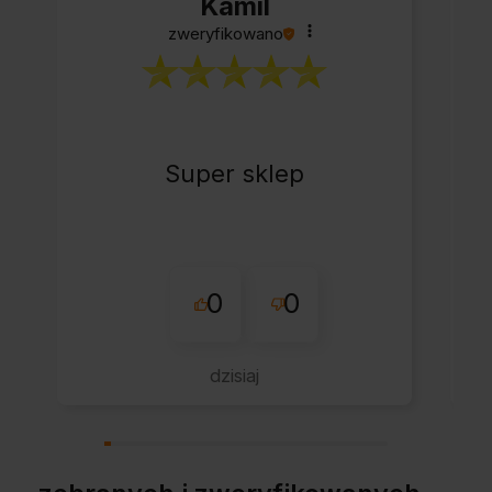
Kamil
zweryfikowano
Super sklep
0
0
dzisiaj