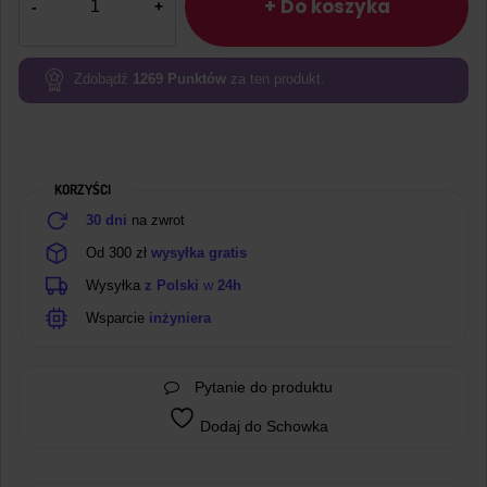
Przewody
+ Do koszyka
połączeniowe
30cm
40szt
Zdobądź
1269
Punktów
za ten produkt.
żeńsko-
żeńskie
KORZYŚCI
30 dni
na zwrot
Od 300 zł
wysyłka gratis
Wysyłka
z Polski
w
24h
Wsparcie
inżyniera
Pytanie do produktu
Dodaj do Schowka