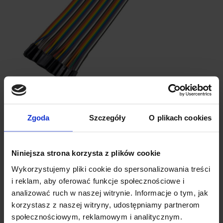
SPECYFIKACJA TECHNICZNA PRODUKTU
Zgoda
Szczegóły
O plikach cookies
Ilość przewodów w zestawie:
40 sztuk
Długość przewodów:
30 cm
Niniejsza strona korzysta z plików cookie
Typ złączy:
żeńsko–żeńskie (F–F)
Wykorzystujemy pliki cookie do spersonalizowania treści
Rodzaj taśmy:
rozdzielana (łatwe oddzielanie
i reklam, aby oferować funkcje społecznościowe i
przewodów)
analizować ruch w naszej witrynie. Informacje o tym, jak
Kolory przewodów:
biały, czarny, fioletowy, niebieski,
korzystasz z naszej witryny, udostępniamy partnerom
zielony, żółty, pomarańczowy, czerwony, szary
Raster kompatybilny:
2,54 mm
społecznościowym, reklamowym i analitycznym.