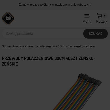
Przejdź
Zamów teraz, a wyślemy w następnym dniu roboczym!
do
treści
0
Menu
Koszyk
Wyszukiwarka
produktów
SZUKAJ
Strona główna
»
Przewody połączeniowe 30cm 40szt żeńsko-żeńskie
PRZEWODY POŁĄCZENIOWE 30CM 40SZT ŻEŃSKO-
ŻEŃSKIE