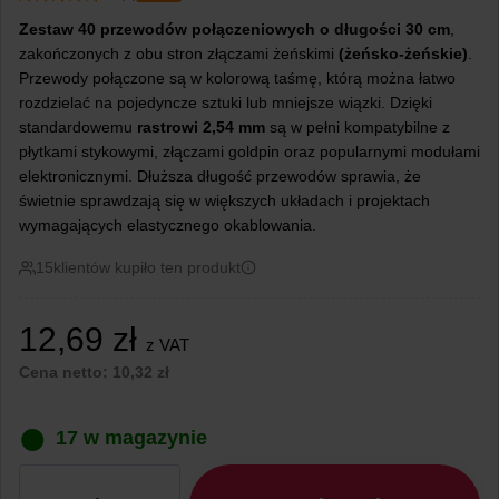
Zestaw 40 przewodów połączeniowych o długości 30 cm
,
zakończonych z obu stron złączami żeńskimi
(żeńsko-żeńskie)
.
Przewody połączone są w kolorową taśmę, którą można łatwo
rozdzielać na pojedyncze sztuki lub mniejsze wiązki. Dzięki
standardowemu
rastrowi 2,54 mm
są w pełni kompatybilne z
płytkami stykowymi, złączami goldpin oraz popularnymi modułami
elektronicznymi. Dłuższa długość przewodów sprawia, że
świetnie sprawdzają się w większych układach i projektach
wymagających elastycznego okablowania.
15
klientów kupiło ten produkt
12,69
zł
z VAT
Cena netto:
10,32
zł
17 w magazynie
ilość