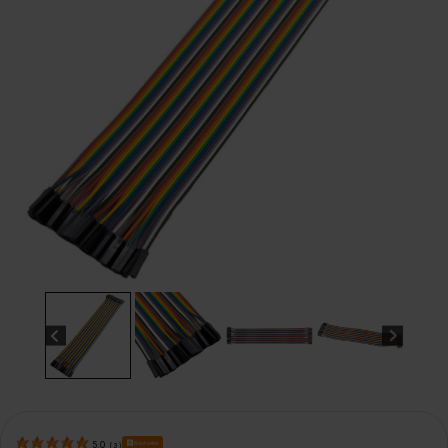
Bestseller
5.0
(
3
)