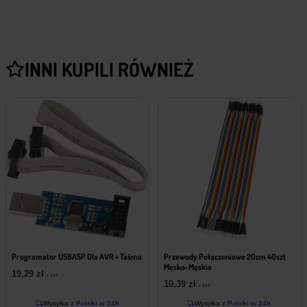
k
o
-
ż
INNI KUPILI RÓWNIEŻ
e
ń
s
k
i
e
Programator USBASP Dla AVR + Taśma
Przewody Połączeniowe 20cm 40szt
Męsko-Męskie
19,29
zł
z VAT
10,39
zł
z VAT
Wysyłka
z Polski w 24h
Wysyłka
z Polski w 24h