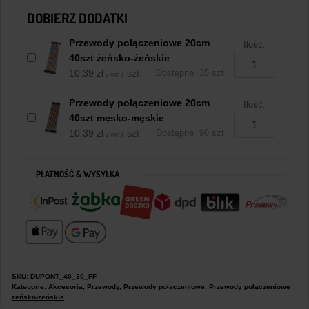
DOBIERZ DODATKI
Przewody połączeniowe 20cm
Ilość:
40szt żeńsko-żeńskie
10,39
zł
/ szt.
Dostępne: 35 szt.
z VAT
Przewody połączeniowe 20cm
Ilość:
40szt męsko-męskie
10,39
zł
/ szt.
Dostępne: 96 szt.
z VAT
PŁATNOŚĆ & WYSYŁKA
SKU:
DUPONT_40_30_FF
Kategorie:
Akcesoria
,
Przewody
,
Przewody połączeniowe
,
Przewody połączeniowe
żeńsko-żeńskie