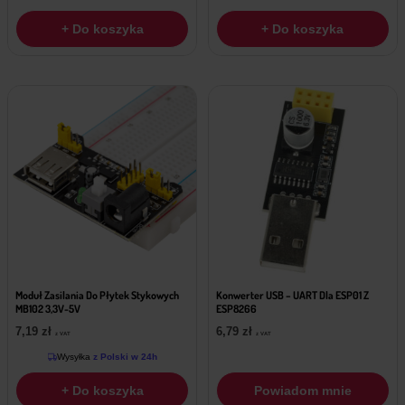
+ Do koszyka
+ Do koszyka
Moduł Zasilania Do Płytek Stykowych
Konwerter USB – UART Dla ESP01 Z
MB102 3,3V-5V
ESP8266
7,19
zł
6,79
zł
z VAT
z VAT
Wysyłka
z Polski w 24h
+ Do koszyka
Powiadom mnie