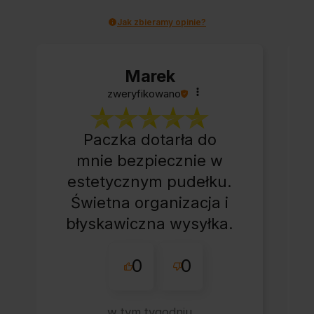
Jak zbieramy opinie?
Marek
zweryfikowano
Paczka dotarła do
mnie bezpiecznie w
estetycznym pudełku.
Świetna organizacja i
błyskawiczna wysyłka.
Korzystam z tego
0
0
sklepu nie pierwszy
raz - zawsze
wszystko perfekt.
w tym tygodniu