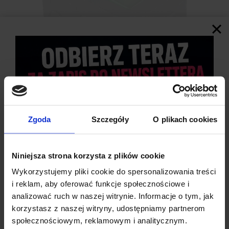
Zgoda
Szczegóły
O plikach cookies
Niniejsza strona korzysta z plików cookie
SPECYFIKACJA
PRZEŁĄCZNIKA
Wykorzystujemy pliki cookie do spersonalizowania treści
KOŁYSKOW
EGO
i reklam, aby oferować funkcje społecznościowe i
analizować ruch w naszej witrynie. Informacje o tym, jak
Typ Przełącznika
: SPST
korzystasz z naszej witryny, udostępniamy partnerom
Ilość Pinów
: 3
społecznościowym, reklamowym i analitycznym.
Obciążalność
: 15 A – 12 VDC