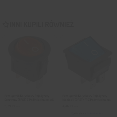
INNI KUPILI RÓWNIEŻ
Przełącznik Kołyskowy Pojedynczy
Przełącznik Kołyskowy Pojedynczy
Czerwony (SPST) Z Podświetleniem AC
Niebieski (DPST 4P) Z Podświetleniem
5,39
zł
4,46
zł
z VAT
z VAT
Wysyłka
z Polski w 24h