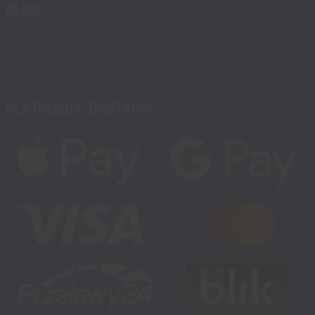
BLOG
Blog, nowości, artykuły
Blog msalamon.pl →
Partnerzy MSALAMON.PL
PŁATNOŚĆ & DOSTAWA