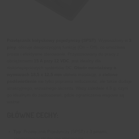
Przełącznik kołyskowy pojedynczy (SPST)
. Wyposażony w
3
piny
, oferuje dwupozycyjną funkcję (On – Off), co umożliwia
proste i efektywne sterowanie. Przystosowany do pracy z
obciążeniami
15 A przy 12 VDC
, jest idealny dla
niskonapięciowych systemów DC.
Otwór montażowy o
wymiarach 18,5 x 12,5 mm
ułatwia instalację, a
zielone
podświetlenie
nie tylko poprawia widoczność, ale także dodaje
atrakcyjnego, wizualnego akcentu. Waży zaledwie 4,5 g, czyni
go idealnym do zastosowań, gdzie ograniczenia wagowe są
ważne.
GŁÓWNE CECHY:
Typ
: Przełącznik Pojedynczy (SPST) z 3 pinami,
zapewniający skuteczne sterowanie.