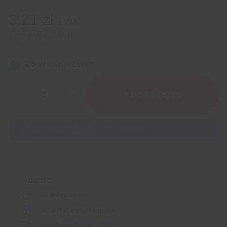
3,21
zł
z VAT
Cena netto:
2,61
zł
26 w magazynie
ilość
Przełącznik
+ Do koszyka
kołyskowy
pojedynczy
zielony
Zdobądź
321
Punktów
za ten produkt.
(SPST)
z
podświetleniem
KORZYŚCI
30 dni
na zwrot
Od 300 zł
wysyłka gratis
Wysyłka
z Polski
w
24h