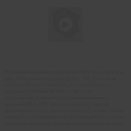
Przełącznik kołyskowy pojedynczy (SPST)
. Wyposażony w
3
piny
, oferuje dwupozycyjną funkcję (On – Off), co umożliwia
proste i efektywne sterowanie. Przystosowany do pracy z
obciążeniami
15 A przy 12 VDC
, jest idealny dla
niskonapięciowych systemów DC.
Otwór montażowy o
wymiarach 18,5 x 12,5 mm
ułatwia instalację, a
zielone
podświetlenie
nie tylko poprawia widoczność, ale także dodaje
atrakcyjnego, wizualnego akcentu. Waży zaledwie 4,5 g, czyni go
idealnym do zastosowań, gdzie ograniczenia wagowe są ważne.