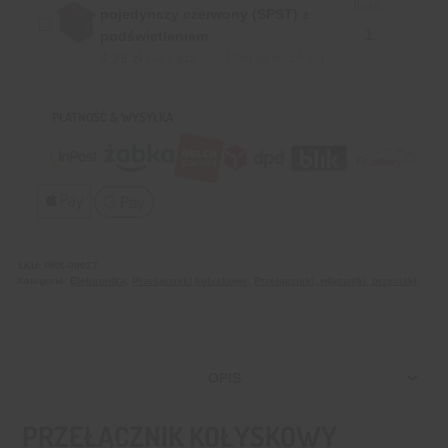
Ilość:
pojedynczy czerwony (SPST) z
podświetleniem
4,29
zł
/ szt.
Dostępne: 24 szt.
z VAT
PŁATNOŚĆ & WYSYŁKA
SKU:
PRK-00027
Kategorie:
Elektronika
,
Przełączniki kołyskowe
,
Przełączniki, włączniki, przyciski
OPIS
PRZEŁĄCZNIK KOŁYSKOWY