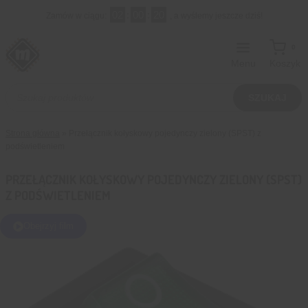
Przejdź
02
:
00
:
19
Zamów w ciągu:
, a wyślemy jeszcze dziś!
do
treści
0
Menu
Koszyk
Wyszukiwarka
produktów
SZUKAJ
Strona główna
»
Przełącznik kołyskowy pojedynczy zielony (SPST) z
podświetleniem
PRZEŁĄCZNIK KOŁYSKOWY POJEDYNCZY ZIELONY (SPST)
Z PODŚWIETLENIEM
Obejrzyj film