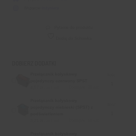
Wsparcie
inżyniera
Pytanie do produktu
Dodaj do Schowka
DOBIERZ DODATKI
Przełącznik kołyskowy
Ilość:
pojedynczy czerwony SPST
4,57
zł
/ szt.
Dostępne: 20 szt.
z VAT
Przełącznik kołyskowy
Ilość:
pojedynczy niebieski (SPST) z
podświetleniem
3,21
zł
/ szt.
Dostępne: 16 szt.
z VAT
Przełącznik kołyskowy