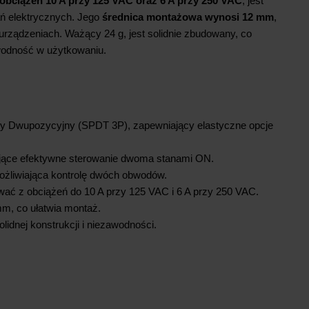
obciążeń
10 A przy 125 VAC oraz 6 A przy 250 VAC
, jest
ań elektrycznych. Jego
średnica montażowa wynosi 12 mm
,
 urządzeniach. Ważący 24 g, jest solidnie zbudowany, co
awodność w użytkowaniu.
wy Dwupozycyjny (SPDT 3P), zapewniający elastyczne opcje
ające efektywne sterowanie dwoma stanami ON.
żliwiająca kontrolę dwóch obwodów.
ać z obciążeń do 10 A przy 125 VAC i 6 A przy 250 VAC.
mm, co ułatwia montaż.
olidnej konstrukcji i niezawodności.