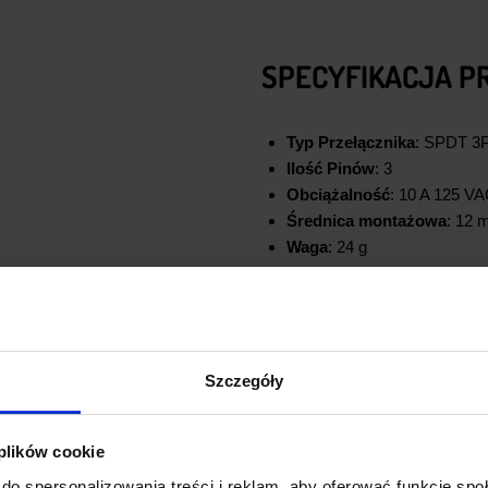
SPECYFIKACJA
P
Typ Przełącznika
: SPDT 3
Ilość Pinów
: 3
Obciążalność
: 10 A 125 V
Średnica montażowa
: 12
Waga
: 24 g
Szczegóły
 plików cookie
do spersonalizowania treści i reklam, aby oferować funkcje sp