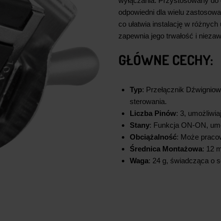
wyłączania. Przystosowany do
odpowiedni dla wielu zastosow
co ułatwia instalację w różnych
zapewnia jego trwałość i niez
GŁÓWNE CECHY:
Typ
: Przełącznik Dźwignio
sterowania.
Liczba Pinów
: 3, umożliwi
Stany
: Funkcja ON-ON, umo
Obciążalność
: Może pracow
Średnica Montażowa
: 12 
Waga
: 24 g, świadcząca o s