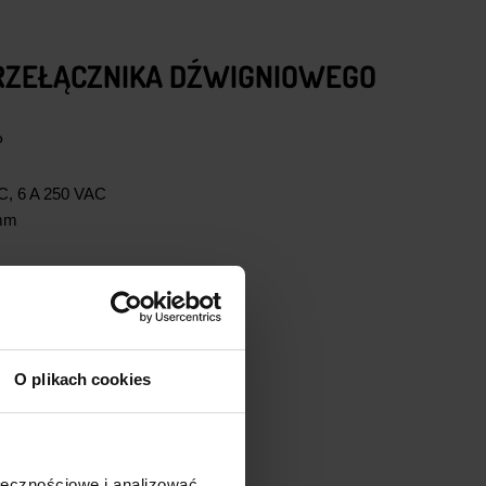
RZEŁĄCZNIKA
DŹWIGNIOWEGO
P
AC, 6 A 250 VAC
 mm
O plikach cookies
ołecznościowe i analizować