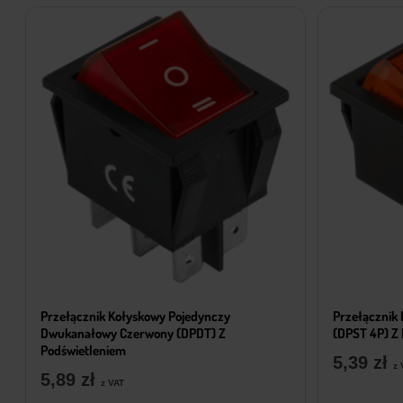
Przełącznik Kołyskowy Pojedynczy
Przełącznik
Dwukanałowy Czerwony (DPDT) Z
(DPST 4P) Z
Podświetleniem
5,39
zł
z 
5,89
zł
z VAT