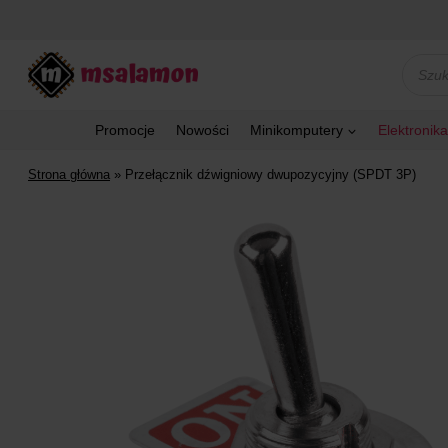
Przejdź
do
treści
Wyszu
produk
Promocje
Nowości
Minikomputery
Elektronika
Strona główna
»
Przełącznik dźwigniowy dwupozycyjny (SPDT 3P)