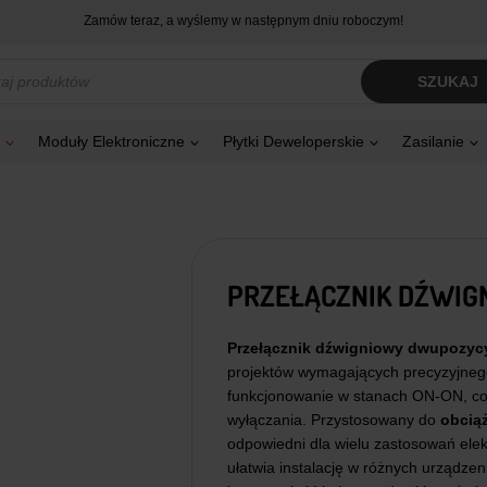
Zamów teraz, a wyślemy w następnym dniu roboczym!
kiwarka
SZUKAJ
tów
Moduły Elektroniczne
Płytki Deweloperskie
Zasilanie
PRZEŁĄCZNIK DŹWIG
Przełącznik dźwigniowy dwupozyc
projektów wymagających precyzyjnego 
funkcjonowanie w stanach ON-ON, co
wyłączania. Przystosowany do
obcią
odpowiedni dla wielu zastosowań ele
ułatwia instalację w różnych urządze