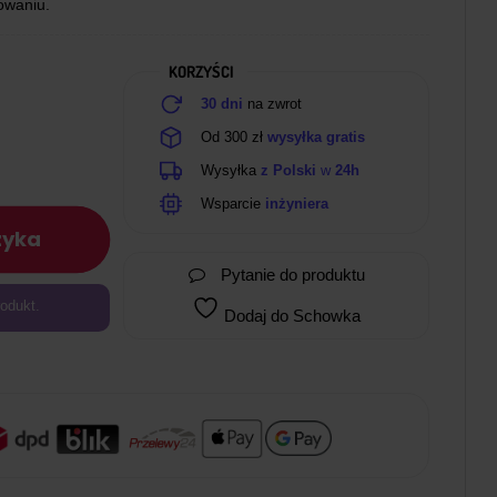
owaniu.
KORZYŚCI
30 dni
na zwrot
Od 300 zł
wysyłka gratis
Wysyłka
z Polski
w
24h
Wsparcie
inżyniera
zyka
Pytanie do produktu
odukt.
Dodaj do Schowka