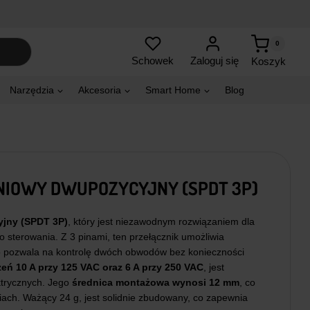
0
Zaloguj się
Schowek
Koszyk
Narzędzia
Akcesoria
Smart Home
Blog
NIOWY DWUPOZYCYJNY (SPDT 3P)
yjny (SPDT 3P)
, który jest niezawodnym rozwiązaniem dla
sterowania. Z 3 pinami, ten przełącznik umożliwia
 pozwala na kontrolę dwóch obwodów bez konieczności
żeń
10 A przy 125 VAC oraz 6 A przy 250 VAC
, jest
ktrycznych. Jego
średnica montażowa wynosi 12 mm
, co
niach. Ważący 24 g, jest solidnie zbudowany, co zapewnia