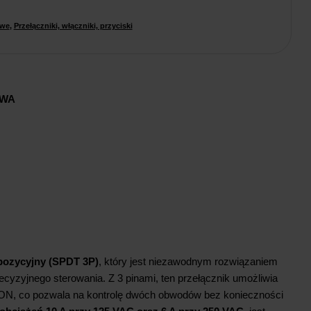
owe
,
Przełączniki, włączniki, przyciski
AWA
pozycyjny (SPDT 3P)
, który jest niezawodnym rozwiązaniem
cyzyjnego sterowania. Z 3 pinami, ten przełącznik umożliwia
ON, co pozwala na kontrolę dwóch obwodów bez konieczności