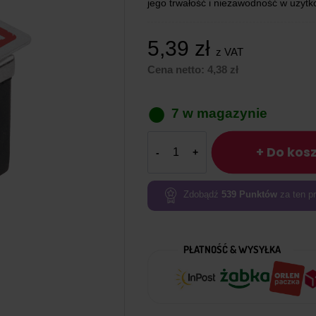
jego trwałość i niezawodność w użytk
5,39
zł
z VAT
Cena netto:
4,38
zł
7 w magazynie
ilość
+ Do kos
Przełącznik
dźwigniowy
dwupozycyjny
Zdobądź
539
Punktów
za ten pr
(SPDT
3P)
PŁATNOŚĆ & WYSYŁKA