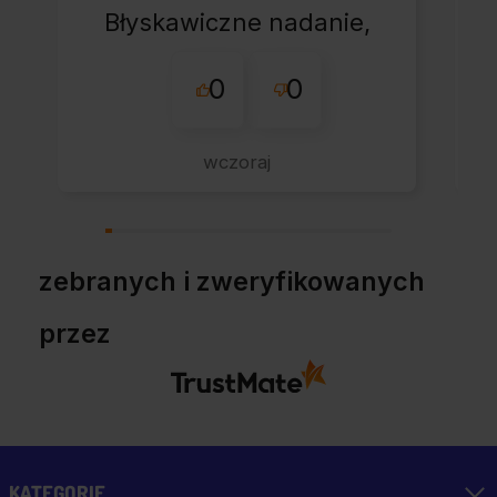
Błyskawiczne nadanie,
przesyłka bardzo
0
0
starannie
zapakowana z miłym
dodatkiem:-) Jakim?
wczoraj
Kup u w tej firmie bo
warto!
zebranych i zweryfikowanych
przez
KATEGORIE