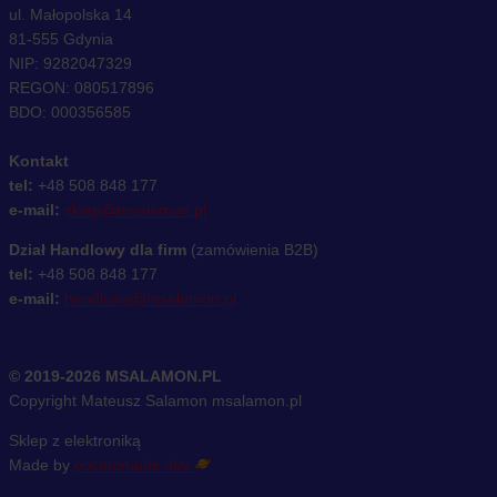
ul. Małopolska 14
81-555 Gdynia
NIP: 9282047329
REGON: 080517896
BDO: 000356585
Kontakt
tel:
+48 508 848 177
e-mail:
sklep@msalamon.pl
Dział Handlowy dla firm
(zamówienia B2B)
tel:
+48 508 848 177
e-mail:
handlowy@msalamon.pl
© 2019-2026 MSALAMON.PL
Copyright Mateusz Salamon msalamon.pl
Sklep z elektroniką
Made by
cosmonauts.dev