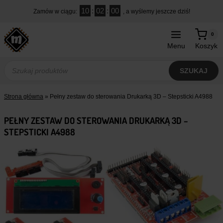
Przejdź
10
:
01
:
59
Zamów w ciągu:
, a wyślemy jeszcze dziś!
do
treści
0
Menu
Koszyk
Wyszukiwarka
produktów
SZUKAJ
Strona główna
»
Pełny zestaw do sterowania Drukarką 3D – Stepsticki A4988
PEŁNY ZESTAW DO STEROWANIA DRUKARKĄ 3D –
STEPSTICKI A4988