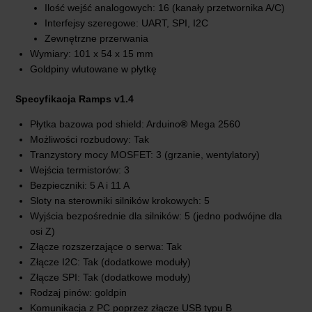
Ilość wejść analogowych: 16 (kanały przetwornika A/C)
Interfejsy szeregowe: UART, SPI, I2C
Zewnętrzne przerwania
Wymiary: 101 x 54 x 15 mm
Goldpiny wlutowane w płytkę
Specyfikacja Ramps v1.4
Płytka bazowa pod shield: Arduino
®
Mega 2560
Możliwości rozbudowy: Tak
Tranzystory mocy MOSFET: 3 (grzanie, wentylatory)
Wejścia termistorów: 3
Bezpieczniki: 5 A i 11 A
Sloty na sterowniki silników krokowych: 5
Wyjścia bezpośrednie dla silników: 5 (jedno podwójne dla
osi Z)
Złącze rozszerzające o serwa: Tak
Złącze I2C: Tak (dodatkowe moduły)
Złącze SPI: Tak (dodatkowe moduły)
Rodzaj pinów: goldpin
Komunikacja z PC poprzez złącze USB typu B