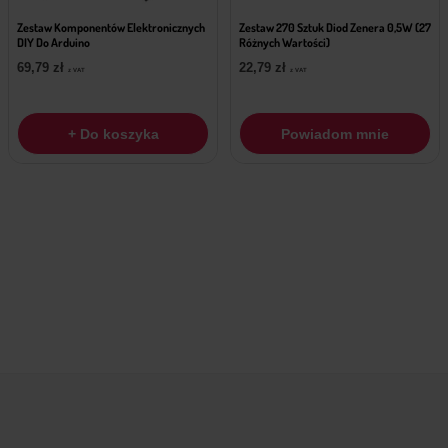
Zestaw Komponentów Elektronicznych
Zestaw 270 Sztuk Diod Zenera 0,5W (27
DIY Do Arduino
Różnych Wartości)
69,79
zł
22,79
zł
z VAT
z VAT
+ Do koszyka
Powiadom mnie