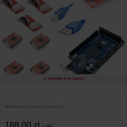
Chwilowy brak zapasu
8
klientów kupiło ten produkt
188,00
zł
z VAT