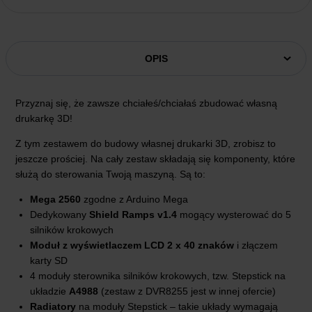
OPIS
Przyznaj się, że zawsze chciałeś/chciałaś zbudować własną
drukarkę 3D!
Z tym zestawem do budowy własnej drukarki 3D, zrobisz to
jeszcze prościej. Na cały zestaw składają się komponenty, które
służą do sterowania Twoją maszyną. Są to:
Mega 2560
zgodne z Arduino Mega
Dedykowany
Shield Ramps v1.4
mogący wysterować do 5
silników krokowych
Moduł z wyświetlaczem LCD 2 x 40 znaków
i złączem
karty SD
4 moduły sterownika silników krokowych, tzw. Stepstick na
układzie
A4988
(zestaw z DVR8255 jest w innej ofercie)
Radiatory
na moduły Stepstick – takie układy wymagają