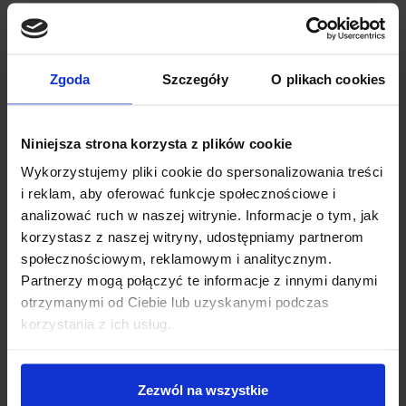
Czerwony: VCC
Czarny: GND
Zielony: Sygnał
Zgoda
Szczegóły
O plikach cookies
Specyfikacja Stepstick A4988
Napięcie zasilania: 8 ÷ 35 V
Niniejsza strona korzysta z plików cookie
Prąd ciągły na cewkę silnika: 2 A (chłodzenie aktywne)
Wykorzystujemy pliki cookie do spersonalizowania treści
Prąd ciągły na cewkę silnika: 1,2 A (chłodzenie pasywne)
i reklam, aby oferować funkcje społecznościowe i
Rozdzielczość: 1, 1/2, 1/4, 1/8, 1/16 kroku
analizować ruch w naszej witrynie. Informacje o tym, jak
Podłączanie i odłączanie silnika, podczas gdy sterownik jest
włączony może uszkodzić układ.
korzystasz z naszej witryny, udostępniamy partnerom
Radiator w zestawie
społecznościowym, reklamowym i analitycznym.
Partnerzy mogą połączyć te informacje z innymi danymi
Przydatne linki
otrzymanymi od Ciebie lub uzyskanymi podczas
korzystania z ich usług.
Github projektu Marlin
Dokumentacja Atmega2560
Zezwól na wszystkie