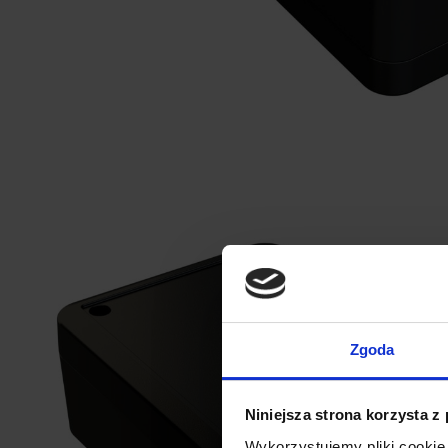
Zgoda
Niniejsza strona korzysta z
Wykorzystujemy pliki cookie 