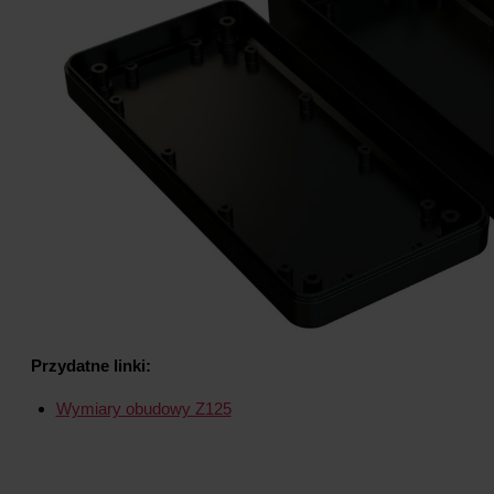
Przydatne linki:
Wymiary obudowy Z125