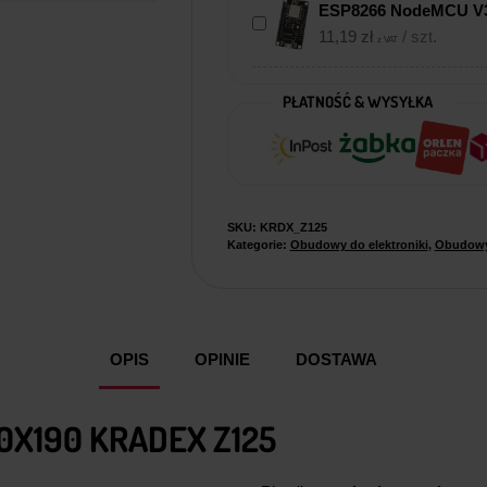
ESP8266 NodeMCU V3
11,19
zł
/ szt.
z VAT
PŁATNOŚĆ & WYSYŁKA
SKU:
KRDX_Z125
Kategorie:
Obudowy do elektroniki
,
Obudowy
OPIS
OPINIE
DOSTAWA
X190 KRADEX Z125