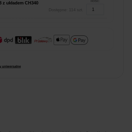
Ilość:
 z układem CH340
Dostępne: 114 szt.
 uniwersalne