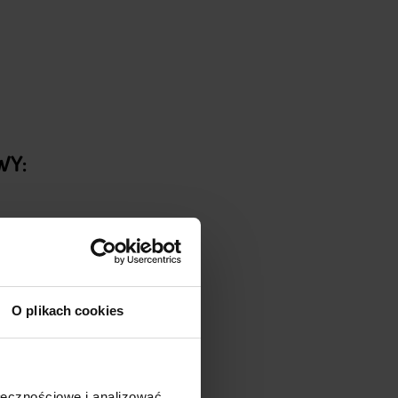
WY:
O plikach cookies
ołecznościowe i analizować