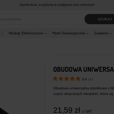
Zamów teraz, a wyślemy w następnym dniu roboczym!
kiwarka
SZUKAJ
tów
Moduły Elektroniczne
Płytki Deweloperskie
Zasilanie
OBUDOWA UNIWERSAL
5.0
(
2
)
Obudowa uniwersalna plastikowa z AB
części skręcanych wkrętami, które są
21,59
zł
z VAT