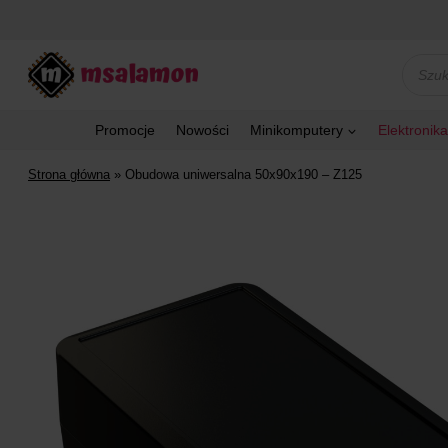
Przejdź
do
treści
Wyszu
produk
Promocje
Nowości
Minikomputery
Elektronika
Strona główna
»
Obudowa uniwersalna 50x90x190 – Z125