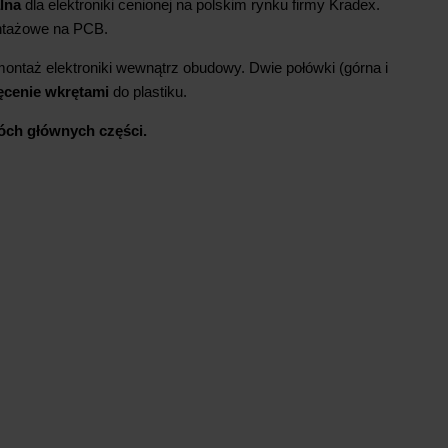
lna
dla elektroniki cenionej na polskim rynku firmy Kradex.
ntażowe na PCB.
ontaż elektroniki wewnątrz obudowy. Dwie połówki (górna i
ęcenie wkrętami
do plastiku.
ch głównych części.