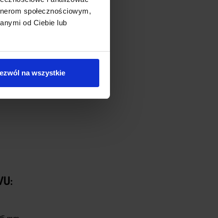
artnerom społecznościowym,
anymi od Ciebie lub
ezwól na wszystkie
U: