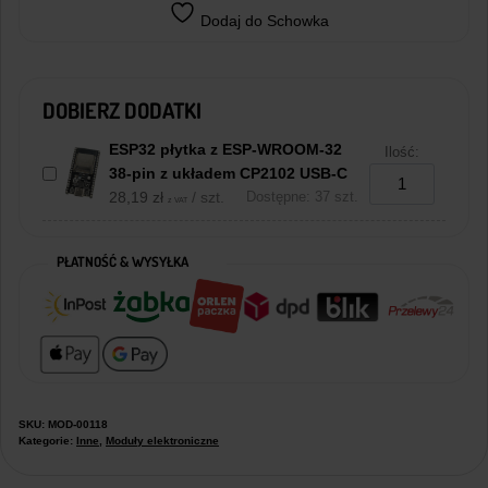
Dodaj do Schowka
DOBIERZ DODATKI
ESP32 płytka z ESP-WROOM-32
Ilość:
38-pin z układem CP2102 USB-C
28,19
zł
/ szt.
Dostępne: 37 szt.
z VAT
PŁATNOŚĆ & WYSYŁKA
SKU:
MOD-00118
Kategorie:
Inne
,
Moduły elektroniczne