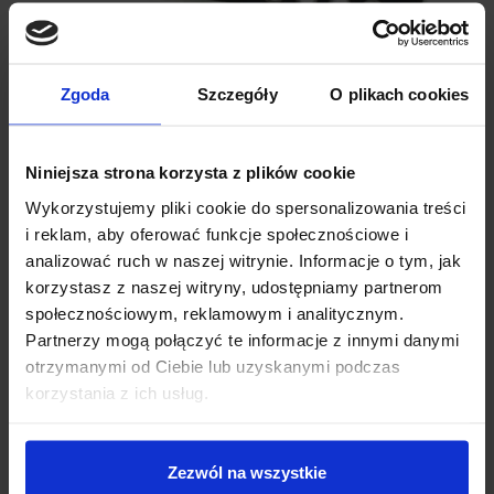
Zgoda
Szczegóły
O plikach cookies
SPECYFIKACJA TECHNICZNA
Niniejsza strona korzysta z plików cookie
Wykorzystujemy pliki cookie do spersonalizowania treści
Model układu:
MPR121
i reklam, aby oferować funkcje społecznościowe i
Napięcie zasilania:
3,3 V (zakres: 2,5 V – 3,6 V)
analizować ruch w naszej witrynie. Informacje o tym, jak
Liczba kanałów dotykowych:
12 + 1 symulowany
korzystasz z naszej witryny, udostępniamy partnerom
Komunikacja:
I2C (domyślny adres: 0x5A)
społecznościowym, reklamowym i analitycznym.
Sterowanie LED:
8 pinów (alternatywna funkcja dla
Partnerzy mogą połączyć te informacje z innymi danymi
elektrod)
otrzymanymi od Ciebie lub uzyskanymi podczas
Zworki:
SDA, SCL, INT oraz ADD (możliwość zmiany
korzystania z ich usług.
adresu I2C i wyłączenia pull-up)
Wymiary:
30,5 mm (długość) x 20,5 mm (szerokość) x 2
mm (wysokość)
Zakres napięcia pracy:
2,5 V – 3,6 V
Zezwól na wszystkie