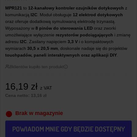
MPR121
to
12-kanałowy kontroler czujników dotykowych
z
komunikacją
I2C
. Moduł obsługuje
12 elektrod dotykowych
oraz oferuje dodatkową symulowaną elektrodę trzynastą.
Wyposażony w
8 pinów do sterowania LED
oraz zworki
umożliwiające wyłączenie
rezystorów podciągających
i zmianę
adresu
I2C
. Zasilany napięciem
3,3 V
i o kompaktowych
wymiarach
30,5 x 20,5 mm
, doskonale nadaje się do projektów
touchpadów, paneli interaktywnych oraz aplikacji DIY
.
8
klientów kupiło ten produkt
16,19
zł
z VAT
Cena netto:
13,16
zł
Brak w magazynie
POWIADOM MNIE GDY BĘDZIE DOSTĘPNY