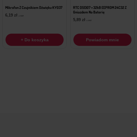
Mikrofon Z Czujnikiem Dźwięku KY037
RTC DS1307 + 32kB EEPROM 24C32 Z
Gniazdem Na Baterię
6,19
zł
z VAT
5,89
zł
z VAT
+ Do koszyka
Powiadom mnie