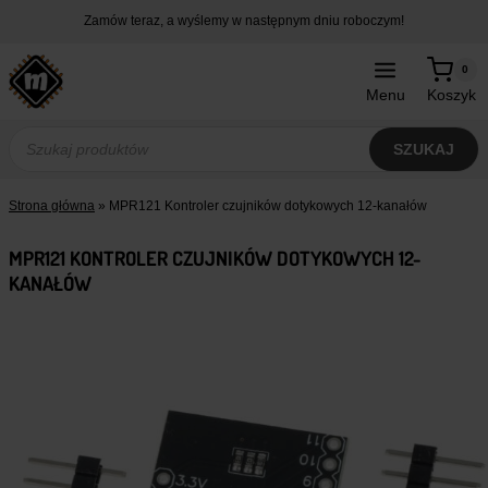
Przejdź
Zamów teraz, a wyślemy w następnym dniu roboczym!
do
treści
0
Menu
Koszyk
Wyszukiwarka
produktów
SZUKAJ
Strona główna
»
MPR121 Kontroler czujników dotykowych 12-kanałów
MPR121 KONTROLER CZUJNIKÓW DOTYKOWYCH 12-
KANAŁÓW