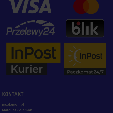
KONTAKT
msalamon.pl
Mateusz Salamon