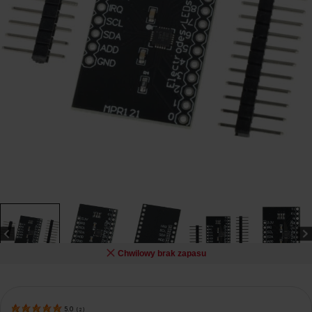
Chwilowy brak zapasu
5.0
(
2
)