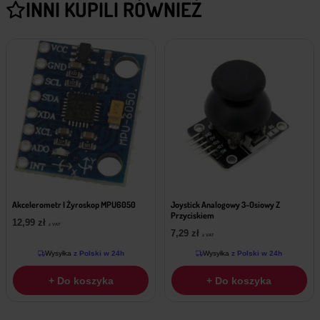
INNI KUPILI RÓWNIEŻ
Akcelerometr I Żyroskop MPU6050
Joystick Analogowy 3-Osiowy Z
Przyciskiem
12,99
zł
z VAT
7,29
zł
z VAT
Wysyłka
z Polski w 24h
Wysyłka
z Polski w 24h
+ Do koszyka
+ Do koszyka