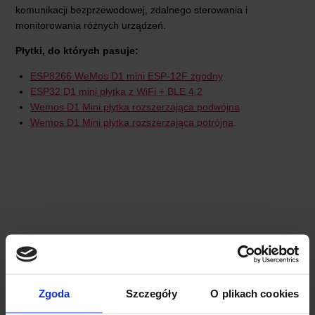
komunikacji bezprzewodowej, zdalnego sterowania i
monitorowania różnych urządzeń.
Płytki, do których pasuje:
ESP8266 WeMos D1 mini ESP-12F zgodny
ESP32 D1 mini płytka z WiFi + BLE 4.2
Wemos D1 Mini płytka rozszerzająca podwójna
Wemos D1 Mini płytka rozszerzająca potrójna
Zgoda
Szczegóły
O plikach cookies