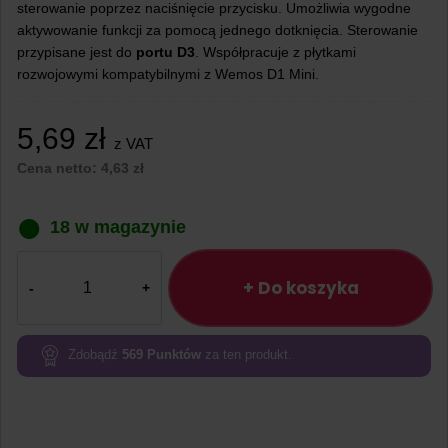
sterowanie poprzez naciśnięcie przycisku. Umożliwia wygodne
aktywowanie funkcji za pomocą jednego dotknięcia. Sterowanie
przypisane jest do
portu D3
. Współpracuje z płytkami
rozwojowymi kompatybilnymi z Wemos D1 Mini.
5,69
zł
z VAT
Cena netto:
4,63
zł
18 w magazynie
ilość
Moduł
+ Do koszyka
z
przyciskiem
do
Zdobądź
569
Punktów
za ten produkt.
Wemos
D1
Mini