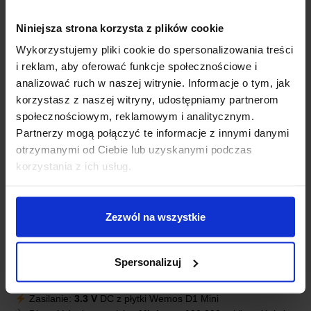
Niniejsza strona korzysta z plików cookie
Wykorzystujemy pliki cookie do spersonalizowania treści
i reklam, aby oferować funkcje społecznościowe i
analizować ruch w naszej witrynie. Informacje o tym, jak
korzystasz z naszej witryny, udostępniamy partnerom
społecznościowym, reklamowym i analitycznym.
Partnerzy mogą połączyć te informacje z innymi danymi
otrzymanymi od Ciebie lub uzyskanymi podczas
korzystania z ich usług.
SPECYFIKACJA TECHNICZNA
Zezwól na wszystkie
Moduł: Moduł z przyciskiem dla
Wemos D1 Mini
Kompatybilność:
Wemos D1 Mini
lub podobne płytki
rozwojowe ze złączem pinów
kompatybilnym z Wemos D1
Spersonalizuj
Mini
Przycisk: sterowanie przypisane do
portu D3
Zasilanie:
3.3 V
DC z płytki Wemos D1 Mini