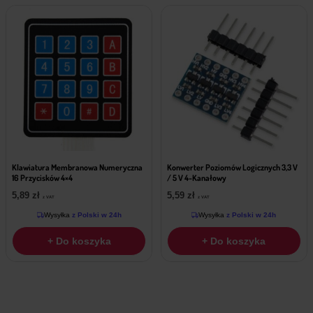
Klawiatura Membranowa Numeryczna
Konwerter Poziomów Logicznych 3,3 V
16 Przycisków 4×4
/ 5 V 4-Kanałowy
5,89
zł
5,59
zł
z VAT
z VAT
Wysyłka
z Polski w 24h
Wysyłka
z Polski w 24h
+ Do koszyka
+ Do koszyka