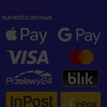
Partnerzy MSALAMON.PL
PŁATNOŚĆ & DOSTAWA