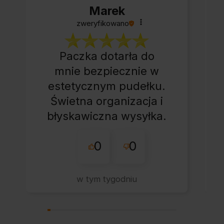
Marek
zweryfikowano
Paczka dotarła do
mnie bezpiecznie w
estetycznym pudełku.
Świetna organizacja i
błyskawiczna wysyłka.
Korzystam z tego
0
0
sklepu nie pierwszy
raz - zawsze
wszystko perfekt.
w tym tygodniu
Polecam z całym
przekonaniem.