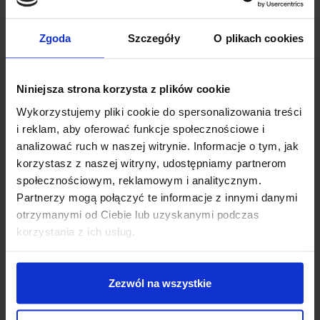
Zgoda
Szczegóły
O plikach cookies
Niniejsza strona korzysta z plików cookie
Wykorzystujemy pliki cookie do spersonalizowania treści
i reklam, aby oferować funkcje społecznościowe i
analizować ruch w naszej witrynie. Informacje o tym, jak
korzystasz z naszej witryny, udostępniamy partnerom
społecznościowym, reklamowym i analitycznym.
Partnerzy mogą połączyć te informacje z innymi danymi
otrzymanymi od Ciebie lub uzyskanymi podczas
Dzisiaj dla każdego nowego SUBSKRYBENTA mamy naszą
korzystania z ich usług.
PCB breadboard MSALAMON
– PCB dodajemy do
zamówień o wartości minimum 50 zł
.
Zezwól na wszystkie
Imię
*
SPECYFIKACJA TECHNICZNA