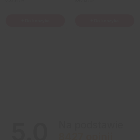
6,59
zł
6,49
zł
z VAT
z VAT
+ Do koszyka
+ Do koszyka
5.0
Na podstawie
8427
opinii