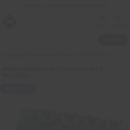
Przejdź
Zamów teraz, a wyślemy w następnym dniu roboczym!
do
treści
0
Menu
Koszyk
Wyszukiwarka
produktów
SZUKAJ
Strona główna
»
Moduł klawiatury matrycowej 4×4-bit 16 przycisków
MODUŁ KLAWIATURY MATRYCOWEJ 4×4-BIT 16
PRZYCISKÓW
Obejrzyj film