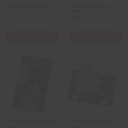
Moduł GSM GPRS SIM800L Wersja
Czujnik Ciśnienia I Temperatury
Micro
BMP280
23,29
zł
6,99
zł
z VAT
z VAT
+ Do koszyka
+ Do koszyka
Moduł Radiowy NRF24L01+ 2,4GHz THT
Enkoder Obrotowy Z Przyciskiem