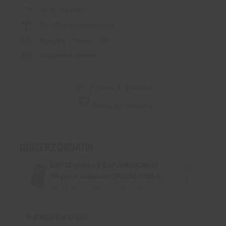
30 dni
na zwrot
Od 300 zł
wysyłka gratis
Wysyłka
z Polski
w
24h
Wsparcie
inżyniera
Pytanie do produktu
Dodaj do Schowka
DOBIERZ DODATKI
ESP32 płytka z ESP-WROOM-32
Ilość:
38-pin z układem CP2102 USB-C
28,19
zł
/ szt.
Dostępne: 31 szt.
z VAT
PŁATNOŚĆ & WYSYŁKA