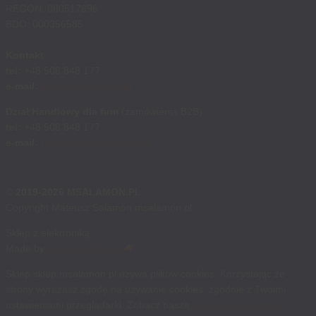
REGON: 080517896
BDO: 000356585
Kontakt
tel:
+48 508 848 177
e-mail:
sklep@msalamon.pl
Dział Handlowy dla firm
(zamówienia B2B)
tel:
+48 508 848 177
e-mail:
handlowy@msalamon.pl
© 2019-2026 MSALAMON.PL
Copyright Mateusz Salamon msalamon.pl
Sklep z elektroniką
Made by
cosmonauts.dev
Sklep sklep.msalamon.pl używa plików cookies. Korzystając ze
strony wyrażasz zgodę na używanie cookies, zgodnie z Twoimi
ustawieniami przeglądarki. Zobacz naszą
politykę prywatności
.