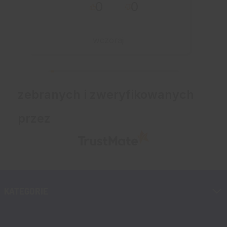
0
0
przebiegło sprawnie.
wczoraj
zebranych i zweryfikowanych
przez
KATEGORIE