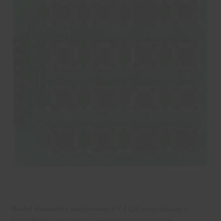
Moduł klawiatury matrycowej 4 × 4 (16 przycisków)
to
kompaktowa i niezawodna klawiatura membranowa