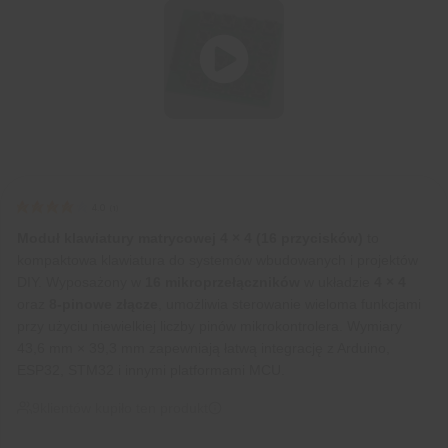
4.0
(
1
)
Moduł klawiatury matrycowej 4 × 4
(16 przycisków)
to
kompaktowa klawiatura do systemów wbudowanych i projektów
DIY. Wyposażony w
16 mikroprzełączników
w układzie
4 × 4
oraz
8-pinowe złącze
, umożliwia sterowanie wieloma funkcjami
przy użyciu niewielkiej liczby pinów mikrokontrolera. Wymiary
43,6 mm × 39,3 mm zapewniają łatwą integrację z Arduino,
ESP32, STM32 i innymi platformami MCU.
9
klientów kupiło ten produkt