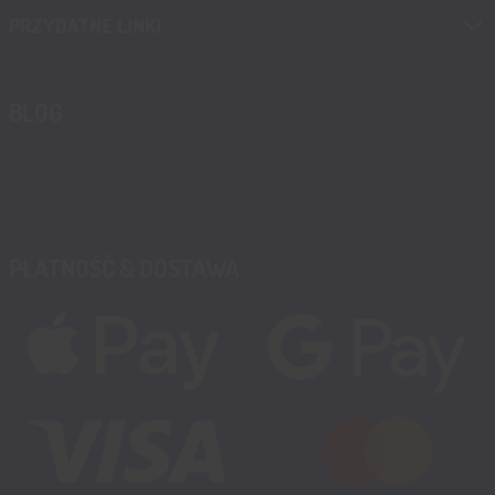
PRZYDATNE LINKI
BLOG
Blog, nowości, artykuły
Blog msalamon.pl →
Partnerzy MSALAMON.PL
PŁATNOŚĆ & DOSTAWA