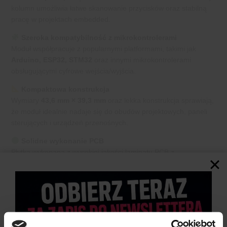
kolumn umożliwia łatwe skanowanie przycisków oraz stabilną
pracę w projektach embedded.
Szeroka kompatybilność z mikrokontrolerami
Moduł współpracuje z popularnymi platformami, takimi jak
Arduino, ESP32, STM32
oraz innymi mikrokontrolerami
obsługującymi cyfrowe wejścia/wyjścia.
Kompaktowa konstrukcja
Wymiary
43,6 mm × 39,3 mm
oraz lekka konstrukcja sprawiają,
że moduł idealnie nadaje się do obudów projektowych, paneli
sterujących i urządzeń przenośnych.
Solidne wykonanie PCB
Płytka wykonana z wysokiej jakości laminatu PCB z
pozłacanymi pinami zapewnia trwałość, odporność na zużycie
oraz pewne połączenie elektryczne.