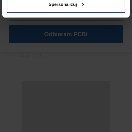
Spersonalizuj
Email
*
Wymiary modułu:
43,6 mm × 39,3 mm
Układ klawiatury:
4 × 4 (16 przycisków)
Złącze:
8-pinowe (R1–R4, C1–C4)
Typ przełączników:
mikroprzełączniki
Odbieram PCB!
Materiał PCB:
zielony laminat z pozłacanymi pinami
Kompatybilność:
Arduino, ESP32, STM32 oraz inne
mikrokontrolery (MCU)
Waga:
11,35 g