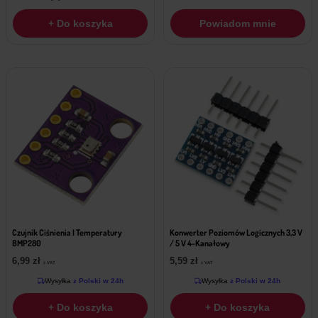
+ Do koszyka
Powiadom mnie
Czujnik Ciśnienia I Temperatury
Konwerter Poziomów Logicznych 3,3 V
BMP280
/ 5 V 4-Kanałowy
6,99
zł
5,59
zł
z VAT
z VAT
Wysyłka
z Polski w 24h
Wysyłka
z Polski w 24h
+ Do koszyka
+ Do koszyka