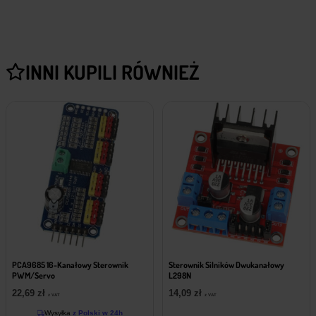
INNI KUPILI RÓWNIEŻ
PCA9685 16-Kanałowy Sterownik
Sterownik Silników Dwukanałowy
PWM/Servo
L298N
22,69
zł
14,09
zł
z VAT
z VAT
Wysyłka
z Polski w 24h