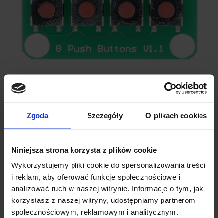
SPECYFIKACJA TECHNICZNA
Wymiary modułu:
31,4 mm x 33,7 mm
Zgoda
Szczegóły
O plikach cookies
Złącze:
9-pinowe (K1-K8, GND)
Materiał:
Wysokiej jakości PCB z pozłacanymi pinami
Waga:
6,0 g
Niniejsza strona korzysta z plików cookie
Przełączniki:
8 mikroprzełączników
Wykorzystujemy pliki cookie do spersonalizowania treści
Kompatybilność:
Mikrokontrolery (MCU) – Arduino,
i reklam, aby oferować funkcje społecznościowe i
ESP32, STM32 i inne
analizować ruch w naszej witrynie. Informacje o tym, jak
korzystasz z naszej witryny, udostępniamy partnerom
społecznościowym, reklamowym i analitycznym.