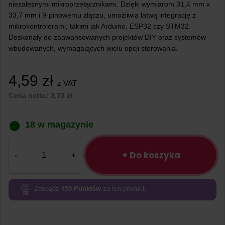
niezależnymi mikroprzełącznikami. Dzięki wymiarom 31,4 mm x
33,7 mm i 9-pinowemu złączu, umożliwia łatwą integrację z
mikrokontrolerami, takimi jak Arduino, ESP32 czy STM32.
Doskonały do zaawansowanych projektów DIY oraz systemów
wbudowanych, wymagających wielu opcji sterowania.
4,59
zł
z VAT
Cena netto:
3,73
zł
18 w magazynie
ilość
Moduł
+ Do koszyka
klawiatury
2×4-
bit
Zdobądź
459
Punktów
za ten produkt.
8
przycisków