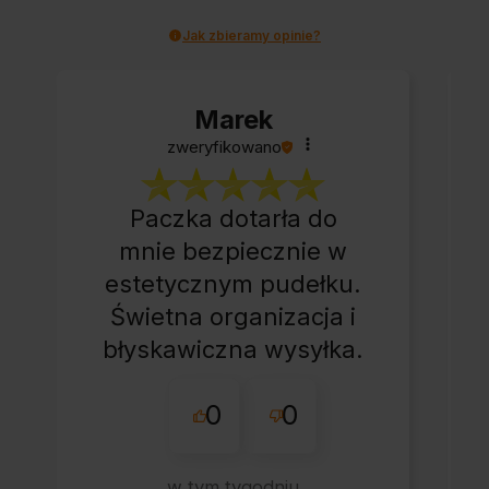
Jak zbieramy opinie?
Marek
zweryfikowano
Paczka dotarła do
mnie bezpiecznie w
estetycznym pudełku.
Świetna organizacja i
błyskawiczna wysyłka.
Korzystam z tego
0
0
sklepu nie pierwszy
raz - zawsze
wszystko perfekt.
w tym tygodniu