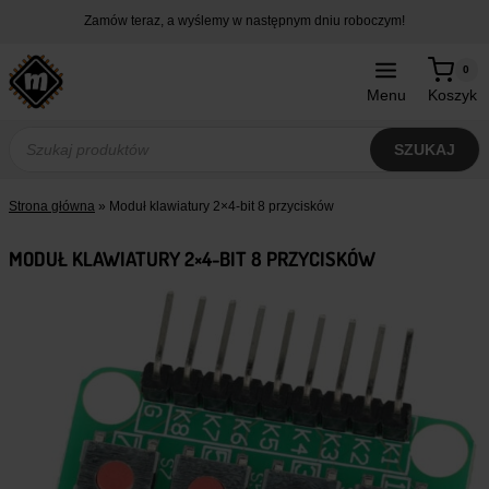
Przejdź
Zamów teraz, a wyślemy w następnym dniu roboczym!
do
treści
0
Menu
Koszyk
Wyszukiwarka
produktów
SZUKAJ
Strona główna
»
Moduł klawiatury 2×4-bit 8 przycisków
MODUŁ KLAWIATURY 2×4-BIT 8 PRZYCISKÓW