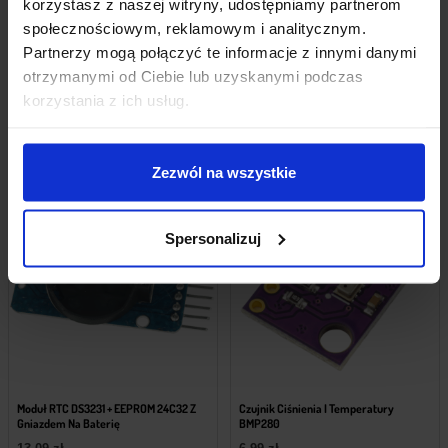
korzystasz z naszej witryny, udostępniamy partnerom
Czujnik Ciśnienia Temperatury I
Sterownik Silników Dwukanałowy
Wilgotności BME280 3,3V
L298N
społecznościowym, reklamowym i analitycznym.
20,79
zł
14,09
zł
Partnerzy mogą połączyć te informacje z innymi danymi
z VAT
z VAT
otrzymanymi od Ciebie lub uzyskanymi podczas
korzystania z ich usług.
+ Do koszyka
Powiadom mnie
Zezwól na wszystkie
Spersonalizuj
Moduł RTC DS3231 + EEPROM 24C32 Z
Czujnik Ciśnienia I Temperatury
Gniazdem Na Baterię
BMP280