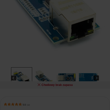
Chwilowy brak zapasu
5.0
(
2
)