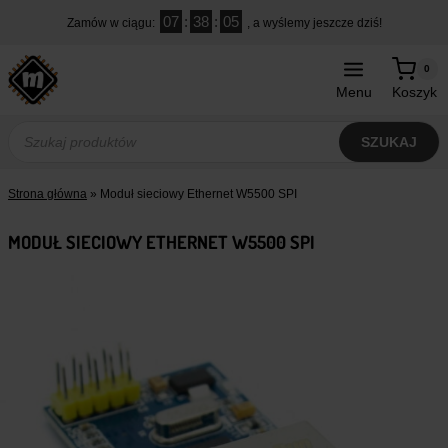
Przejdź
07
:
38
:
04
Zamów w ciągu:
, a wyślemy jeszcze dziś!
do
treści
0
Menu
Koszyk
Wyszukiwarka
produktów
SZUKAJ
Strona główna
»
Moduł sieciowy Ethernet W5500 SPI
MODUŁ SIECIOWY ETHERNET W5500 SPI