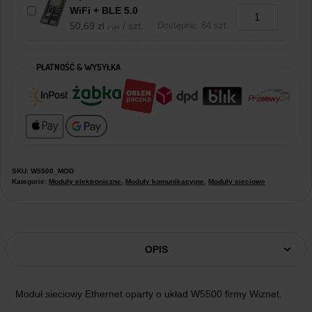
WiFi + BLE 5.0
50,69
zł
/ szt.
Dostępne: 84 szt.
z VAT
PŁATNOŚĆ & WYSYŁKA
SKU:
W5500_MOD
Kategorie:
Moduły elektroniczne
,
Moduły komunikacyjne
,
Moduły sieciowe
OPIS
Moduł sieciowy Ethernet oparty o układ W5500 firmy Wiznet.