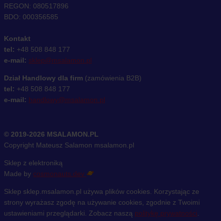
REGON: 080517896
BDO: 000356585
Kontakt
tel:
+48 508 848 177
e-mail:
sklep@msalamon.pl
Dział Handlowy dla firm
(zamówienia B2B)
tel:
+48 508 848 177
e-mail:
handlowy@msalamon.pl
© 2019-2026 MSALAMON.PL
Copyright Mateusz Salamon msalamon.pl
Sklep z elektroniką
Made by
cosmonauts.dev
Sklep sklep.msalamon.pl używa plików cookies. Korzystając ze
strony wyrażasz zgodę na używanie cookies, zgodnie z Twoimi
ustawieniami przeglądarki. Zobacz naszą
politykę prywatności
.