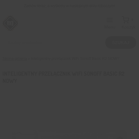
Przejdź
Zamów teraz, a wyślemy w następnym dniu roboczym!
do
treści
0
Menu
Koszyk
Wyszukiwarka
produktów
SZUKAJ
Strona główna
»
Inteligentny przełącznik WiFi Sonoff Basic R2 NOWY
INTELIGENTNY PRZEŁĄCZNIK WIFI SONOFF BASIC R2
NOWY