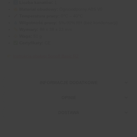
Liczba kanałów:
1
Materiał obudowy:
Ognioodporny ABS V0
Temperatura pracy:
0°C – 40°C
Wilgotność pracy:
5%-90% RH (bez kondensacji)
Wymiary:
88 x 38 x 23 mm
Waga:
51 g
Certyfikaty:
CE
Instrukcja obsługi Sonoff Basic R2
INFORMACJE DODATKOWE
OPINIE
DOSTAWA