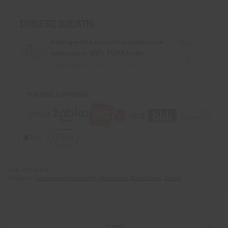
DOBIERZ DODATKI
Inteligentne gniazdko podwójne
Ilość:
sterowane WiFi TUYA białe
52,59
zł
/ szt.
Dostępne: 3 szt.
z VAT
PŁATNOŚĆ & WYSYŁKA
SKU:
SRT-00021
Kategorie:
Inteligentne przełączniki
,
Producenci
,
Smart Home
,
Sonoff
OPIS