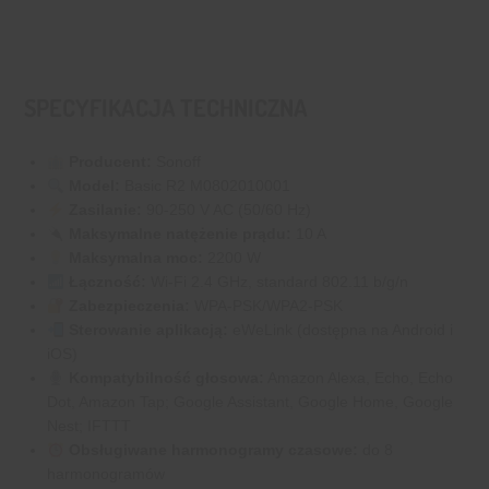
SPECYFIKACJA TECHNICZNA
Producent:
Sonoff
Model:
Basic R2 M0802010001
Zasilanie:
90-250 V AC (50/60 Hz)
Maksymalne natężenie prądu:
10 A
Maksymalna moc:
2200 W
Łączność:
Wi-Fi 2.4 GHz, standard 802.11 b/g/n
Zabezpieczenia:
WPA-PSK/WPA2-PSK
Sterowanie aplikacją:
eWeLink (dostępna na Android i
iOS)
Kompatybilność głosowa:
Amazon Alexa, Echo, Echo
Dot, Amazon Tap; Google Assistant, Google Home, Google
Nest; IFTTT
Obsługiwane harmonogramy czasowe:
do 8
harmonogramów