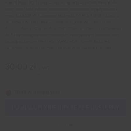
Sonoff Basic R2 to ulepszony, kompaktowy przełącznik Wi-Fi,
który umożliwia zdalne sterowanie domowymi urządzeniami o
mocy do 2200 W. Obsługuje łączność Wi-Fi 2.4 GHz i działa z
aplikacją eWeLink oraz asystentami głosowymi, takimi jak
Amazon Alexa i Google Assistant. Dzięki możliwości ustawienia
do 8 harmonogramów czasowych, inteligentnym scenom oraz
zabezpieczeniom WPA-PSK/WPA2-PSK, Sonoff Basic R2
zapewnia wygodę i bezpieczeństwo w zarządzaniu domem.
30,00
zł
z VAT
Cena netto:
24,39
zł
Brak w magazynie
POWIADOM MNIE GDY BĘDZIE DOSTĘPNY