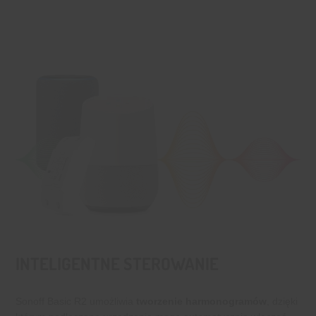
INTELIGENTNE STEROWANIE
Sonoff Basic R2 umożliwia
tworzenie harmonogramów
, dzięki