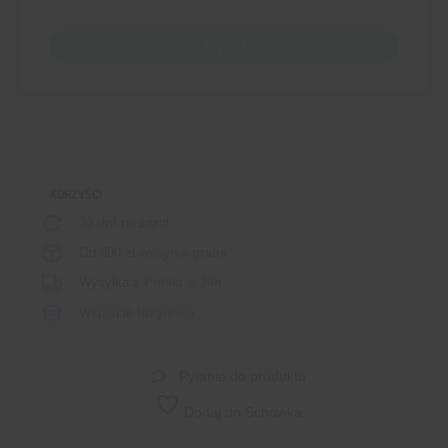
Wyślij
KORZYŚCI
30 dni
na zwrot
Od 300 zł
wysyłka gratis
Wysyłka
z Polski
w
24h
Wsparcie
inżyniera
Pytanie do produktu
Dodaj do Schowka