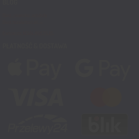
BLOG
Blog, nowości, artykuły
Blog msalamon.pl →
Partnerzy MSALAMON.PL
PŁATNOŚĆ & DOSTAWA