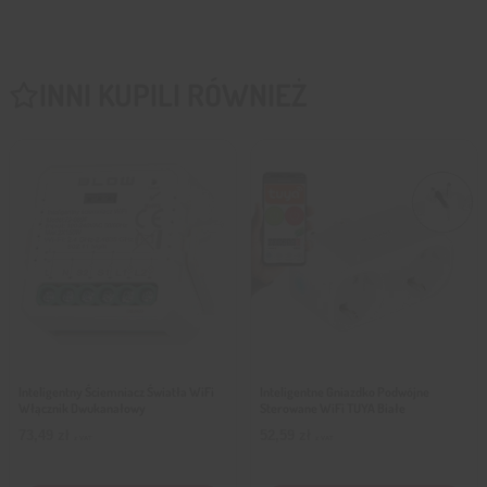
INNI KUPILI RÓWNIEŻ
Inteligentny Ściemniacz Światła WiFi
Inteligentne Gniazdko Podwójne
Włącznik Dwukanałowy
Sterowane WiFi TUYA Białe
73,49
zł
52,59
zł
z VAT
z VAT