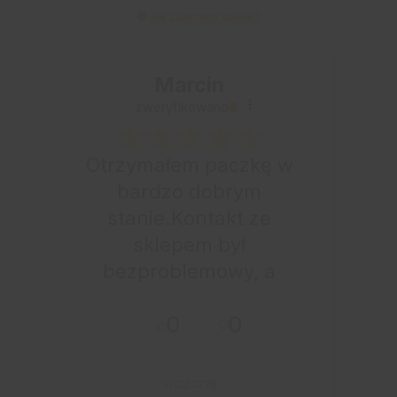
Jak zbieramy opinie?
Marcin
zweryfikowano
Otrzymałem paczkę w
bardzo dobrym
stanie.Kontakt ze
sklepem był
bezproblemowy, a
całe zamówienie
0
0
przebiegło sprawnie.
wczoraj