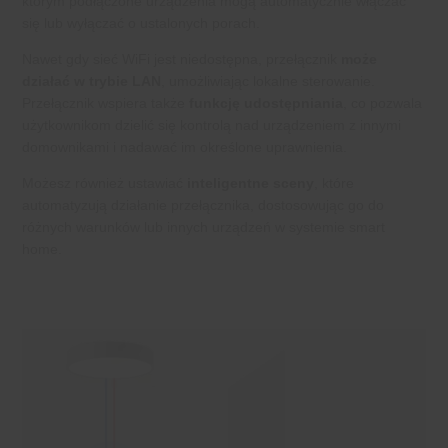
którym podłączone urządzenia mogą automatycznie włączać
się lub wyłączać o ustalonych porach.
Nawet gdy sieć WiFi jest niedostępna, przełącznik
może
działać w trybie LAN
, umożliwiając lokalne sterowanie.
Przełącznik wspiera także
funkcję udostępniania
, co pozwala
użytkownikom dzielić się kontrolą nad urządzeniem z innymi
domownikami i nadawać im określone uprawnienia.
Możesz również ustawiać
inteligentne sceny
, które
automatyzują działanie przełącznika, dostosowując go do
różnych warunków lub innych urządzeń w systemie smart
home.