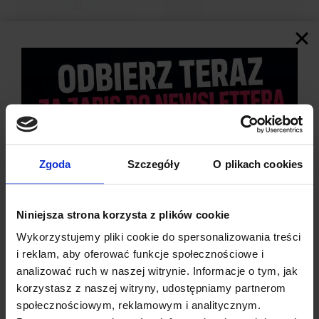
UNIWERSALNA KOMPATYBILNOŚĆ
Zgoda
Szczegóły
O plikach cookies
Sonoff Basic R2 jest wszechstronnym przełącznikiem, który bez
problemu
współpracuje z wieloma urządzeniami
elektrycznymi
.
Niniejsza strona korzysta z plików cookie
Można go używać do zdalnego sterowania oświetleniem,
Wykorzystujemy pliki cookie do spersonalizowania treści
urządzeniami RTV i AGD, wentylatorami, a także innymi
i reklam, aby oferować funkcje społecznościowe i
sprzętami domowymi, które wymagają
sterowania zasilaniem
.
analizować ruch w naszej witrynie. Informacje o tym, jak
Dzięki szerokiej kompatybilności przełącznik
idealnie sprawdzi
korzystasz z naszej witryny, udostępniamy partnerom
się w każdym inteligentnym domu
, umożliwiając wygodną
społecznościowym, reklamowym i analitycznym.
automatyzację codziennych czynności i zwiększając kontrolę