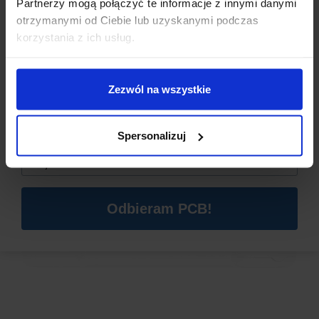
Partnerzy mogą połączyć te informacje z innymi danymi
nad urządzeniami w różnych pomieszczeniach.
otrzymanymi od Ciebie lub uzyskanymi podczas
Dzisiaj dla każdego nowego SUBSKRYBENTA mamy naszą
korzystania z ich usług.
PCB breadboard MSALAMON
– PCB dodajemy do
zamówień o wartości minimum 50 zł
.
Zezwól na wszystkie
Imię
*
Spersonalizuj
Email
*
Odbieram PCB!