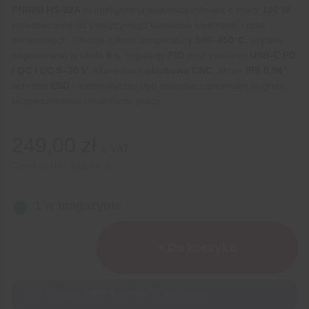
FNIRSI HS-02A
to inteligentna lutownica cyfrowa o mocy
100 W
,
przeznaczona do precyzyjnego lutowania elektroniki i prac
serwisowych. Oferuje zakres temperatury
100–450°C
, szybkie
nagrzewanie w około
5 s
, regulację
PID
oraz zasilanie
USB-C PD
/ QC / DC 9–20 V
. Aluminiowa
obudowa CNC
, ekran
IPS 0,96”
,
ochrona
ESD
i automatyczny tryb uśpienia zapewniają wygodę,
bezpieczeństwo i mobilność pracy.
249,00
zł
z VAT
Cena netto:
202,44
zł
1 w magazynie
ilość
Inteligentna
+ Do koszyka
lutownica
o
mocy
Zdobądź
24900
Punktów
za ten produkt.
100