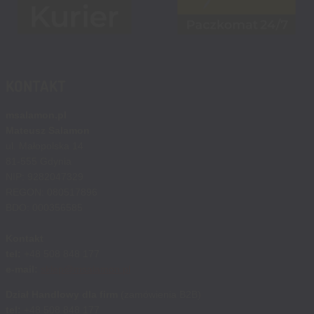
KONTAKT
msalamon.pl
Mateusz Salamon
ul. Małopolska 14
81-555 Gdynia
NIP: 9282047329
REGON: 080517896
BDO: 000356585
Kontakt
tel:
+48 508 848 177
e-mail:
sklep@msalamon.pl
Dział Handlowy dla firm
(zamówienia B2B)
tel:
+48 508 848 177