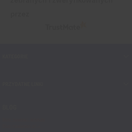
zebranych i zweryfikowanych
przez
KATEGORIE
PRZYDATNE LINKI
BLOG
Blog, nowości, artykuły
Blog msalamon.pl →