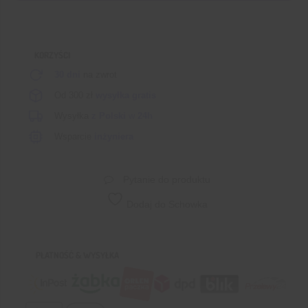
W
FNIRSI
HS-
KORZYŚCI
02A
30 dni
na zwrot
Od 300 zł
wysyłka gratis
Wysyłka
z Polski
w
24h
Wsparcie
inżyniera
Pytanie do produktu
Dodaj do Schowka
PŁATNOŚĆ & WYSYŁKA