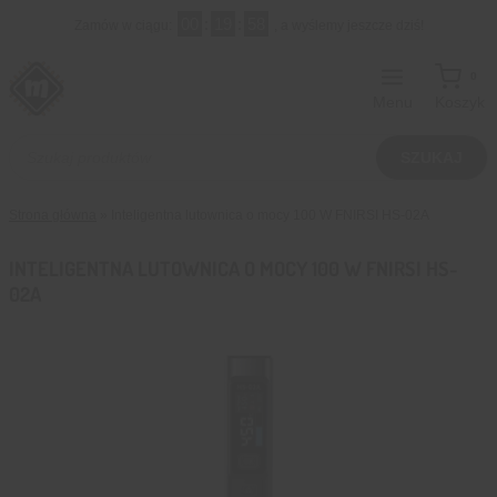
Przejdź
00
:
19
:
57
Zamów w ciągu:
, a wyślemy jeszcze dziś!
do
treści
0
Menu
Koszyk
Wyszukiwarka
produktów
SZUKAJ
Strona główna
»
Inteligentna lutownica o mocy 100 W FNIRSI HS-02A
INTELIGENTNA LUTOWNICA O MOCY 100 W FNIRSI HS-
02A