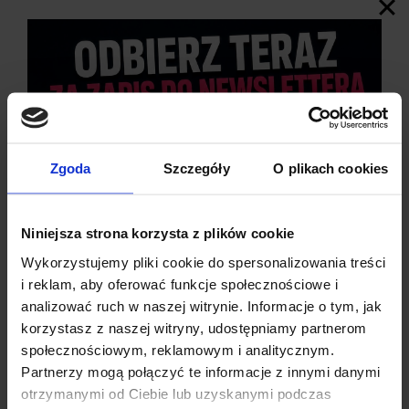
Zgoda
Szczegóły
O plikach cookies
Niniejsza strona korzysta z plików cookie
Wykorzystujemy pliki cookie do spersonalizowania treści
SPECYFIKACJA TECHNICZNA
i reklam, aby oferować funkcje społecznościowe i
analizować ruch w naszej witrynie. Informacje o tym, jak
Producent:
FNIRSI
korzystasz z naszej witryny, udostępniamy partnerom
Model:
HS-02A
społecznościowym, reklamowym i analitycznym.
Typ urządzenia:
inteligentna lutownica cyfrowa
Partnerzy mogą połączyć te informacje z innymi danymi
Maksymalna moc:
100 W
otrzymanymi od Ciebie lub uzyskanymi podczas
Zakres temperatury pracy:
100–450°C / 180–842°F
Dzisiaj dla każdego nowego SUBSKRYBENTA mamy naszą