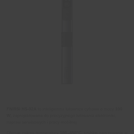
FNIRSI HS-02A
to inteligentna lutownica cyfrowa o mocy
100
W
, zaprojektowana do precyzyjnego lutowania elektroniki,
napraw serwisowych i pracy mobilnej.
Oferuje zakres temperatury
100–450°C
, szybkie nagrzewanie w