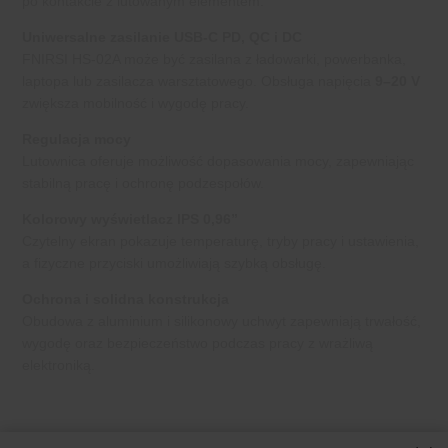
po kontakcie z lutowanym elementem.
Uniwersalne zasilanie USB-C PD, QC i DC
FNIRSI HS-02A może być zasilana z ładowarki, powerbanka,
laptopa lub zasilacza warsztatowego. Obsługa napięcia
9–20 V
zwiększa mobilność i wygodę pracy.
Regulacja mocy
Lutownica oferuje możliwość dopasowania mocy, zapewniając
stabilną pracę i ochronę podzespołów.
Kolorowy wyświetlacz IPS 0,96”
Czytelny ekran pokazuje temperaturę, tryby pracy i ustawienia,
a fizyczne przyciski umożliwiają szybką obsługę.
Ochrona i solidna konstrukcja
Obudowa z aluminium i silikonowy uchwyt zapewniają trwałość,
wygodę oraz bezpieczeństwo podczas pracy z wrażliwą
elektroniką.