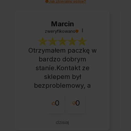
Jak zbieramy opinie?
Marcin
zweryfikowano
Otrzymałem paczkę w
bardzo dobrym
stanie.Kontakt ze
sklepem był
bezproblemowy, a
całe zamówienie
0
0
przebiegło sprawnie.
dzisiaj