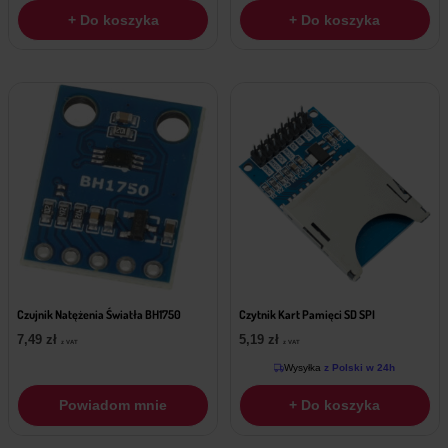
+ Do koszyka
+ Do koszyka
Czujnik Natężenia Światła BH1750
Czytnik Kart Pamięci SD SPI
7,49
zł
5,19
zł
z VAT
z VAT
Wysyłka
z Polski w 24h
Powiadom mnie
+ Do koszyka