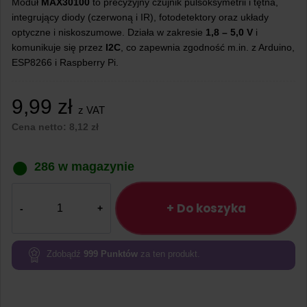
Moduł
MAX30100
to precyzyjny czujnik pulsoksymetrii i tętna,
integrujący diody (czerwoną i IR), fotodetektory oraz układy
optyczne i niskoszumowe. Działa w zakresie
1,8 – 5,0 V
i
komunikuje się przez
I2C
, co zapewnia zgodność m.in. z Arduino,
ESP8266 i Raspberry Pi.
9,99
zł
z VAT
Cena netto:
8,12
zł
286 w magazynie
ilość
Czujnik
+ Do koszyka
tętna
i
poziomu
Zdobądź
999
Punktów
za ten produkt.
tlenu
we
krwi