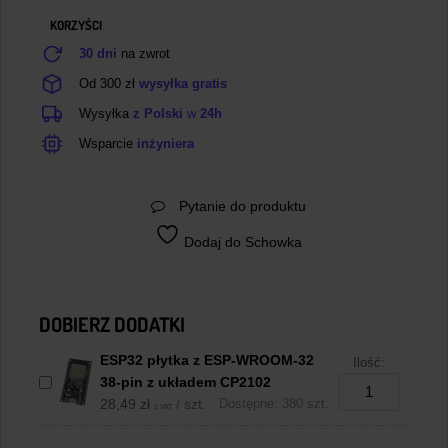
MAX30100
KORZYŚCI
30 dni
na zwrot
Od 300 zł
wysyłka gratis
Wysyłka
z Polski
w
24h
Wsparcie
inżyniera
Pytanie do produktu
Dodaj do Schowka
DOBIERZ DODATKI
ESP32 płytka z ESP-WROOM-32
Ilość:
38-pin z układem CP2102
28,49
zł
/ szt.
Dostępne: 380 szt.
z VAT