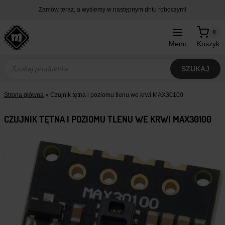
Przejdź
Zamów teraz, a wyślemy w następnym dniu roboczym!
do
treści
0
Menu
Koszyk
Wyszukiwarka
produktów
SZUKAJ
Strona główna
»
Czujnik tętna i poziomu tlenu we krwi MAX30100
CZUJNIK TĘTNA I POZIOMU TLENU WE KRWI MAX30100