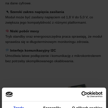
na dane cyfrowe.
Szeroki zakres napięcia zasilania
Moduł może być zasilany napięciem od 1,8 V do 5,0 V, co
zwiększa jego kompatybilność z różnymi platformami.
Niski pobór mocy
Tryb standby oraz energooszczędna praca sprawiają, że moduł
sprawdza się w długoterminowym monitoringu zdrowia.
Interfejs komunikacyjny I2C
Umożliwia łatwe podłączenie i komunikację z mikrokontrolerem
bez potrzeby skomplikowanego okablowania.
Zgoda
Szczegóły
O plikach cookies