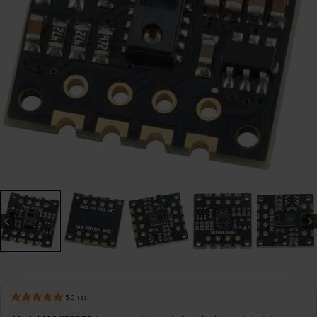
5.0
(
3
)