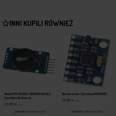
INNI KUPILI RÓWNIEŻ
Moduł RTC DS3231 + EEPROM 24C32 Z
Akcelerometr I Żyroskop MPU6050
Gniazdem Na Baterię
12,99
zł
z VAT
13,09
zł
z VAT
Wysyłka
z Polski w 24h
Wysyłka
z Polski w 24h