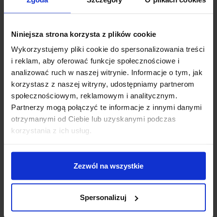
Niniejsza strona korzysta z plików cookie
Wykorzystujemy pliki cookie do spersonalizowania treści
i reklam, aby oferować funkcje społecznościowe i
analizować ruch w naszej witrynie. Informacje o tym, jak
korzystasz z naszej witryny, udostępniamy partnerom
społecznościowym, reklamowym i analitycznym.
Partnerzy mogą połączyć te informacje z innymi danymi
otrzymanymi od Ciebie lub uzyskanymi podczas
korzystania z ich usług.
SPECYFIKACJA TECHNICZNA
Zezwól na wszystkie
Napięcie zasilania:
1,8–5,0 V
Spersonalizuj
Napięcie logiki:
domyślnie 1,8 V
Długości fal LED:
660 nm – czerwona, 880 nm – IR