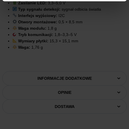
Zasilanie LED:
3,3–5,0 V
Typ sygnału detekcji:
sygnał odbicia światła
Interfejs wyjściowy:
I2C
Otwory montażowe:
0,5 × 8,5 mm
Waga modułu:
1,8 g
Tryb komunikacji:
1,8–3,3–5 V
Wymiary płytki:
15,3 × 15,1 mm
Waga:
1,76 g
INFORMACJE DODATKOWE
OPINIE
DOSTAWA