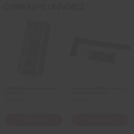
INNI KUPILI RÓWNIEŻ
PCA9685 16-Kanałowy Sterownik
Moduł Radiowy NRF24L01+ 2,4GHz Ze
PWM/Servo
Wzmacniaczem I Anteną
22,69
zł
13,99
zł
z VAT
z VAT
+ Do koszyka
+ Do koszyka