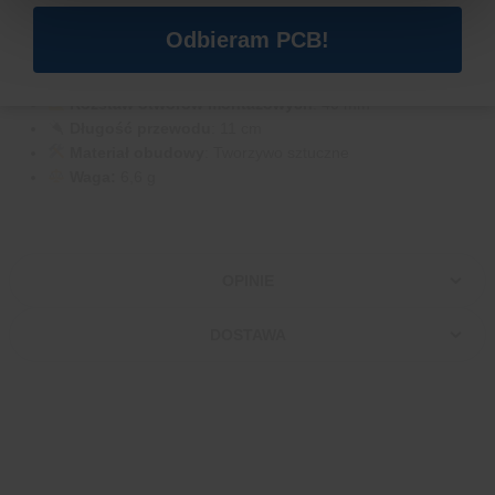
Ciśnienie akustyczne
: > 95 dB
Zakres temperatury pracy
: od -20°C do +45°C
Odbieram PCB!
Średnica koperty
: 30 mm
Średnica otworów montażowych
: 3 mm
Rozstaw otworów montażowych
: 40 mm
Długość przewodu
: 11 cm
Materiał obudowy
: Tworzywo sztuczne
Waga:
6,6 g
OPINIE
DOSTAWA