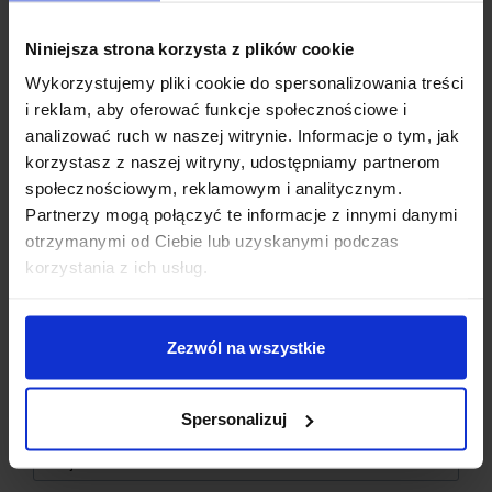
Niniejsza strona korzysta z plików cookie
Wykorzystujemy pliki cookie do spersonalizowania treści
i reklam, aby oferować funkcje społecznościowe i
analizować ruch w naszej witrynie. Informacje o tym, jak
korzystasz z naszej witryny, udostępniamy partnerom
społecznościowym, reklamowym i analitycznym.
Partnerzy mogą połączyć te informacje z innymi danymi
otrzymanymi od Ciebie lub uzyskanymi podczas
Dzisiaj dla każdego nowego SUBSKRYBENTA mamy naszą
korzystania z ich usług.
PCB breadboard MSALAMON
– PCB dodajemy do
zamówień o wartości minimum 50 zł
.
SPECYFIKACJA TECHNICZNA
Zezwól na wszystkie
Imię
*
Typ:
Buzzer z generatorem
Model:
SFM-20B
Spersonalizuj
Typ dźwięku
: Przerywany ton
Email
*
Napięcie znamionowe
: DC 3 – 24 V
Prąd znamionowy
: < 12 mA