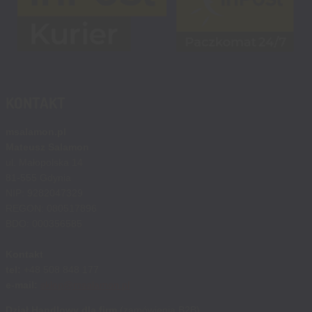
KONTAKT
msalamon.pl
Mateusz Salamon
ul. Małopolska 14
81-555 Gdynia
NIP: 9282047329
REGON: 080517896
BDO: 000356585
Kontakt
tel:
+48 508 848 177
e-mail:
sklep@msalamon.pl
Dział Handlowy dla firm
(zamówienia B2B)