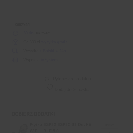
KORZYŚCI
30 dni
na zwrot
Od 300 zł
wysyłka gratis
Wysyłka
z Polski
w
24h
Wsparcie
inżyniera
Pytanie do produktu
Dodaj do Schowka
DOBIERZ DODATKI
Płytka ESP32 ESP32-S3-DevKit
Ilość:
WiFi + BLE 5.0