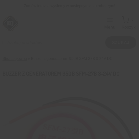
Przejdź
Zamów teraz, a wyślemy w następnym dniu roboczym!
do
treści
0
Menu
Koszyk
Wyszukiwarka
produktów
SZUKAJ
Strona główna
»
Buzzer z generatorem 95dB SFM-27B 3-24V DC
BUZZER Z GENERATOREM 95DB SFM-27B 3-24V DC