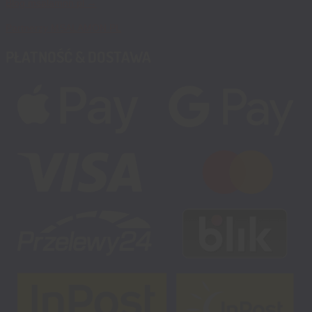
Blog msalamon.pl →
Partnerzy MSALAMON.PL
PŁATNOŚĆ & DOSTAWA