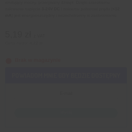
emitujący mocny, przerywany dźwięk. Dzięki szerokiemu
zakresowi napięcia
3-24V DC
i niskiemu poborowi prądu (
<12
mA
) jest energooszczędny i wszechstronny w zastosowaniu.
5,19
zł
z VAT
Cena netto:
4,22
zł
Brak w magazynie
POWIADOM MNIE GDY BĘDZIE DOSTĘPNY
Wyślij