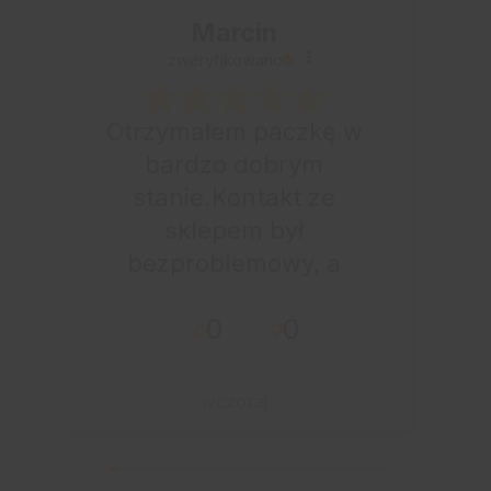
Marcin
zweryfikowano
Otrzymałem paczkę w
bardzo dobrym
stanie.Kontakt ze
sklepem był
bezproblemowy, a
całe zamówienie
0
0
przebiegło sprawnie.
wczoraj