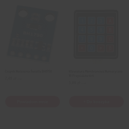
Czujnik Natężenia Światła BH1750
Klawiatura Membranowa Numeryczna
16 Przycisków 4×4
7,49
zł
z VAT
5,89
zł
z VAT
Powiadom mnie
+ Do koszyka