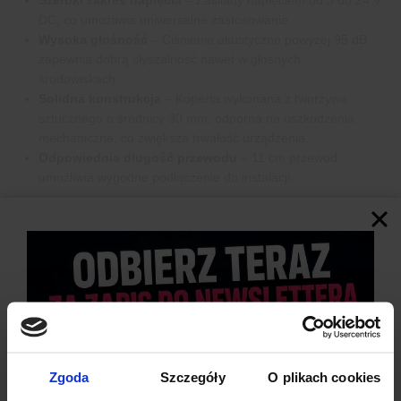
DC, co umożliwia uniwersalne zastosowanie.
Wysoka głośność
– Ciśnienie akustyczne powyżej 95 dB
zapewnia dobrą słyszalność nawet w głośnych
środowiskach.
Solidna konstrukcja
– Koperta wykonana z tworzywa
sztucznego o średnicy 30 mm, odporna na uszkodzenia
mechaniczne, co zwiększa trwałość urządzenia.
Odpowiednia długość przewodu
– 11 cm przewód
umożliwia wygodne podłączenie do instalacji.
Zgoda
Szczegóły
O plikach cookies