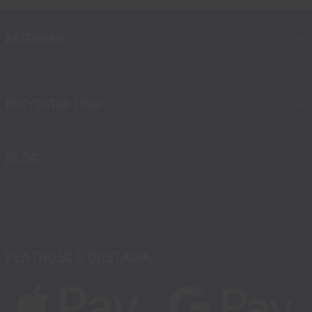
KATEGORIE
PRZYDATNE LINKI
BLOG
Blog, nowości, artykuły
Blog msalamon.pl →
Partnerzy MSALAMON.PL
PŁATNOŚĆ & DOSTAWA