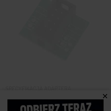
SPECYFIKACJA ADAPTERA
Kompatybilność:
Klips do programowania pamięci
Wymiary adaptera:
21 x 19 x 20 mm