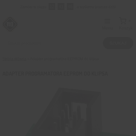
Przejdź
12
:
41
:
45
Zamów w ciągu:
, a wyślemy jeszcze dziś!
do
treści
0
Menu
Koszyk
Wyszukiwarka
produktów
SZUKAJ
Strona główna
»
Adapter programatora EEPROM do klipsa
ADAPTER PROGRAMATORA EEPROM DO KLIPSA