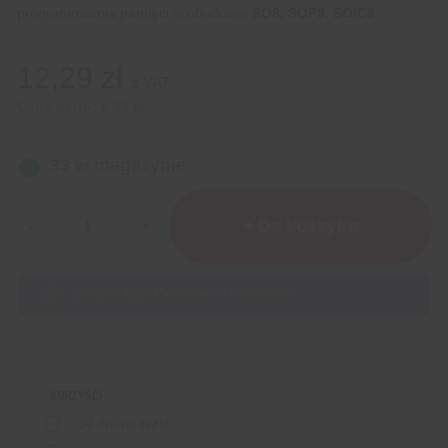
programowania pamięci w obudowie
SO8, SOP8, SOIC8
12,29
zł
z VAT
Cena netto:
9,99
zł
33 w magazynie
ilość
Adapter programatora
+ Do koszyka
EEPROM
do
klipsa
Zdobądź
1229
Punktów
za ten produkt.
KORZYŚCI
30 dni
na zwrot