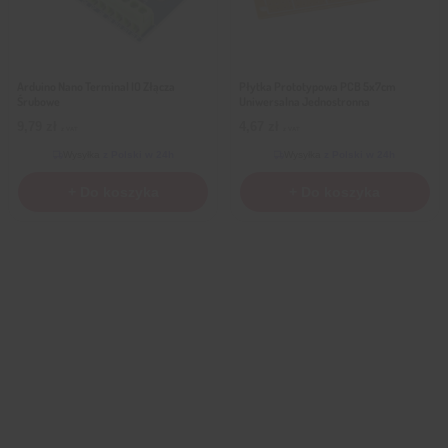
Arduino Nano Terminal IO Złącza
Płytka Prototypowa PCB 5x7cm
Śrubowe
Uniwersalna Jednostronna
9,79
zł
4,67
zł
z VAT
z VAT
Wysyłka
z Polski w 24h
Wysyłka
z Polski w 24h
+ Do koszyka
+ Do koszyka