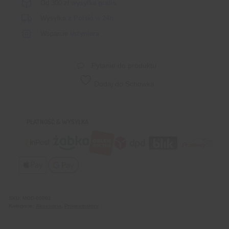
Od 300 zł
wysyłka gratis
Wysyłka
z Polski
w
24h
Wsparcie
inżyniera
Pytanie do produktu
Dodaj do Schowka
PŁATNOŚĆ & WYSYŁKA
SKU:
MOD-00002
Kategorie:
Akcesoria
,
Programatory