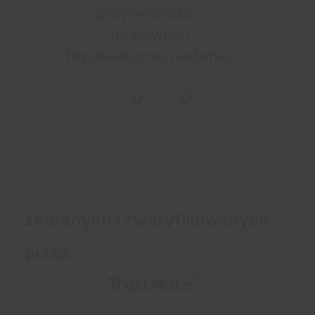
przyjemność -
dosłownie!
Błyskawiczne nadanie,
przesyłka bardzo
0
0
starannie
zapakowana z miłym
dodatkiem:-) Jakim?
wczoraj
Kup u w tej firmie bo
warto!
zebranych i zweryfikowanych
przez