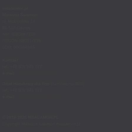
msalamon.pl
Mateusz Salamon
ul. Małopolska 14
81-555 Gdynia
NIP: 9282047329
REGON: 080517896
BDO: 000356585
Kontakt
tel:
+48 508 848 177
e-mail:
sklep@msalamon.pl
Dział Handlowy dla firm
(zamówienia B2B)
tel:
+48 508 848 177
e-mail:
handlowy@msalamon.pl
© 2019-2026 MSALAMON.PL
Copyright Mateusz Salamon msalamon.pl