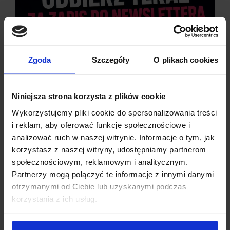
Waga:
3 g
OPINIE
Zgoda
Szczegóły
O plikach cookies
DOSTAWA
Niniejsza strona korzysta z plików cookie
Wykorzystujemy pliki cookie do spersonalizowania treści
i reklam, aby oferować funkcje społecznościowe i
analizować ruch w naszej witrynie. Informacje o tym, jak
korzystasz z naszej witryny, udostępniamy partnerom
INNI KUPILI RÓWNIEŻ
społecznościowym, reklamowym i analitycznym.
Partnerzy mogą połączyć te informacje z innymi danymi
otrzymanymi od Ciebie lub uzyskanymi podczas
Dzisiaj dla każdego nowego SUBSKRYBENTA mamy naszą
korzystania z ich usług.
PCB breadboard MSALAMON
– PCB dodajemy do
zamówień o wartości minimum 50 zł
.