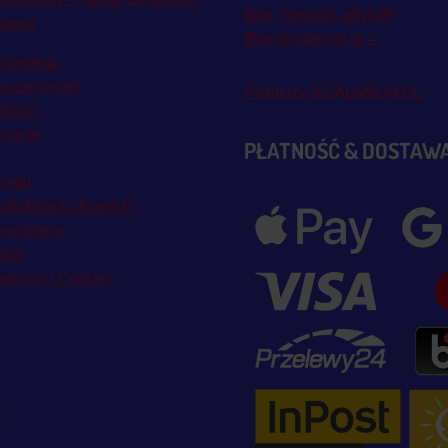
Blog, nowości, artykuły
stawa
Blog msalamon.pl →
mówienia
cji zamówień
Partnerzy MSALAMON.PL
atność
amacje
PŁATNOŚĆ & DOSTAW
klepu
roduktów Cyfrowych
wslettera
inii
atności | Cookies
y