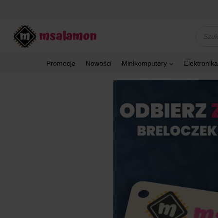
Przejdź
do
treści
Wyszu
produk
Promocje
Nowości
Minikomputery
Elektronika