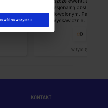
jeszcze ewentualny zwrot
klepem
profesjonalną obsługą ciężk
łe
zadowolonym. Paczkę otr
nie.
błyskawicznie. Udane za
ezwól na wszystkie
przyjemna obsługa. Wa
0
0
w tym tygodniu
KONTAKT