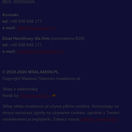
BDO: 000356585
Kontakt
tel:
+48 508 848 177
e-mail:
sklep@msalamon.pl
Dział Handlowy dla firm
(zamówienia B2B)
tel:
+48 508 848 177
e-mail:
handlowy@msalamon.pl
© 2019-2026 MSALAMON.PL
Copyright Mateusz Salamon msalamon.pl
Sklep z elektroniką
Made by
cosmonauts.dev
Sklep sklep.msalamon.pl używa plików cookies. Korzystając ze
strony wyrażasz zgodę na używanie cookies, zgodnie z Twoimi
ustawieniami przeglądarki. Zobacz naszą
politykę prywatności
.