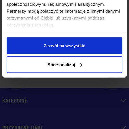
błyskawicznie. Udane
społecznościowym, reklamowym i analitycznym.
Partnerzy mogą połączyć te informacje z innymi danymi
zakupy i przyjemna
dzisiaj
otrzymanymi od Ciebie lub uzyskanymi podczas
obsługa. Warto.
korzystania z ich usług.
zebranych i zweryfikowanych
Zezwól na wszystkie
przez
Spersonalizuj
KATEGORIE
PRZYDATNE LINKI