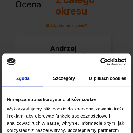
Ocena
okresu
Jak zbieramy opinie?
Andrzej
zweryfikowano
Pudełko super jakości,
Zgoda
Szczegóły
O plikach cookies
wytrzyma jeszcze
ewentualny zwrot. Z
Niniejsza strona korzysta z plików cookie
tak profesjonalną
Wykorzystujemy pliki cookie do spersonalizowania treści
obsługą ciężko nie być
i reklam, aby oferować funkcje społecznościowe i
zadowolonym. Paczkę
analizować ruch w naszej witrynie. Informacje o tym, jak
0
0
otrzymałem
korzystasz z naszej witryny, udostępniamy partnerom