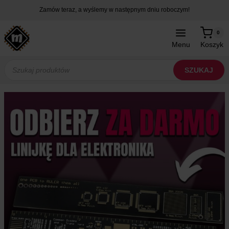
Przejdź
Zamów teraz, a wyślemy w następnym dniu roboczym!
do
treści
0
Menu
Koszyk
Wyszukiwarka
produktów
SZUKAJ