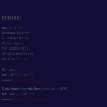
KONTAKT
msalamon.pl
Mateusz Salamon
ul. Małopolska 14
81-555 Gdynia
NIP: 9282047329
REGON: 080517896
BDO: 000356585
Kontakt
tel:
+48 508 848 177
e-mail:
sklep@msalamon.pl
Dział Handlowy dla firm
(zamówienia B2B)
tel:
+48 508 848 177
e-mail:
handlowy@msalamon.pl