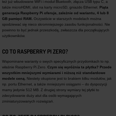
też już wbudowane WiFi i moduł Bluetooth, złącza USB typu C, a
także microHDMI, slot na karty microSD, gniazdo Ethernet.
Piąta
generacja Raspberry Pi oferuje, zależnie od wariantu, 4 lub 8
GB pamięci RAM.
Oczywiście w starszych modelach można
spodziewać się nieco skromniejszego zasobu funkcjonalności. Nie
powinno to być jednak przeszkodą, zwłaszcza dla początkujących
użytkowników.
CO TO RASPBERRY PI ZERO?
Wspominane warianty o swych specyficznych przydomkach to np.
właśnie Raspberry Pi Zero.
Czym się wyróżnia ta płytka? Przede
wszystkim mniejszymi wymiarami i niższą niż standardowe
modele ceną.
Niestety okupione jest to brakiem kilku modułów, jak
np. portu Ethernet, a także mniejszymi osiągami – do dyspozycji
mamy jedynie 512 MB. Z drugiej strony wymiary tej płytki to
zdecydowanie duży atut dla osób wymagających
zminiaturyzowanych rozwiązań.