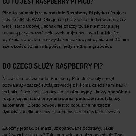
CO TO JEST RASPBERRY PI PICO?
Pico to najmniejsza w rodzinie Raspberry Pi płytka
oferująca
jedynie 264 kB RAM. Okrojono ją też z wielu modułów znanych z
wersji standardowej, jednak nie znaczy to, że nie można z jej
pomocą przygotować ciekawych projektów – tym bardziej że
wyróżnia się właśnie niezwykle kompaktowymi wymiarami:
21 mm
szerokości, 51 mm długości i jedynie 1 mm grubości.
DO CZEGO SŁUŻY RASPBERRY PI?
Niezależnie od wariantu, Raspberry Pi to doskonały sprzęt
pozwalający zacząć swoją przygodę z kilkoma dziedzinami nauki i
techniki. Z pewnością zapewnia on
atrakcyjny i łatwy sposób na
rozpoczęcie nauki programowania, podstaw robotyki czy
automatyki
. Z tego powodu jest to popularne narzędzie
dydaktyczne dla uczniów i studentów kierunków technicznych.
Załóżmy jednak, że masz już opanowane podstawy. Jakie
możliwości zyskujesz? Tak naprawdę ograniczone jedynie Twoją