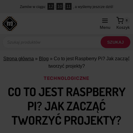
Przejdź
12
:
10
:
10
Zamów w ciągu:
, a wyślemy jeszcze dziś!
do
treści
0
Menu
Koszyk
Wyszukiwarka
produktów
SZUKAJ
Strona główna
»
Blog
»
Co to jest Raspberry Pi? Jak zacząć
tworzyć projekty?
TECHNOLOGICZNE
CO TO JEST RASPBERRY
PI? JAK ZACZĄĆ
TWORZYĆ PROJEKTY?