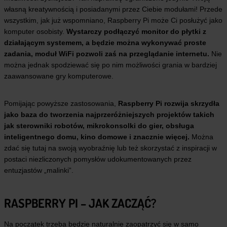
własną kreatywnością i posiadanymi przez Ciebie modułami! Przede
wszystkim, jak już wspomniano, Raspberry Pi może Ci posłużyć jako
komputer osobisty.
Wystarczy podłączyć monitor do płytki z
działającym systemem, a będzie można wykonywać proste
zadania, moduł WiFi pozwoli zaś na przeglądanie internetu.
Nie
można jednak spodziewać się po nim możliwości grania w bardziej
zaawansowane gry komputerowe.
Pomijając powyższe zastosowania,
Raspberry Pi rozwija skrzydła
jako baza do tworzenia najprzeróżniejszych projektów takich
jak sterowniki robotów, mikrokonsolki do gier, obsługa
inteligentnego domu, kino domowe i znacznie więcej.
Można
zdać się tutaj na swoją wyobraźnię lub też skorzystać z inspiracji w
postaci niezliczonych pomysłów udokumentowanych przez
entuzjastów „malinki”.
RASPBERRY PI – JAK ZACZĄĆ?
Na początek trzeba będzie naturalnie zaopatrzyć się w samo