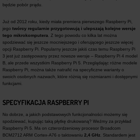
będzie pobór prądu.
Już od 2012 roku, kiedy miała premiera pierwszego Raspberry Pi,
jego
twórcy regularnie przygotowują i ulepszają kolejne wersje
tego mikrokomputera
. Z tego powodu co kilka lat można
spodziewać się jeszcze mocniejszego i oferującego jeszcze więcej
opcji Raspberry Pi. Popularny jeszcze jakiś czas temu Raspberry Pi
3 jest już zastępowany przez nowsze wersje – Raspberry Pi 4 model
B, ale przede wszystkim Raspberry Pi 5. Przeglądając różne modele
Raspberry Pi, można także natrafić na specyficzne warianty o
swoich osobnych nazwach, które różnią się rozmiarami i dostępnymi
funkcjami.
SPECYFIKACJA RASPBERRY PI
No dobrze, a jakich podstawowych funkcjonalności możemy się
spodziewać, kupując taką płytkę drukowaną? Weźmy za przykład
Raspberry Pi 5. Ma on czterordzeniowy procesor Broadcom
BCM2712 ARM Cortex-A76 o taktowaniu
2,4 GHz
. Standardem jest