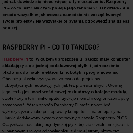
jednak dowiedz się nieco więcej o tym urządzeniu. Raspberry
Pi – co to jest? Na czym polega jego fenomen? Jak działa? Ale
przede wszystkim jak możesz samodzielnie zacząć tworzyć
swoje projekty? Na wszystkie te pytania odpowiedź znajdziesz
poniżej.
RASPBERRY PI – CO TO TAKIEGO?
Raspberry Pi
to, w dużym uproszczeniu, bardzo mały komputer
składający się z jednej podstawowej płytki i jednocześnie
platforma do nauki elektroniki, robotyki i programowania.
Obecnie jest wykorzystywana zarówno do projektów
hobbystycznych, edukacyjnych, jak też profesjonalnych. Główną
jego cechą jest
możliwość łatwej rozbudowy o kolejne moduły
,
dzięki którym ten minikomputer zyskuje niemal nieograniczoną pulę
zastosowań. W ten sposób Raspberry Pi może nawet być
wykorzystywany jako pełnoprawny komputer – ma on oparty na
Linuxie dedykowany system operacyjny o nazwie Raspberry Pi OS.
Oczywiście moc takiej pojedynczej płytki będzie o wiele mniejsza niż
w pełnowymiarowym odpowiedniku, z drugiej strony niższy też