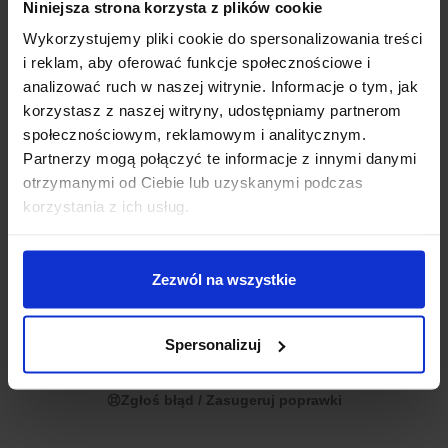
Niniejsza strona korzysta z plików cookie
Gdzie kupić Raspberry Pi?
Wykorzystujemy pliki cookie do spersonalizowania treści
i reklam, aby oferować funkcje społecznościowe i
Polecamy zakupy w sklepie msalamon! Dostępne są tutaj nie tylko
analizować ruch w naszej witrynie. Informacje o tym, jak
najnowsze modele
Raspberry P
i
, ale także liczne moduły
korzystasz z naszej witryny, udostępniamy partnerom
dodatkowe, które pomogą tworzyć zupełnie nowe rodzaje projektów.
społecznościowym, reklamowym i analitycznym.
Dodatkowe akcesoria, takie jak kable, zasilacze, obudowy czy
Partnerzy mogą połączyć te informacje z innymi danymi
systemy chłodzenia również na pewno przydadzą się miłośnikom
otrzymanymi od Ciebie lub uzyskanymi podczas
Raspberry Pi.
korzystania z ich usług.
Jakie Raspberry Pi na początek?
Zezwól na wszystkie
Początkującym, którzy chcą sprawdzić, czy Raspberry Pi jest dla
nich, wystarczy w zupełności jeden z miniaturowych modeli, jak np.
Raspberry Pi Zero. Przemawia za nim niższa cena przy zachowaniu
Spersonalizuj
wszystkich podstawowych funkcjonalności.
Zgłoś błąd / Zasugeruj poprawki