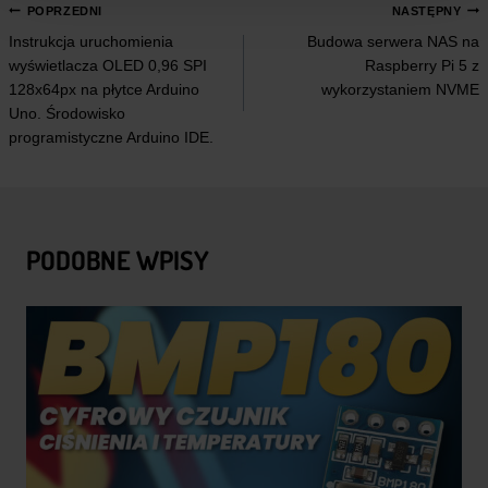
NAWIGACJA
POPRZEDNI
NASTĘPNY
Instrukcja uruchomienia
Budowa serwera NAS na
WPISU
wyświetlacza OLED 0,96 SPI
Raspberry Pi 5 z
128x64px na płytce Arduino
wykorzystaniem NVME
Uno. Środowisko
programistyczne Arduino IDE.
PODOBNE WPISY