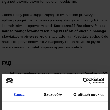
się z pełnowymiarowym komputerem osobistym.
Zanim osoby początkujące zajmą się tworzeniem pierwszych
aplikacji i projektów, na pewno powinny skorzystać z licznych kursów
i poradników dostępnych w sieci.
Społeczność Raspberry Pi jest
bardzo zaangażowana w ten projekt i również chętnie pomaga
stawiającym pierwsze kroki z tą platformą
. Pozostaje zachęcić do
nauki i eksperymentowania z Raspberry Pi – ta niewielka płytka
może stanowić zaczątek wspaniałej pasji na wiele lat!
FAQ:
Jaki jest najlepszy język programowania dla Raspberry Pi?
Najpopularniejszym i jednocześnie najbardziej przystępnym do
programowania językiem dla Raspberry Pi jest Python. Nie
Zgoda
Szczegóły
O plikach cookies
potrzebne jest przy tym żadne dodatkowe oprogramowanie,
wbudowany terminal w Raspberry Pi OS w pełni obsługuje ten język.