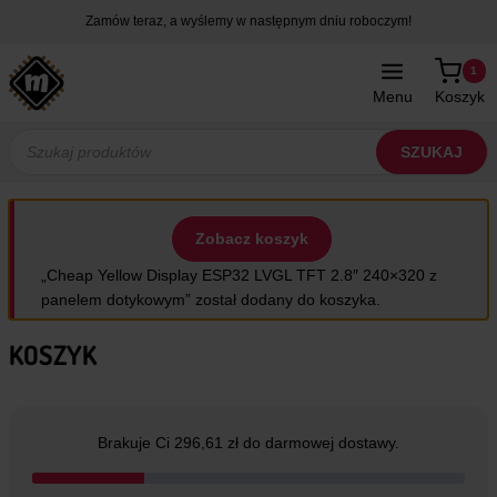
Przejdź
Zamów teraz, a wyślemy w następnym dniu roboczym!
do
treści
1
Menu
Koszyk
Wyszukiwarka
produktów
SZUKAJ
Zobacz koszyk
„Cheap Yellow Display ESP32 LVGL TFT 2.8″ 240×320 z
panelem dotykowym” został dodany do koszyka.
KOSZYK
Brakuje Ci 296,61 zł do darmowej dostawy.