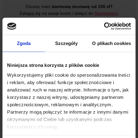
Chcesz mieć
darmową dostawę od 150 zł?
Zaloguj się na swoje konto i dołącz do
Newslettera
.
Zgoda
Szczegóły
O plikach cookies
×
Niniejsza strona korzysta z plików cookie
Wykorzystujemy pliki cookie do spersonalizowania treści
i reklam, aby oferować funkcje społecznościowe i
Cheap Yellow Display ESP32 LVGL TFT 2.8" 240x320
analizować ruch w naszej witrynie. Informacje o tym, jak
z panelem dotykowym
korzystasz z naszej witryny, udostępniamy partnerom
103,39
zł
społecznościowym, reklamowym i analitycznym.
Partnerzy mogą połączyć te informacje z innymi danymi
ilość
Cheap
otrzymanymi od Ciebie lub uzyskanymi podczas
Yellow
korzystania z ich usług.
Display
103,39
zł
ESP32